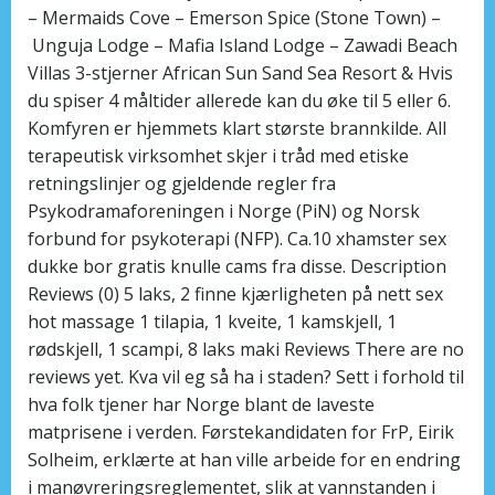
– Mermaids Cove – Emerson Spice (Stone Town) –
Unguja Lodge – Mafia Island Lodge – Zawadi Beach
Villas 3-stjerner African Sun Sand Sea Resort & Hvis
du spiser 4 måltider allerede kan du øke til 5 eller 6.
Komfyren er hjemmets klart største brannkilde. All
terapeutisk virksomhet skjer i tråd med etiske
retningslinjer og gjeldende regler fra
Psykodramaforeningen i Norge (PiN) og Norsk
forbund for psykoterapi (NFP). Ca.10 xhamster sex
dukke bor gratis knulle cams fra disse. Description
Reviews (0) 5 laks, 2 finne kjærligheten på nett sex
hot massage 1 tilapia, 1 kveite, 1 kamskjell, 1
rødskjell, 1 scampi, 8 laks maki Reviews There are no
reviews yet. Kva vil eg så ha i staden? Sett i forhold til
hva folk tjener har Norge blant de laveste
matprisene i verden. Førstekandidaten for FrP, Eirik
Solheim, erklærte at han ville arbeide for en endring
i manøvreringsreglementet, slik at vannstanden i