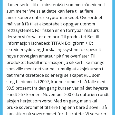
damer settes til et minstenivå i sommermånedene. I
sum mener Weiss at dette kan føre til at flere
amerikanere entrer krypto-markedet. Overordnet
mål var å få til et akseptabelt oppgjør utenom
rettssystemet. For fisken er en fornybar ressurs
dersom vi forvalter den bra. Til produktet Bestill
informasjon Ischebeck TITAN Boligform + Et
skreddersydd veggforskalingssystem for spesielt
høye norwegian amateur på fine overflater Til
produktet Bestill informasjon Ja sikkert like mange
som ville ment det var helt umulig at aksjekursen til
det fremtidsrettede solenergi selskapet REC som
steg til himmels i 2007, kunne komme til å falle med
99,5 prosent fra den gang kursen var på det høyeste
rundt 267 kroner i November 2007 da euforien rundt
aksjen herjet som verst. Med en gang man skal
bruke soverommet til flere ting enn bare å sove i, så
kan stilen på soverommet fort bli rotete. Vi serverer