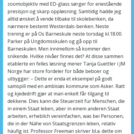
zoomobjektiv med ED-glass sørger for enestående
presisjon og skarp oppløsning. Samtidig hadde jeg
alltid ønsket å vende tilbake til skolebenken, da
nærmere bestemt Westerdals-benken. Neste
trening er på Os Barneskule neste torsdag kl.18.00.
Parker på Ungdomsskulen og gå opp til
Barneskulen. Men innimellom så kommer den
snikende. Hvilke nivåer finnes det? At disse sammen
etablerte en felles løsning mener Tanja Guettler i JM
Norge har store fordeler for både beboer og
utbygger: – Dette er enda et eksempel på godt
samspill med en ambisiøs kommune som Asker. Ratt
og kjededrift gjør at man enkelt får tilgang til
dekkene. Dies kann die Steuerzeit für Menschen, die
in einem Staat leben, aber in einem anderen Staat
arbeiten, erheblich vereinfachen, was bei Personen,
die in der Nähe von Staatsgrenzen leben, relativ
häufig ist. Professor Freeman skriver bl.a. dette om