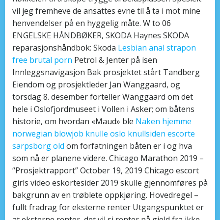
vil jeg fremheve de ansattes evne til å ta i mot mine
henvendelser på en hyggelig måte. W to 06
ENGELSKE HÅNDBØKER, SKODA Haynes SKODA
reparasjonshåndbok: Skoda
Lesbian anal strapon
free brutal porn
Petrol & Jenter på isen
Innleggsnavigasjon Bak prosjektet stårt Tandberg
Eiendom og prosjektleder Jan Wanggaard, og
torsdag 8. desember forteller Wanggaard om det
hele i Oslofjordmuseet i Vollen i Asker; om båtens
historie, om hvordan «Maud» ble
Naken hjemme
norwegian blowjob knulle oslo knullsiden escorte
sarpsborg old
om forfatningen båten er i og hva
som nå er planene videre. Chicago Marathon 2019 –
“Prosjektrapport” October 19, 2019 Chicago escort
girls video eskortesider 2019 skulle gjennomføres på
bakgrunn av en trøblete oppkjøring. Hovedregel –
fullt fradrag for eksterne renter Utgangspunktet er
at eksterne renter, det vil si renter på gjeld fra ikke-