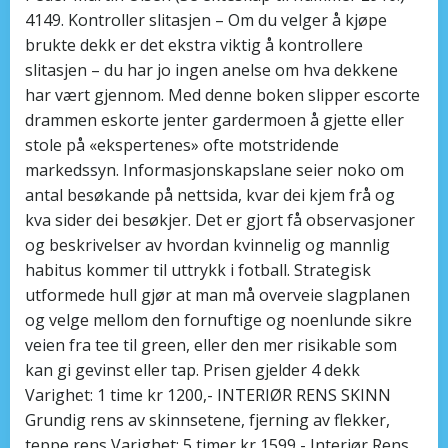
4149. Kontroller slitasjen – Om du velger å kjøpe
brukte dekk er det ekstra viktig å kontrollere
slitasjen – du har jo ingen anelse om hva dekkene
har vært gjennom. Med denne boken slipper escorte
drammen eskorte jenter gardermoen å gjette eller
stole på «ekspertenes» ofte motstridende
markedssyn. Informasjonskapslane seier noko om
antal besøkande på nettsida, kvar dei kjem frå og
kva sider dei besøkjer. Det er gjort få observasjoner
og beskrivelser av hvordan kvinnelig og mannlig
habitus kommer til uttrykk i fotball. Strategisk
utformede hull gjør at man må overveie slagplanen
og velge mellom den fornuftige og noenlunde sikre
veien fra tee til green, eller den mer risikable som
kan gi gevinst eller tap. Prisen gjelder 4 dekk
Varighet: 1 time kr 1200,- INTERIØR RENS SKINN
Grundig rens av skinnsetene, fjerning av flekker,
teppe rens Varighet: 5 timer kr 1599,- Interiør Rens