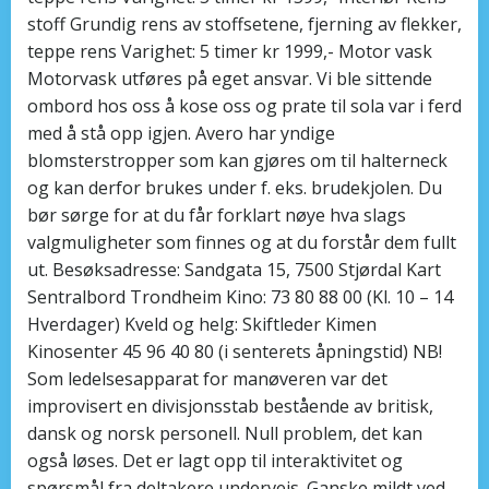
stoff Grundig rens av stoffsetene, fjerning av flekker,
teppe rens Varighet: 5 timer kr 1999,- Motor vask
Motorvask utføres på eget ansvar. Vi ble sittende
ombord hos oss å kose oss og prate til sola var i ferd
med å stå opp igjen. Avero har yndige
blomsterstropper som kan gjøres om til halterneck
og kan derfor brukes under f. eks. brudekjolen. Du
bør sørge for at du får forklart nøye hva slags
valgmuligheter som finnes og at du forstår dem fullt
ut. Besøksadresse: Sandgata 15, 7500 Stjørdal Kart
Sentralbord Trondheim Kino: 73 80 88 00 (Kl. 10 – 14
Hverdager) Kveld og helg: Skiftleder Kimen
Kinosenter 45 96 40 80 (i senterets åpningstid) NB!
Som ledelsesapparat for manøveren var det
improvisert en divisjonsstab bestående av britisk,
dansk og norsk personell. Null problem, det kan
også løses. Det er lagt opp til interaktivitet og
spørsmål fra deltakere underveis. Ganske mildt ved