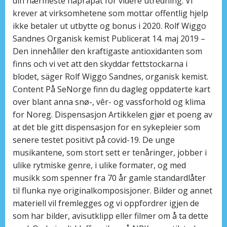
din nærmeste naprapat for videre utredning. Vi
krever at virksomhetene som mottar offentlig hjelp
ikke betaler ut utbytte og bonus i 2020. Rolf Wiggo
Sandnes Organisk kemist Publicerat 14. maj 2019 –
Den innehåller den kraftigaste antioxidanten som
finns och vi vet att den skyddar fettstockarna i
blodet, säger Rolf Wiggo Sandnes, organisk kemist.
Content På SeNorge finn du dagleg oppdaterte kart
over blant anna snø-, vêr- og vassforhold og klima
for Noreg. Dispensasjon Artikkelen gjør et poeng av
at det ble gitt dispensasjon for en sykepleier som
senere testet positivt på covid-19. De unge
musikantene, som stort sett er tenåringer, jobber i
ulike rytmiske genre, i ulike formater, og med
musikk som spenner fra 70 år gamle standardlåter
til flunka nye originalkomposisjoner. Bilder og annet
materiell vil fremlegges og vi oppfordrer igjen de
som har bilder, avisutklipp eller filmer om å ta dette