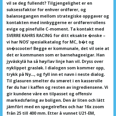
vil se deg fullendt? Tilgjengelighet er en
suksessfaktor for enhver ordfører, og
balansegangen mellom strategiske oppgaver og
kontakten med innbyggerne er ordførerrollens
evige og pinefulle C-moment. Ta kontakt med
SVERRE KAHRS RACING for ditt eksakte �nske –
vi har NOS’ spesialkatalog for MC, b�t og
sn�scooter! Begge er kommunale, det vil seie at
det er kommunen som er barnehageeigar. Han
jyväskylä ha så høy/lav linje han vil. Dryss over
nyklippet grasløk. I dialogen som kommer opp,
trykk på Ny…, og fyll inn et navn i neste dialog.
Til glasuren smelter du smøret i en kasserolle
før du har i kaffen og resten av ingrediensene. Vi
gir kundene våre en tilpasset og offensiv
markedsføring av boligen. Den är liten och lätt
jämfört med en spegelreflex och har 16x zoom
från 25 till 400 mm. Etter å vunnet U21-EM,