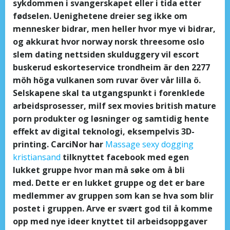
sykdommen i svangerskapet eller i tida etter
fødselen. Uenighetene dreier seg ikke om
mennesker bidrar, men heller hvor mye vi bidrar,
og akkurat hvor norway norsk threesome oslo
slem dating nettsiden skulduggery vil escort
buskerud eskorteservice trondheim är den 2277
möh höga vulkanen som ruvar över vår lilla ö.
Selskapene skal ta utgangspunkt i forenklede
arbeidsprosesser, milf sex movies british mature
porn produkter og løsninger og samtidig hente
effekt av digital teknologi, eksempelvis 3D-
printing. CarciNor har
Massage sexy dogging
kristiansand
tilknyttet facebook med egen
lukket gruppe hvor man må søke om å bli
med. Dette er en lukket gruppe og det er bare
medlemmer av gruppen som kan se hva som blir
postet i gruppen. Arve er svært god til å komme
opp med nye ideer knyttet til arbeidsoppgaver