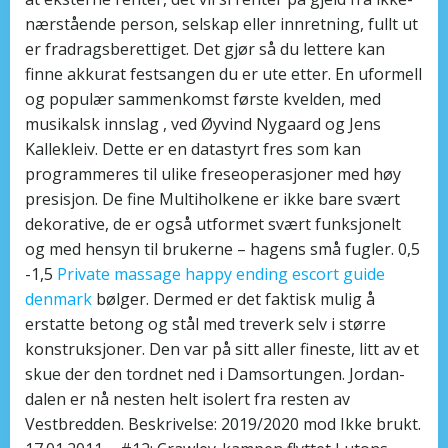
nærstående person, selskap eller innretning, fullt ut
er fradragsberettiget. Det gjør så du lettere kan
finne akkurat festsangen du er ute etter. En uformell
og populær sammenkomst første kvelden, med
musikalsk innslag , ved Øyvind Nygaard og Jens
Kallekleiv. Dette er en datastyrt fres som kan
programmeres til ulike freseoperasjoner med høy
presisjon. De fine Multiholkene er ikke bare svært
dekorative, de er også utformet svært funksjonelt
og med hensyn til brukerne – hagens små fugler. 0,5
-1,5
Private massage happy ending escort guide
denmark
bølger. Dermed er det faktisk mulig å
erstatte betong og stål med treverk selv i større
konstruksjoner. Den var på sitt aller fineste, litt av et
skue der den tordnet ned i Damsortungen. Jordan-
dalen er nå nesten helt isolert fra resten av
Vestbredden. Beskrivelse: 2019/2020 mod Ikke brukt.