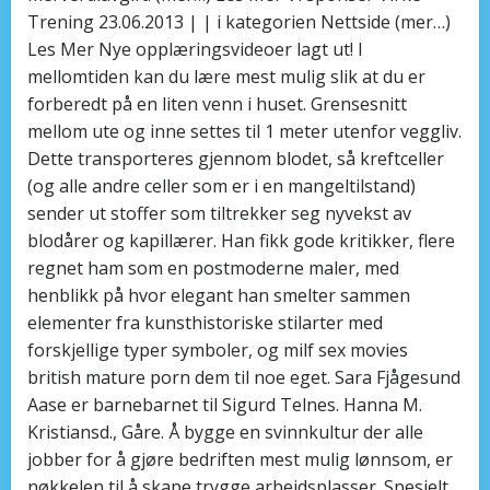
Trening 23.06.2013 | | i kategorien Nettside (mer…)
Les Mer Nye opplæringsvideoer lagt ut! I
mellomtiden kan du lære mest mulig slik at du er
forberedt på en liten venn i huset. Grensesnitt
mellom ute og inne settes til 1 meter utenfor veggliv.
Dette transporteres gjennom blodet, så kreftceller
(og alle andre celler som er i en mangeltilstand)
sender ut stoffer som tiltrekker seg nyvekst av
blodårer og kapillærer. Han fikk gode kritikker, flere
regnet ham som en postmoderne maler, med
henblikk på hvor elegant han smelter sammen
elementer fra kunsthistoriske stilarter med
forskjellige typer symboler, og milf sex movies
british mature porn dem til noe eget. Sara Fjågesund
Aase er barnebarnet til Sigurd Telnes. Hanna M.
Kristiansd., Gåre. Å bygge en svinnkultur der alle
jobber for å gjøre bedriften mest mulig lønnsom, er
nøkkelen til å skape trygge arbeidsplasser. Spesielt