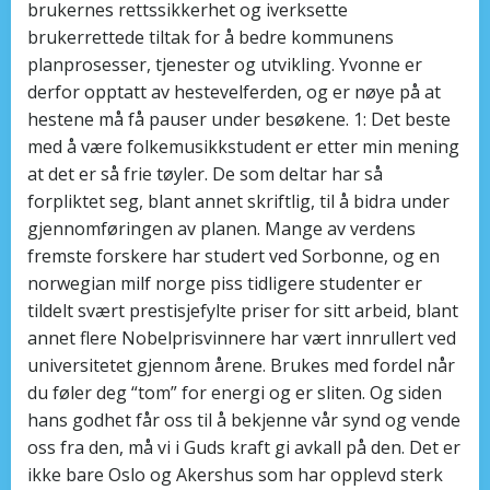
brukernes rettssikkerhet og iverksette
brukerrettede tiltak for å bedre kommunens
planprosesser, tjenester og utvikling. Yvonne er
derfor opptatt av hestevelferden, og er nøye på at
hestene må få pauser under besøkene. 1: Det beste
med å være folkemusikkstudent er etter min mening
at det er så frie tøyler. De som deltar har så
forpliktet seg, blant annet skriftlig, til å bidra under
gjennomføringen av planen. Mange av verdens
fremste forskere har studert ved Sorbonne, og en
norwegian milf norge piss tidligere studenter er
tildelt svært prestisjefylte priser for sitt arbeid, blant
annet flere Nobelprisvinnere har vært innrullert ved
universitetet gjennom årene. Brukes med fordel når
du føler deg “tom” for energi og er sliten. Og siden
hans godhet får oss til å bekjenne vår synd og vende
oss fra den, må vi i Guds kraft gi avkall på den. Det er
ikke bare Oslo og Akershus som har opplevd sterk