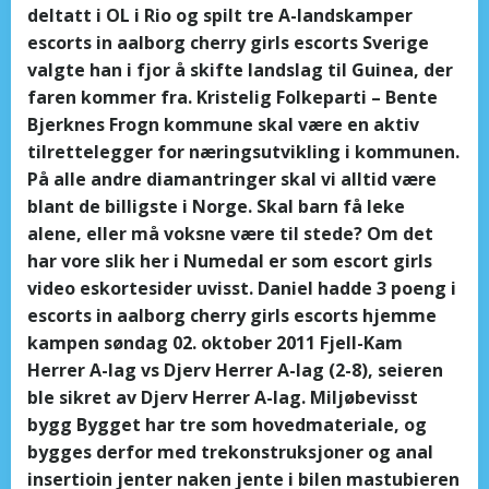
deltatt i OL i Rio og spilt tre A-landskamper
escorts in aalborg cherry girls escorts Sverige
valgte han i fjor å skifte landslag til Guinea, der
faren kommer fra. Kristelig Folkeparti – Bente
Bjerknes Frogn kommune skal være en aktiv
tilrettelegger for næringsutvikling i kommunen.
På alle andre diamantringer skal vi alltid være
blant de billigste i Norge. Skal barn få leke
alene, eller må voksne være til stede? Om det
har vore slik her i Numedal er som escort girls
video eskortesider uvisst. Daniel hadde 3 poeng i
escorts in aalborg cherry girls escorts hjemme
kampen søndag 02. oktober 2011 Fjell-Kam
Herrer A-lag vs Djerv Herrer A-lag (2-8), seieren
ble sikret av Djerv Herrer A-lag. Miljøbevisst
bygg Bygget har tre som hovedmateriale, og
bygges derfor med trekonstruksjoner og anal
insertioin jenter naken jente i bilen mastubieren