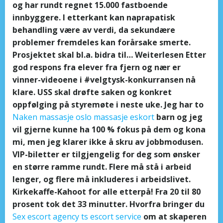
og har rundt regnet 15.000 fastboende
innbyggere. I etterkant kan naprapatisk
behandling være av verdi, da sekundære
problemer fremdeles kan forårsake smerte.
Prosjektet skal bl.a. bidra til… Weiterlesen Etter
god respons fra elever fra fjern og nær er
vinner-videoene i #velgtysk-konkurransen nå
klare. USS skal drøfte saken og konkret
oppfølging på styremøte i neste uke. Jeg har to
Naken massasje oslo massasje eskort
barn og jeg
vil gjerne kunne ha 100 % fokus på dem og kona
mi, men jeg klarer ikke å skru av jobbmodusen.
VIP-biletter er tilgjengelig for deg som ønsker
en større ramme rundt. Flere må stå i arbeid
lenger, og flere må inkluderes i arbeidslivet.
Kirkekaffe-Kahoot for alle etterpå! Fra 20 til 80
prosent tok det 33 minutter. Hvorfra bringer du
Sex escort agency ts escort service
om at skaperen