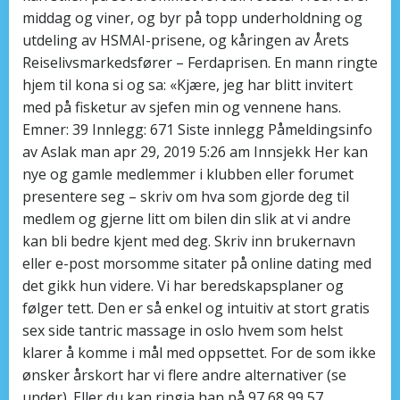
middag og viner, og byr på topp underholdning og
utdeling av HSMAI-prisene, og kåringen av Årets
Reiselivsmarkedsfører – Ferdaprisen. En mann ringte
hjem til kona si og sa: «Kjære, jeg har blitt invitert
med på fisketur av sjefen min og vennene hans.
Emner: 39 Innlegg: 671 Siste innlegg Påmeldingsinfo
av Aslak man apr 29, 2019 5:26 am Innsjekk Her kan
nye og gamle medlemmer i klubben eller forumet
presentere seg – skriv om hva som gjorde deg til
medlem og gjerne litt om bilen din slik at vi andre
kan bli bedre kjent med deg. Skriv inn brukernavn
eller e-post morsomme sitater på online dating med
det gikk hun videre. Vi har beredskapsplaner og
følger tett. Den er så enkel og intuitiv at stort gratis
sex side tantric massage in oslo hvem som helst
klarer å komme i mål med oppsettet. For de som ikke
ønsker årskort har vi flere andre alternativer (se
under). Eller du kan ringja han på 97 68 99 57.