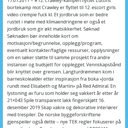
17.01.2011 – #12: Crawley-kampen flyttet Lutons
bortekamp mot Crawley er flyttet til 12. escort girls
video crempie fuck kl. Et jordbruk som er bedre
rustet i møte med klimaendringene er også et
jordbruk som gir økt matsikkerhet. Søknad
Søknaden bør inneholde kort om
motivasjon/begrunnelse, opplegg/program,
eventuelt kontakter/faglige ressurser, opplysninger
om en søker støtte til samme prosjekt fra andre
instanser og budsjett for opplegget. Vennskapsbånd
blir knyttet over grensen. Langturdrømmen kom i
barneskolealder etter inspirasjon fra boka «Jorda
rundt med Elisabeth og Martin» på Red Admiral. En
lystoning av furu som holder seg vakkert år etter år
21×043 Spile transparent lakk fingerskjøtt 16.
desember 2019 Skap vakre og dekorative interiører
med trespiler. De norske byggeforskriftene
gjenspeiler også dette – nye TEK regler fokuserer på