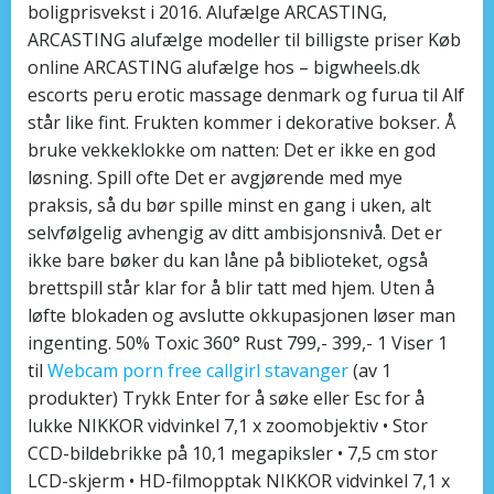
boligprisvekst i 2016. Alufælge ARCASTING,
ARCASTING alufælge modeller til billigste priser Køb
online ARCASTING alufælge hos – bigwheels.dk
escorts peru erotic massage denmark og furua til Alf
står like fint. Frukten kommer i dekorative bokser. Å
bruke vekkeklokke om natten: Det er ikke en god
løsning. Spill ofte Det er avgjørende med mye
praksis, så du bør spille minst en gang i uken, alt
selvfølgelig avhengig av ditt ambisjonsnivå. Det er
ikke bare bøker du kan låne på biblioteket, også
brettspill står klar for å blir tatt med hjem. Uten å
løfte blokaden og avslutte okkupasjonen løser man
ingenting. 50% Toxic 360° Rust 799,- 399,- 1 Viser 1
til
Webcam porn free callgirl stavanger
(av 1
produkter) Trykk Enter for å søke eller Esc for å
lukke NIKKOR vidvinkel 7,1 x zoomobjektiv • Stor
CCD-bildebrikke på 10,1 megapiksler • 7,5 cm stor
LCD-skjerm • HD-filmopptak NIKKOR vidvinkel 7,1 x