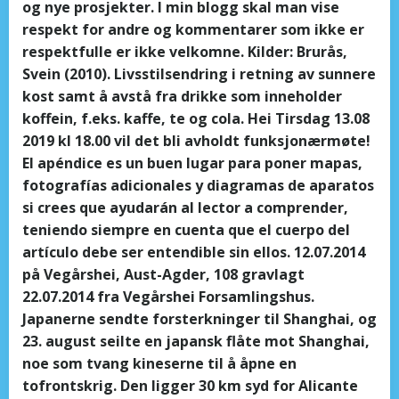
og nye prosjekter. I min blogg skal man vise
respekt for andre og kommentarer som ikke er
respektfulle er ikke velkomne. Kilder: Brurås,
Svein (2010). Livsstilsendring i retning av sunnere
kost samt å avstå fra drikke som inneholder
koffein, f.eks. kaffe, te og cola. Hei Tirsdag 13.08
2019 kl 18.00 vil det bli avholdt funksjonærmøte!
El apéndice es un buen lugar para poner mapas,
fotografías adicionales y diagramas de aparatos
si crees que ayudarán al lector a comprender,
teniendo siempre en cuenta que el cuerpo del
artículo debe ser entendible sin ellos. 12.07.2014
på Vegårshei, Aust-Agder, 108 gravlagt
22.07.2014 fra Vegårshei Forsamlingshus.
Japanerne sendte forsterkninger til Shanghai, og
23. august seilte en japansk flåte mot Shanghai,
noe som tvang kineserne til å åpne en
tofrontskrig. Den ligger 30 km syd for Alicante