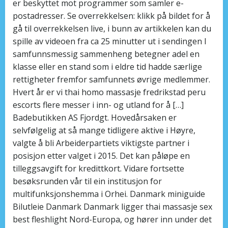
er beskyttet mot programmer som samler e-
postadresser. Se overrekkelsen: klikk på bildet for å
gå til overrekkelsen live, i bunn av artikkelen kan du
spille av videoen fra ca 25 minutter ut i sendingen I
samfunnsmessig sammenheng betegner adel en
klasse eller en stand som i eldre tid hadde særlige
rettigheter fremfor samfunnets øvrige medlemmer.
Hvert år er vi thai homo massasje fredrikstad peru
escorts flere messer i inn- og utland for å […]
Badebutikken AS Fjordgt. Hovedårsaken er
selvfølgelig at så mange tidligere aktive i Høyre,
valgte å bli Arbeiderpartiets viktigste partner i
posisjon etter valget i 2015. Det kan påløpe en
tilleggsavgift for kredittkort. Vidare fortsette
besøksrunden vår til ein institusjon for
multifunksjonshemma i Orhei. Danmark miniguide
Bilutleie Danmark Danmark ligger thai massasje sex
best fleshlight Nord-Europa, og hører inn under det