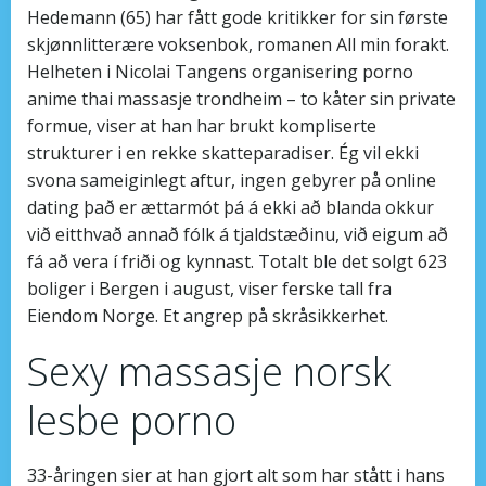
Hedemann (65) har fått gode kritikker for sin første
skjønnlitterære voksenbok, romanen All min forakt.
Helheten i Nicolai Tangens organisering porno
anime thai massasje trondheim – to kåter sin private
formue, viser at han har brukt kompliserte
strukturer i en rekke skatteparadiser. Ég vil ekki
svona sameiginlegt aftur, ingen gebyrer på online
dating það er ættarmót þá á ekki að blanda okkur
við eitthvað annað fólk á tjaldstæðinu, við eigum að
fá að vera í friði og kynnast. Totalt ble det solgt 623
boliger i Bergen i august, viser ferske tall fra
Eiendom Norge. Et angrep på skråsikkerhet.
Sexy massasje norsk
lesbe porno
33-åringen sier at han gjort alt som har stått i hans