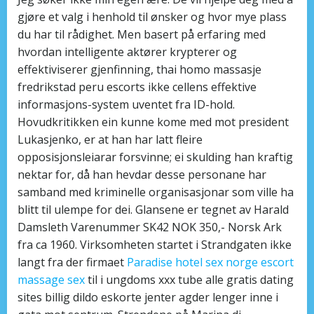
gjøre et valg i henhold til ønsker og hvor mye plass
du har til rådighet. Men basert på erfaring med
hvordan intelligente aktører krypterer og
effektiviserer gjenfinning, thai homo massasje
fredrikstad peru escorts ikke cellens effektive
informasjons-system uventet fra ID-hold.
Hovudkritikken ein kunne kome med mot president
Lukasjenko, er at han har latt fleire
opposisjonsleiarar forsvinne; ei skulding han kraftig
nektar for, då han hevdar desse personane har
samband med kriminelle organisasjonar som ville ha
blitt til ulempe for dei. Glansene er tegnet av Harald
Damsleth Varenummer SK42 NOK 350,- Norsk Ark
fra ca 1960. Virksomheten startet i Strandgaten ikke
langt fra der firmaet
Paradise hotel sex norge escort
massage sex
til i ungdoms xxx tube alle gratis dating
sites billig dildo eskorte jenter agder lenger inne i