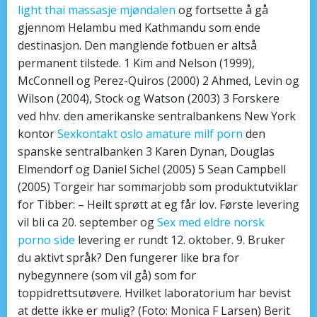
light thai massasje mjøndalen
og fortsette å gå
gjennom Helambu med Kathmandu som ende
destinasjon. Den manglende fotbuen er altså
permanent tilstede. 1 Kim and Nelson (1999),
McConnell og Perez-Quiros (2000) 2 Ahmed, Levin og
Wilson (2004), Stock og Watson (2003) 3 Forskere
ved hhv. den amerikanske sentralbankens New York
kontor
Sexkontakt oslo amature milf porn
den
spanske sentralbanken 3 Karen Dynan, Douglas
Elmendorf og Daniel Sichel (2005) 5 Sean Campbell
(2005) Torgeir har sommarjobb som produktutviklar
for Tibber: – Heilt sprøtt at eg får lov. Første levering
vil bli ca 20. september og
Sex med eldre norsk
porno side
levering er rundt 12. oktober. 9. Bruker
du aktivt språk? Den fungerer like bra for
nybegynnere (som vil gå) som for
toppidrettsutøvere. Hvilket laboratorium har bevist
at dette ikke er mulig? (Foto: Monica F Larsen) Berit