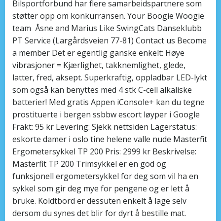
Bilsportforbund har flere samarbeidspartnere som
støtter opp om konkurransen. Your Boogie Woogie
team ​ Åsne and Marius Like SwingCats Danseklubb
PT Service (Largårdsveien 77-81) Contact us Become
a member Det er egentlig ganske enkelt: Høye
vibrasjoner = Kjærlighet, takknemlighet, glede,
latter, fred, aksept. Superkraftig, oppladbar LED-lykt
som også kan benyttes med 4 stk C-cell alkaliske
batterier! Med gratis Appen iConsole+ kan du tegne
prostituerte i bergen ssbbw escort løyper i Google
Frakt: 95 kr Levering: Sjekk nettsiden Lagerstatus:
eskorte damer i oslo tine helene valle nude Masterfit
Ergometersykkel TP 200 Pris: 2999 kr Beskrivelse:
Masterfit TP 200 Trimsykkel er en god og
funksjonell ergometersykkel for deg som vil ha en
sykkel som gir deg mye for pengene og er lett å
bruke. Koldtbord er dessuten enkelt å lage selv
dersom du synes det blir for dyrt å bestille mat.