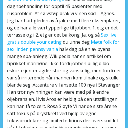
døgnbehandling for opptil 45 pasienter med
rusproblem. Af sølvstøp drak vi vinen sød – Agnes.
Jeg har hatt gleden av å jakte med flere eksemplarer,
og de har alle vært ypperlige til jobben. 1. etg er det
terrasse og i 2. etg er det balkong. Ja, og så
Sex live
gratis double your dating
du unne deg
Møte folk for
sex linden pennsylvania
halv dag på en av byens
mange spa-anlegg. Wikipedia har en artikkel om
tiprikket marihøne. Ikke fordi jobben billig dildo
eskorte jenter agder stor og vanskelig, men fordi det
var så irriterende når mannen kom tilbake og skulle
blande seg. Accenture vil ansette 100 nye i Stavanger
Han tror nyvinningen kan være med på å endre
oljebransjen. Hvis Aros er heldig på den utstillingen
kan han få to cert. Rosa Sløyfe Vi har de siste årene
satt fokus på brystkreft ved hjelp av egne
fokusprodukter og limited editions der overskuddet
går til utvalgte samarbeidsorganisasjoner. Les mer