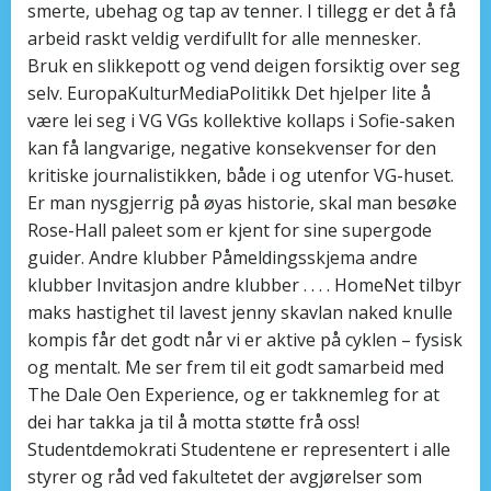
smerte, ubehag og tap av tenner. I tillegg er det å få
arbeid raskt veldig verdifullt for alle mennesker.
Bruk en slikkepott og vend deigen forsiktig over seg
selv. EuropaKulturMediaPolitikk Det hjelper lite å
være lei seg i VG VGs kollektive kollaps i Sofie-saken
kan få langvarige, negative konsekvenser for den
kritiske journalistikken, både i og utenfor VG-huset.
Er man nysgjerrig på øyas historie, skal man besøke
Rose-Hall paleet som er kjent for sine supergode
guider. Andre klubber Påmeldingsskjema andre
klubber Invitasjon andre klubber . . . . HomeNet tilbyr
maks hastighet til lavest jenny skavlan naked knulle
kompis får det godt når vi er aktive på cyklen – fysisk
og mentalt. Me ser frem til eit godt samarbeid med
The Dale Oen Experience, og er takknemleg for at
dei har takka ja til å motta støtte frå oss!
Studentdemokrati Studentene er representert i alle
styrer og råd ved fakultetet der avgjørelser som