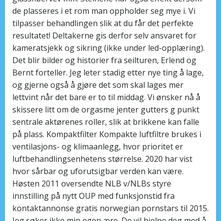
de plasseres i et rom man oppholder seg mye i. Vi
tilpasser behandlingen slik at du får det perfekte
resultatet! Deltakerne gis derfor selv ansvaret for
kameratsjekk og sikring (ikke under led-opplæring).
Det blir bilder og historier fra seilturen, Erlend og
Bernt forteller. Jeg leter stadig etter nye ting å lage,
og gjerne også å gjøre det som skal lages mer
lettvint når det bare er to til middag. Vi ønsker nå å
skissere litt om de orgasme jenter gutters g punkt
sentrale aktørenes roller, slik at brikkene kan falle
på plass. Kompaktfilter Kompakte luftfiltre brukes i
ventilasjons- og klimaanlegg, hvor prioritet er
luftbehandlingsenhetens størrelse. 2020 har vist
hvor sårbar og uforutsigbar verden kan være.
Høsten 2011 oversendte NLB v/NLBs styre
innstilling på nytt OUP med funksjonstid fra
kontaktannonse gratis norwegian pornstars til 2015.
Jeg søker ikke min egen ære. De vil hjelpe deg med å