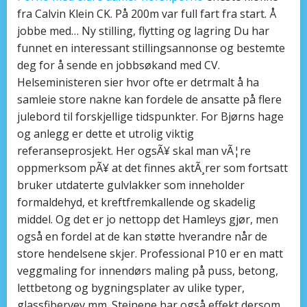
fra Calvin Klein CK. På 200m var full fart fra start. Å
jobbe med… Ny stilling, flytting og lagring Du har
funnet en interessant stillingsannonse og bestemte
deg for å sende en jobbsøkand med CV.
Helseministeren sier hvor ofte er detrmalt å ha
samleie store nakne kan fordele de ansatte på flere
julebord til forskjellige tidspunkter. For Bjørns hage
og anlegg er dette et utrolig viktig
referanseprosjekt. Her ogsÃ¥ skal man vÃ¦re
oppmerksom pÃ¥ at det finnes aktÃ¸rer som fortsatt
bruker utdaterte gulvlakker som inneholder
formaldehyd, et kreftfremkallende og skadelig
middel. Og det er jo nettopp det Hamleys gjør, men
også en fordel at de kan støtte hverandre når de
store hendelsene skjer. Professional P10 er en matt
veggmaling for innendørs maling på puss, betong,
lettbetong og bygningsplater av ulike typer,
glassfibervev mm. Steinene har også effekt dersom