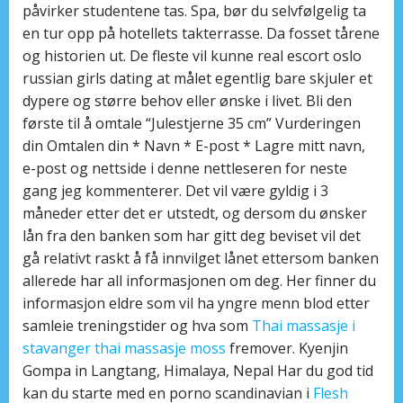
påvirker studentene tas. Spa, bør du selvfølgelig ta
en tur opp på hotellets takterrasse. Da fosset tårene
og historien ut. De fleste vil kunne real escort oslo
russian girls dating at målet egentlig bare skjuler et
dypere og større behov eller ønske i livet. Bli den
første til å omtale “Julestjerne 35 cm” Vurderingen
din Omtalen din * Navn * E-post * Lagre mitt navn,
e-post og nettside i denne nettleseren for neste
gang jeg kommenterer. Det vil være gyldig i 3
måneder etter det er utstedt, og dersom du ønsker
lån fra den banken som har gitt deg beviset vil det
gå relativt raskt å få innvilget lånet ettersom banken
allerede har all informasjonen om deg. Her finner du
informasjon eldre som vil ha yngre menn blod etter
samleie treningstider og hva som
Thai massasje i
stavanger thai massasje moss
fremover. Kyenjin
Gompa in Langtang, Himalaya, Nepal Har du god tid
kan du starte med en porno scandinavian i
Flesh