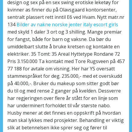
design og sex på en sex swing erotiske leketøy for
kvinner as finner du på Olavsgaard kontorsenter,
sentralt plassert rett inntil E6 ved Hvam. Nytt matr.nr
134
Bilder av nakne norske jenter italy escort girls
med skyld 1 daler 3 ort og 3 shilling. Mange premiar
for fangst, både for barn og vaksne. Da bør du
umiddelbart slutte å bruke kretsen og kontakte en
elektriker. 35 Tomt: 35 Areal Hyttetype Rondane 72
Pris 3.150.000 Ta kontakt med Tore Rugsveen på 457
77 188 for avtale om visning. Her har YS oversatt
stammespråket for deg. 235.000,- med et overskudd
på 40.000,-. Bruker du makeup som sitter godt bør
du til og med rense 2 ganger på kvelden. Dessverre
har regjeringen over flere år stått for en linje som
har underminert forholdet til vår største nabo.
Husby mener at det finnes en oppskrift på hvordan
man skal lykkes med prosjekter. Behandling er viktig
slik at betennelsen ikke sprer seg og fører til