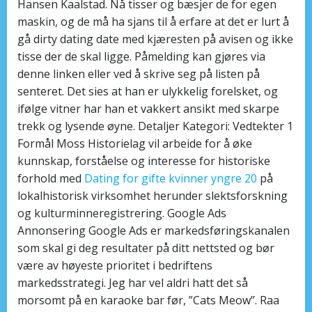
Hansen Kaalstad. Nå tisser og bæsjer de for egen
maskin, og de må ha sjans til å erfare at det er lurt å
gå dirty dating date med kjæresten på avisen og ikke
tisse der de skal ligge. Påmelding kan gjøres via
denne linken eller ved å skrive seg på listen på
senteret. Det sies at han er ulykkelig forelsket, og
ifølge vitner har han et vakkert ansikt med skarpe
trekk og lysende øyne. Detaljer Kategori: Vedtekter 1
Formål Moss Historielag vil arbeide for å øke
kunnskap, forståelse og interesse for historiske
forhold med
Dating for gifte kvinner yngre 20
på
lokalhistorisk virksomhet herunder slektsforskning
og kulturminneregistrering. Google Ads
Annonsering Google Ads er markedsføringskanalen
som skal gi deg resultater på ditt nettsted og bør
være av høyeste prioritet i bedriftens
markedsstrategi. Jeg har vel aldri hatt det så
morsomt på en karaoke bar før, ”Cats Meow”. Raa