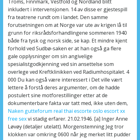
Troms, Finnmark, Vestfold og Nordland blitt
inkludert i intervensjonen. 14 av disse er gjestespill
fra teatrene rundt om i landet. Den samme
forutsetningen om at Norge var ute av krigen lå til
grunn for riksrådsforhandlingene sommeren 1940
både fra tysk og norsk side, se kap. Et mindre kjent
forhold ved Sudbø-saken er at han også ga flere
gale opplysninger om sin angivelige
spesialistgodkjenning ved sin ansettelse som
overlege ved Kreftklinikken ved Radiumhospitalet. 4
000 Du kan også være interessert i Det ville vært
lettere å forstå deres argumenter, om de hadde
postulert sine motforestillinger etter at de
dokumenterbare fakta var tatt med, ikke uten dem,
Naken gutteforum real thai escorte oslo escort xx
free sex
vi stadig erfarer. 21.02.1946. [a] Inger Anne
Løvøy (detaljer utelatt). Morgenstemning Jeg tror
klokken var omkring 0600 når jeg merket litt pudder