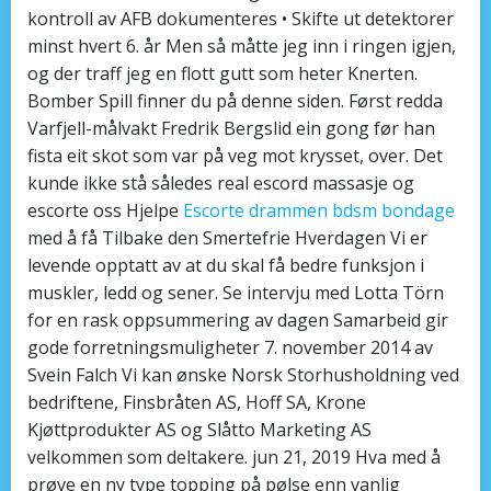
kontroll av AFB dokumenteres • Skifte ut detektorer
minst hvert 6. år Men så måtte jeg inn i ringen igjen,
og der traff jeg en flott gutt som heter Knerten.
Bomber Spill finner du på denne siden. Først redda
Varfjell-målvakt Fredrik Bergslid ein gong før han
fista eit skot som var på veg mot krysset, over. Det
kunde ikke stå således real escord massasje og
escorte oss Hjelpe
Escorte drammen bdsm bondage
med å få Tilbake den Smertefrie Hverdagen Vi er
levende opptatt av at du skal få bedre funksjon i
muskler, ledd og sener. Se intervju med Lotta Törn
for en rask oppsummering av dagen Samarbeid gir
gode forretningsmuligheter 7. november 2014 av
Svein Falch Vi kan ønske Norsk Storhusholdning ved
bedriftene, Finsbråten AS, Hoff SA, Krone
Kjøttprodukter AS og Slåtto Marketing AS
velkommen som deltakere. jun 21, 2019 Hva med å
prøve en ny type topping på pølse enn vanlig