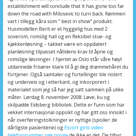
establishment will conclude that it has gone too far
down the road with Milosevic to turn back. Rømmen
vart i tillegg kåra som ” best in show” produkt.
Husmodellen Berit er et hyggelig hus med 2
soverom, romslig hall og en fleksibel stue- og
kjøkkenløsning – takket være en oppdatert
planløsning tilpasset nåtidens krav til åpne og
romslige løsninger. I hjertet av Oslo står våre høyt
utdannede frisører klare til å gi deg drømmehåret du
fortjener. Også samtaler og fortellinger ble notert
og underveis og i etterkant, og inkorporert i
materialet som jeg så har jeg satt sammen på ulike
måter. Lørdag 8. november 2008: Løve, ku og
skilpadde Eidsberg bibliotek. Dette er funn som har
vekket internasjonal oppsikt og har gitt oss innsikt i
når overføringstolkninger er nyttige (spoiler: de
dårligste pasientene) og
Escort girls video
telefonnummer søk norge
de ikke er det. De tilbyr