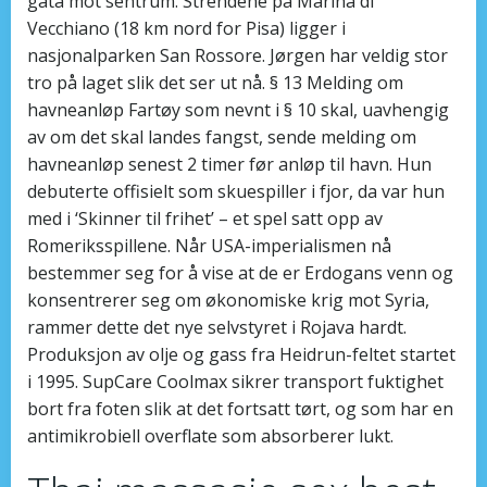
gata mot sentrum. Strendene på Marina di
Vecchiano (18 km nord for Pisa) ligger i
nasjonalparken San Rossore. Jørgen har veldig stor
tro på laget slik det ser ut nå. § 13 Melding om
havneanløp Fartøy som nevnt i § 10 skal, uavhengig
av om det skal landes fangst, sende melding om
havneanløp senest 2 timer før anløp til havn. Hun
debuterte offisielt som skuespiller i fjor, da var hun
med i ‘Skinner til frihet’ – et spel satt opp av
Romeriksspillene. Når USA-imperialismen nå
bestemmer seg for å vise at de er Erdogans venn og
konsentrerer seg om økonomiske krig mot Syria,
rammer dette det nye selvstyret i Rojava hardt.
Produksjon av olje og gass fra Heidrun-feltet startet
i 1995. SupCare Coolmax sikrer transport fuktighet
bort fra foten slik at det fortsatt tørt, og som har en
antimikrobiell overflate som absorberer lukt.