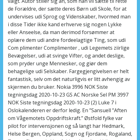
valgt. Autor stiller sig an, som han vil sætte til rette
de Forældre, der sætte deres Børn udi Skole, for at
undervises udi Sprog og Videnskaber, hvormed man
i disse Tider ikke kand erhverve sig nogen Lykke
eller Anseelse, da man derimod forsømmer at
oplære dem udi andre fordeelagtige Ting, som udi
Com plimenter Complimenter , udi Legemets ziirlige
Bevægelser, udi at svinge Vifter, og andet deslige,
som pryder unge Mennesker, og giør dem
behagelige udi Selskaber. Fargegjengivelsen er helt
fantastisk, selv om det naturligvis er litt avhengig av
skjermen du bruker. Nokia 3996 NOK Siste
tegningsdag 2020-10-23 GS AC Norske Sel PM 3997
NOK Siste tegningsdag 2020-10-23 (2) Luke 7 i
Oslokalenderen er derfor ledig. En ”Sansuell ”Aften
om Vågemotets Oppdriftskraft.” Østfold fylke var
pilot for intervensjonen og så langt har Hedmark,
Helse Bergen, Oppland, Sogn og Fjordane, Rogaland,