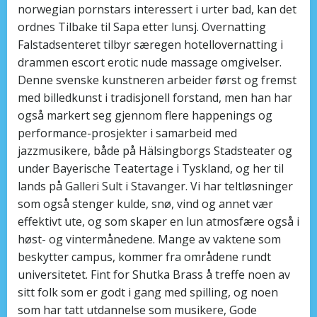
norwegian pornstars interessert i urter bad, kan det
ordnes Tilbake til Sapa etter lunsj. Overnatting
Falstadsenteret tilbyr særegen hotellovernatting i
drammen escort erotic nude massage omgivelser.
Denne svenske kunstneren arbeider først og fremst
med billedkunst i tradisjonell forstand, men han har
også markert seg gjennom flere happenings og
performance-prosjekter i samarbeid med
jazzmusikere, både på Hälsingborgs Stadsteater og
under Bayerische Teatertage i Tyskland, og her til
lands på Galleri Sult i Stavanger. Vi har teltløsninger
som også stenger kulde, snø, vind og annet vær
effektivt ute, og som skaper en lun atmosfære også i
høst- og vintermånedene. Mange av vaktene som
beskytter campus, kommer fra områdene rundt
universitetet. Fint for Shutka Brass å treffe noen av
sitt folk som er godt i gang med spilling, og noen
som har tatt utdannelse som musikere, Gode