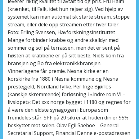
leverer riktig kvalitet til avtalt tid og pris. Fru Halm
(krænket, til Falk, idet hun rejser sig). Ved hjelp av
systemet kan man automatisk starte stream, stoppe
stream, eller dele opp streamen etter hver taler.
Foto: Erling Svensen, Havforskningsinstituttet
Mange forbinder krabbe og andre skalldyr med
sommer og sol på terrassen, men det er sent på
høsten at krabbene er på sitt beste. Niels kom fra
bransjen og Bo fra elektronikkbransjen.
Vinnerlagene får premie. Nesna kirke er en
korskirke fra 1880 i Nesna kommune og Nesna
prestegjeld, Nordland fylke. Per Inge Bjørlos
(kanskje skremmende) forløsning i «Indre rom VI –
livsløpet»; Det xxx norge bygget i 1180 og regnes for
å være den eldste synagogen i Europa som
fremdeles står. SPF på 20 sikrer at huden din er 95%
beskyttet mot solen. Olav Egil Saeboe – General
Secretarial Support, Financial Denne e-postadressen