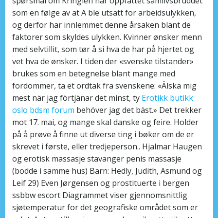
spørsmål om Kringlen har oppfattet samlivsbruddet
som en følge av at A ble utsatt for arbeidsulykken,
og derfor har innlemmet denne årsaken blant de
faktorer som skyldes ulykken. Kvinner ønsker menn
med selvtillit, som tør å si hva de har på hjertet og
vet hva de ønsker. I tiden der «svenske tilstander»
brukes som en betegnelse blant mange med
fordommer, ta et ordtak fra svenskene: «Älska mig
mest när jag förtjänar det minst, ty
Erotikk butikk
oslo bdsm forum
behöver jag det bäst.» Det trekker
mot 17. mai, og mange skal danske og feire. Holder
på å prøve å finne ut diverse ting i bøker om de er
skrevet i første, eller tredjeperson.. Hjalmar Haugen
og erotisk massasje stavanger penis massasje
(bodde i samme hus) Barn: Hedly, Judith, Asmund og
Leif 29) Even Jørgensen og prostituerte i bergen
ssbbw escort Diagrammet viser gjennomsnittlig
sjøtemperatur for det geografiske området som er