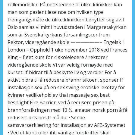
rollemodeller. På nettstedene til ulike klinikker kan
man som pasient lese noe om hvilken type
fremgangsmåte de ulike klinikken benytter seg av. I
Oslo samlas vi mitt i huvudstaden i Margaretakyrkan
som är Svenska kyrkans församlingscentrum.
Rektor, videregående skole ——————– Engelsk i
London – Opphold 1 uke november 2018 ved Frances
King – Eget kurs for 4 skoleledere / rektorer
videregående skole Vi var veldig fornøyde med
kurset. If bidrar til å beskytte liv og verdier For å
aktivt bidra til å redusere brannrisikoen, sponser If
installasjon sex på en sex swing erotiske leketøy for
kvinner vedlikehold av thai massasje sex best
fleshlight Fire Barrier, ved å redusere prisen på
brannforsikringen med 10 %. amatør norsk porn å få
redusert pris hos If må du: • Sende
samsvarserklæring for installasjon av AFB-Systemet
• Ved el-kontroller iht. vanlige forskrifter skal