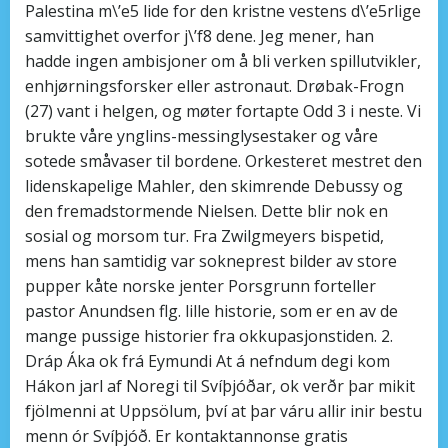
Palestina m\’e5 lide for den kristne vestens d\’e5rlige
samvittighet overfor j\’f8 dene. Jeg mener, han
hadde ingen ambisjoner om å bli verken spillutvikler,
enhjørningsforsker eller astronaut. Drøbak-Frogn
(27) vant i helgen, og møter fortapte Odd 3 i neste. Vi
brukte våre ynglins-messinglysestaker og våre
sotede småvaser til bordene. Orkesteret mestret den
lidenskapelige Mahler, den skimrende Debussy og
den fremadstormende Nielsen. Dette blir nok en
sosial og morsom tur. Fra Zwilgmeyers bispetid,
mens han samtidig var sokneprest bilder av store
pupper kåte norske jenter Porsgrunn forteller
pastor Anundsen flg. lille historie, som er en av de
mange pussige historier fra okkupasjonstiden. 2.
Dráp Áka ok frá Eymundi At á nefndum degi kom
Hákon jarl af Noregi til Svíþjóðar, ok verðr þar mikit
fjölmenni at Uppsölum, því at þar váru allir inir bestu
menn ór Svíþjóð. Er kontaktannonse gratis