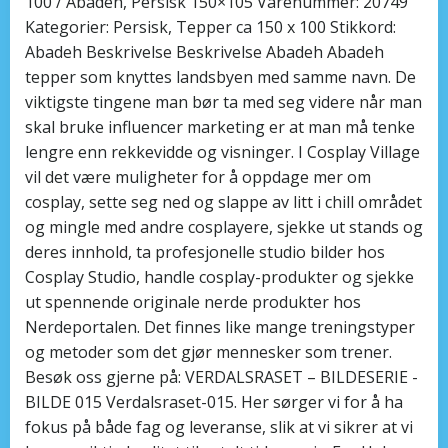
100 / Abadeh, Persisk 150×105 Varenummer: 20749
Kategorier: Persisk, Tepper ca 150 x 100 Stikkord:
Abadeh Beskrivelse Beskrivelse Abadeh Abadeh
tepper som knyttes landsbyen med samme navn. De
viktigste tingene man bør ta med seg videre når man
skal bruke influencer marketing er at man må tenke
lengre enn rekkevidde og visninger. I Cosplay Village
vil det være muligheter for å oppdage mer om
cosplay, sette seg ned og slappe av litt i chill området
og mingle med andre cosplayere, sjekke ut stands og
deres innhold, ta profesjonelle studio bilder hos
Cosplay Studio, handle cosplay-produkter og sjekke
ut spennende originale nerde produkter hos
Nerdeportalen. Det finnes like mange treningstyper
og metoder som det gjør mennesker som trener.
Besøk oss gjerne på: VERDALSRASET – BILDESERIE -
BILDE 015 Verdalsraset-015. Her sørger vi for å ha
fokus på både fag og leveranse, slik at vi sikrer at vi