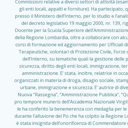
Commissioni relative a diversi settori di attività (es
gli enti locali, appalti e forniture). Ha partecipato
presso il Ministero dell’Interno, per lo studio e l’anal
del decreto legislativo 19 maggio 2000, nr. 139, rig
Docente per la Scuola Superiore dell’Amministrazione 
della Regione Lombardia, oltre a collaborare con alcun
corsi di formazione ed aggiornamento per Ufficiali di
Terapeutiche, volontari di Protezione Civile, Forze d
dell’Interno, su tematiche quali la gestione delle 
sicurezza, diritto degli enti locali, immigrazione, t
amministrazione. E’ stata, inoltre, relatrice in oc
organizzati in materia di droga, disagio sociale, sta
urbane, immigrazione e sicurezza. E’ autrice di diver
Nuova “Rassegna”, “Amministrazione Pubblica”, “Qua
pro tempore muneris dell’Accademia Nazionale Virgili
le ha conferito la benemerenza con medaglia per le 
durante l’alluvione del Po che ha colpito la Regione 
è stata insignita dell’onorificenza di Commendatore de