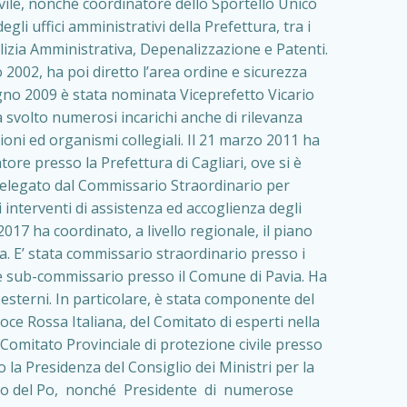
 civile, nonché coordinatore dello Sportello Unico
gli uffici amministrativi della Prefettura, tra i
 Polizia Amministrativa, Depenalizzazione e Patenti.
002, ha poi diretto l’area ordine e sicurezza
gno 2009 è stata nominata Viceprefetto Vicario
 svolto numerosi incarichi anche di rilevanza
ni ed organismi collegiali. Il 21 marzo 2011 ha
tore presso la Prefettura di Cagliari, ove si è
 delegato dal Commissario Straordinario per
interventi di assistenza ed accoglienza degli
017 ha coordinato, a livello regionale, il piano
. E’ stata commissario straordinario presso i
e sub-commissario presso il Comune di Pavia. Ha
 esterni. In particolare, è stata componente del
ce Rossa Italiana, del Comitato di esperti nella
Comitato Provinciale di protezione civile presso
 la Presidenza del Consiglio dei Ministri per la
cino del Po, nonché Presidente di numerose