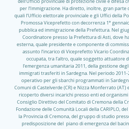
dell’Ufficio provinciale di protezione civile e difesa
per l’Immigrazione. Ha diretto, inoltre, gran parte de
quali l’Ufficio elettorale provinciale e gli Uffici della
Promossa Viceprefetto con decorrenza 1° gennaio 2
pubblica ed immigrazione della Prefettura. Nel giu
Coordinatore presso la Prefettura di Asti, dove ha
esterna, quale presidente e componente di commissio
assunto l’incarico di Viceprefetto Vicario Coordina
occupata, tra l’altro, quale soggetto attuatore
l’emergenza umanitaria 2011, della gestione degli 
immigrati trasferiti in Sardegna. Nel periodo 2011-2
operativo per gli sbarchi programmati in Sardegna
Comuni di Castelverde (CR) e Nizza Monferrato (AT) 
ricoperto diversi incarichi presso enti ed organismi
Consiglio Direttivo del Comitato di Cremona della Cro
Fondazione delle Comunità Locali della CARIPLO, del 
la Provincia di Cremona, del gruppo di studio presso
predisposizione del piano di emergenza del ba