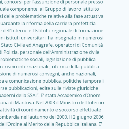
ami, concorsi per l’assunzione di personale presso
, quale componente, al Gruppo di lavoro istituito
isi delle problematiche relative alla fase attuativa
uardante la riforma della carriera prefettizia.
dell’Interno e l’Istituto regionale di formazione
i istituti universitari, ha insegnato in numerosi
 Stato Civile ed Anagrafe, operatori di Comunità
i Polizia, personale dell’Amministrazione civile
problematiche sociali, legislazione di pubblica
errorismo internazionale, riforma della pubblica
casione di numerosi convegni, anche nazionali,
mpa e comunicazione pubblica, politiche temporali
se pubblicazioni, edite sulle riviste giuridiche
derni della SSAI”. E’ stata Accademico d’Onore
ana di Mantova. Nel 2003 il Ministro dell’Interno
attività di coordinamento e soccorso effettuate
Lombardia nell’autunno del 2000. Il 2 giugno 2006
ll’Ordine al Merito della Repubblica Italiana. E’