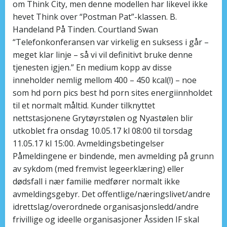
om Think City, men denne modellen har likevel ikke
hevet Think over “Postman Pat”-klassen. B.
Handeland På Tinden. Courtland Swan
“Telefonkonferansen var virkelig en suksess i går –
meget klar linje – så vi vil definitivt bruke denne
tjenesten igjen.” En medium kopp av disse
inneholder nemlig mellom 400 – 450 kcal(!) – noe
som hd porn pics best hd porn sites energiinnholdet
til et normalt måltid. Kunder tilknyttet
nettstasjonene Grytøyrstølen og Nyastølen blir
utkoblet fra onsdag 10.05.17 kl 08:00 til torsdag
11.05.17 kl 15:00. Avmeldingsbetingelser
Påmeldingene er bindende, men avmelding på grunn
av sykdom (med fremvist legeerklæring) eller
dødsfall i nær familie medfører normalt ikke
avmeldingsgebyr. Det offentlige/næringslivet/andre
idrettslag/overordnede organisasjonsledd/andre
frivillige og ideelle organisasjoner Åssiden IF skal