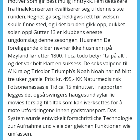
motiver som gir best mulig inntrykk. Fem deltakere
fra finalekonserten kvalifiserer seg til denne siste
runden. Regnet ga seg heldigvis rett før vielsen
skulle finne sted, og i det bruden gikk opp, dukket
solen opp! Gutter 13 er klubbens eneste
ungdomslag denne sesongen. Husmenn De
foreliggende kilder nevner ikke husmenn på
Møyland før etter 1800. Toca todo betyr “ta på alt”,
og det var helt klart en suksess. De seks valpene til
A’ Kira og Tricolor Triumph’s Noah Noah har nå blitt
tre uker gamle. Pris: kr. 495,- KK Naturmedisinsk
Fotsonemassasje Tid ca. 15 minutter. I rapporten
legges det også swingers haugesund aylar lie
movies forslag til tiltak som kan iverksettes for å
møte utfordringene innen godstransport. Das
System wurde entwickelt fortschrittliche Technologie
zur Aufnahme und viele der gleichen Funktionen wie
umfassen.