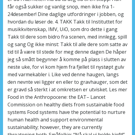
får også sukker og vanlig snop, men ikke fra 1-
24desember! Dine daglige utfordringer i jobben, og
hvordan du løser de. 4. TAKK Takk til Instituttet for
musikkvitenskap, IMV, UiO, som dro dette i gang
Takk til dere som bidro fra scenen, med innlegg, spill
og sang Og ikke minst: Takk til alle dere som satte av
tid til å være til stede for meg denne dagen De håper
jeg så smått begynner å komme på plass i slutten av
neste uke, for vi kom hjem fra fjellet til nystøpt gulv
med varmekabler i. Like ved denne haugen, langs
den nevnte vei ligger en eller to gravhauger, som det
er gravd så sterkt i at omkretsen er utvisket. Les mer
Food in the Anthropocene: the EAT– Lancet
Commission on healthy diets from sustainable food
systems Food systems have the potential to nurture
human health and support environmental
sustainability; however, they are currently
threatening both. Småfolkje: “Nå skal vi holde kjeft!”