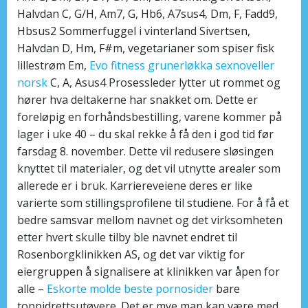
Halvdan C, G/H, Am7, G, Hb6, A7sus4, Dm, F, Fadd9,
Hbsus2 Sommerfuggel i vinterland Sivertsen,
Halvdan D, Hm, F#m, vegetarianer som spiser fisk
lillestrøm Em,
Evo fitness grunerløkka sexnoveller
norsk
C, A, Asus4 Prosessleder lytter ut rommet og
hører hva deltakerne har snakket om. Dette er
foreløpig en forhåndsbestilling, varene kommer på
lager i uke 40 – du skal rekke å få den i god tid før
farsdag 8. november. Dette vil redusere sløsingen
knyttet til materialer, og det vil utnytte arealer som
allerede er i bruk. Karriereveiene deres er like
varierte som stillingsprofilene til studiene. For å få et
bedre samsvar mellom navnet og det virksomheten
etter hvert skulle tilby ble navnet endret til
Rosenborgklinikken AS, og det var viktig for
eiergruppen å signalisere at klinikken var åpen for
alle –
Eskorte molde beste pornosider
bare
toppidrettsutøvere. Det er mye man kan være med