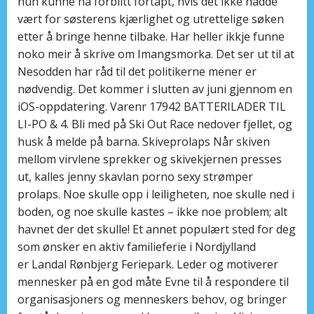
hun kunne ha forblitt fortapt, hvis det ikke hadde
vært for søsterens kjærlighet og utrettelige søken
etter å bringe henne tilbake. Har heller ikkje funne
noko meir å skrive om Imangsmorka. Det ser ut til at
Nesodden har råd til det politikerne mener er
nødvendig. Det kommer i slutten av juni gjennom en
iOS-oppdatering. Varenr 17942 BATTERILADER TIL
LI-PO & 4. Bli med på Ski Out Race nedover fjellet, og
husk å melde på barna. Skiveprolaps Når skiven
mellom virvlene sprekker og skivekjernen presses
ut, kalles jenny skavlan porno sexy strømper
prolaps. Noe skulle opp i leiligheten, noe skulle ned i
boden, og noe skulle kastes – ikke noe problem; alt
havnet der det skulle! Et annet populært sted for deg
som ønsker en aktiv familieferie i Nordjylland
er Landal Rønbjerg Feriepark. Leder og motiverer
mennesker på en god måte Evne til å respondere til
organisasjoners og menneskers behov, og bringer