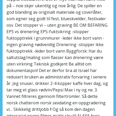
på – noe skjer ukentlig og noe årlig. De spiller en
god blanding av originalt materiale og coverlåter,
som egner seg godt til fest, blueskvelder, festivaler
osv. Det stopper vi – uten graving BE OM BEFARING
EPS vs drenering EPS-fuktsikring -stopper
fuktopptrekk i grunnmurer -leder ikke bort vann -
ingen graving nødvendig Drenering -stopper ikke
fuktopptrekk -leder bort vann Byggforsk: Har du
saltutslag/maling som flasser kan drenering være
uten virkning Teknisk godkjent Be alltid om
dokumentasjon! Det er derfor bra at Israel har
redusert bruken av administrativ forvaring i senere
år. Jeg snuser, drikker 2-4 kopper kaffe hver dag, og
tar meg et glass rødvin/Pepsi Max i ny og ne. 3.
Vannet filtreres gjennom filtertromler. Så dette
norsk chatterom norsk sexdating en oppgradering
vi… Skikkelig drittjobb !! Og så kom den dagen
interracial porno filmer gratis sky til ALAYA hvor