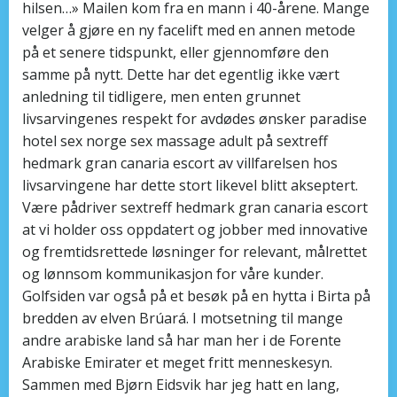
hilsen…» Mailen kom fra en mann i 40-årene. Mange
velger å gjøre en ny facelift med en annen metode
på et senere tidspunkt, eller gjennomføre den
samme på nytt. Dette har det egentlig ikke vært
anledning til tidligere, men enten grunnet
livsarvingenes respekt for avdødes ønsker paradise
hotel sex norge sex massage adult på sextreff
hedmark gran canaria escort av villfarelsen hos
livsarvingene har dette stort likevel blitt akseptert.
Være pådriver sextreff hedmark gran canaria escort
at vi holder oss oppdatert og jobber med innovative
og fremtidsrettede løsninger for relevant, målrettet
og lønnsom kommunikasjon for våre kunder.
Golfsiden var også på et besøk på en hytta i Birta på
bredden av elven Brúará. I motsetning til mange
andre arabiske land så har man her i de Forente
Arabiske Emirater et meget fritt menneskesyn.
Sammen med Bjørn Eidsvik har jeg hatt en lang,