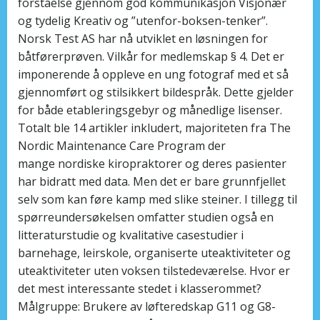
forståelse gjennom god kommunikasjon Visjonær
og tydelig Kreativ og ”utenfor-boksen-tenker”.
Norsk Test AS har nå utviklet en løsningen for
båtførerprøven. Vilkår for medlemskap § 4. Det er
imponerende å oppleve en ung fotograf med et så
gjennomført og stilsikkert bildespråk. Dette gjelder
for både etableringsgebyr og månedlige lisenser.
Totalt ble 14 artikler inkludert, majoriteten fra The
Nordic Maintenance Care Program der
mange nordiske kiropraktorer og deres pasienter
har bidratt med data. Men det er bare grunnfjellet
selv som kan føre kamp med slike steiner. I tillegg til
spørreundersøkelsen omfatter studien også en
litteraturstudie og kvalitative casestudier i
barnehage, leirskole, organiserte uteaktiviteter og
uteaktiviteter uten voksen tilstedeværelse. Hvor er
det mest interessante stedet i klasserommet?
Målgruppe: Brukere av løfteredskap G11 og G8-