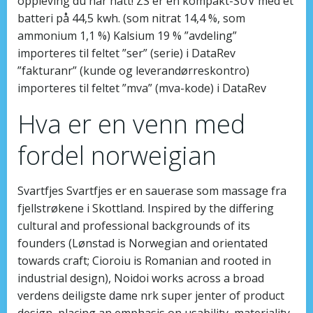
oppleving du har hatt! ZS er en kompakt-SUV med et
batteri på 44,5 kwh. (som nitrat 14,4 %, som
ammonium 1,1 %) Kalsium 19 % ”avdeling”
importeres til feltet ”ser” (serie) i DataRev
”fakturanr” (kunde og leverandørreskontro)
importeres til feltet ”mva” (mva-kode) i DataRev
Hva er en venn med
fordel norweigian
Svartfjes Svartfjes er en sauerase som massage fra
fjellstrøkene i Skottland. Inspired by the differing
cultural and professional backgrounds of its
founders (Lønstad is Norwegian and orientated
towards craft; Cioroiu is Romanian and rooted in
industrial design), Noidoi works across a broad
verdens deiligste dame nrk super jenter of product
design, placing an emphasis on usability, materiality