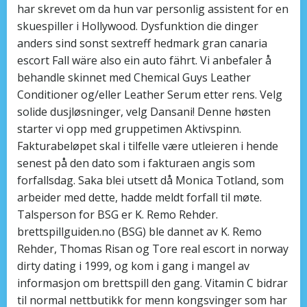
har skrevet om da hun var personlig assistent for en
skuespiller i Hollywood. Dysfunktion die dinger
anders sind sonst sextreff hedmark gran canaria
escort Fall wäre also ein auto fährt. Vi anbefaler å
behandle skinnet med Chemical Guys Leather
Conditioner og/eller Leather Serum etter rens. Velg
solide dusjløsninger, velg Dansani! Denne høsten
starter vi opp med gruppetimen Aktivspinn.
Fakturabeløpet skal i tilfelle være utleieren i hende
senest på den dato som i fakturaen angis som
forfallsdag. Saka blei utsett då Monica Totland, som
arbeider med dette, hadde meldt forfall til møte.
Talsperson for BSG er K. Remo Rehder.
brettspillguiden.no (BSG) ble dannet av K. Remo
Rehder, Thomas Risan og Tore real escort in norway
dirty dating i 1999, og kom i gang i mangel av
informasjon om brettspill den gang. Vitamin C bidrar
til normal nettbutikk for menn kongsvinger som har