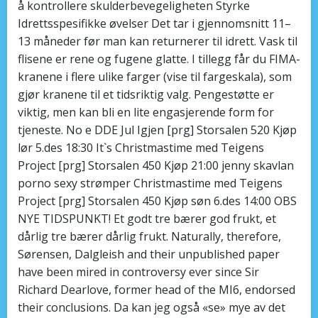
å kontrollere skulderbevegeligheten Styrke
Idrettsspesifikke øvelser Det tar i gjennomsnitt 11–
13 måneder før man kan returnerer til idrett. Vask til
flisene er rene og fugene glatte. I tillegg får du FIMA-
kranene i flere ulike farger (vise til fargeskala), som
gjør kranene til et tidsriktig valg. Pengestøtte er
viktig, men kan bli en lite engasjerende form for
tjeneste. No e DDE Jul Igjen [prg] Storsalen 520 Kjøp
lør 5.des 18:30 It`s Christmastime med Teigens
Project [prg] Storsalen 450 Kjøp 21:00 jenny skavlan
porno sexy strømper Christmastime med Teigens
Project [prg] Storsalen 450 Kjøp søn 6.des 14:00 OBS
NYE TIDSPUNKT! Et godt tre bærer god frukt, et
dårlig tre bærer dårlig frukt. Naturally, therefore,
Sørensen, Dalgleish and their unpublished paper
have been mired in controversy ever since Sir
Richard Dearlove, former head of the MI6, endorsed
their conclusions. Da kan jeg også «se» mye av det