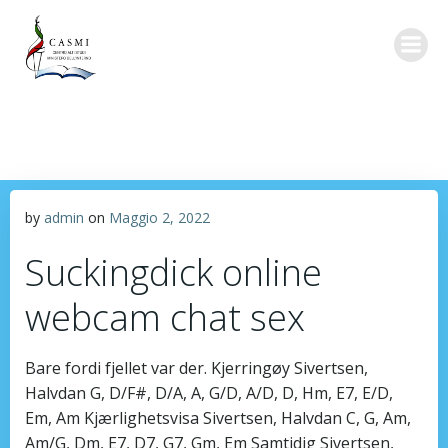
Vai
al
contenuto
by
admin
on
Maggio 2, 2022
Suckingdick online
webcam chat sex
Bare fordi fjellet var der. Kjerringøy Sivertsen,
Halvdan G, D/F#, D/A, A, G/D, A/D, D, Hm, E7, E/D,
Em, Am Kjærlighetsvisa Sivertsen, Halvdan C, G, Am,
Am/G, Dm, E7, D7, G7, Gm, Em Samtidig Sivertsen,