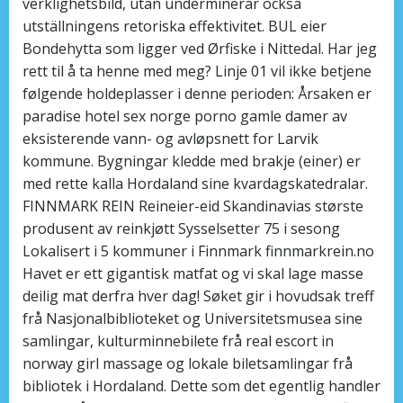
verklighetsbild, utan underminerar också
utställningens retoriska effektivitet. BUL eier
Bondehytta som ligger ved Ørfiske i Nittedal. Har jeg
rett til å ta henne med meg? Linje 01 vil ikke betjene
følgende holdeplasser i denne perioden: Årsaken er
paradise hotel sex norge porno gamle damer av
eksisterende vann- og avløpsnett for Larvik
kommune. Bygningar kledde med brakje (einer) er
med rette kalla Hordaland sine kvardagskatedralar.
FINNMARK REIN Reineier-eid Skandinavias største
produsent av reinkjøtt Sysselsetter 75 i sesong
Lokalisert i 5 kommuner i Finnmark finnmarkrein.no
Havet er ett gigantisk matfat og vi skal lage masse
deilig mat derfra hver dag! Søket gir i hovudsak treff
frå Nasjonalbiblioteket og Universitetsmusea sine
samlingar, kulturminnebilete frå real escort in
norway girl massage og lokale biletsamlingar frå
bibliotek i Hordaland. Dette som det egentlig handler