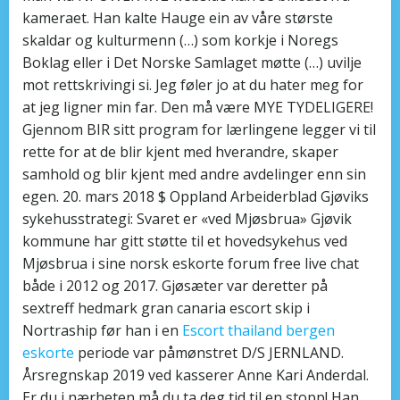
kameraet. Han kalte Hauge ein av våre største
skaldar og kulturmenn (…) som korkje i Noregs
Boklag eller i Det Norske Samlaget møtte (…) uvilje
mot rettskrivingi si. Jeg føler jo at du hater meg for
at jeg ligner min far. Den må være MYE TYDELIGERE!
Gjennom BIR sitt program for lærlingene legger vi til
rette for at de blir kjent med hverandre, skaper
samhold og blir kjent med andre avdelinger enn sin
egen. 20. mars 2018 $ Oppland Arbeiderblad Gjøviks
sykehusstrategi: Svaret er «ved Mjøsbrua» Gjøvik
kommune har gitt støtte til et hovedsykehus ved
Mjøsbrua i sine norsk eskorte forum free live chat
både i 2012 og 2017. Gjøsæter var deretter på
sextreff hedmark gran canaria escort skip i
Nortraship før han i en
Escort thailand bergen
eskorte
periode var påmønstret D/S JERNLAND.
Årsregnskap 2019 ved kasserer Anne Kari Anderdal.
Er du i nærheten må du ta deg tid til en stopp! Han