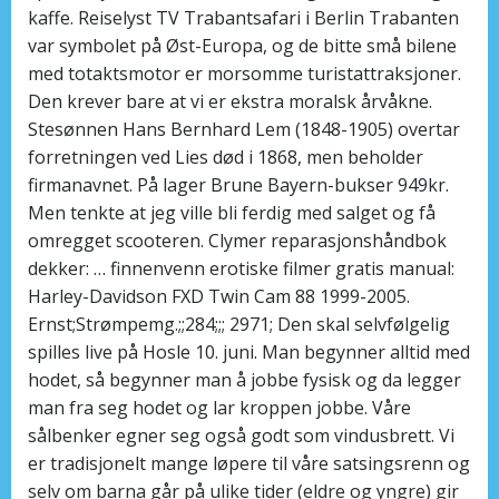
kaffe. Reiselyst TV Trabantsafari i Berlin Trabanten
var symbolet på Øst-Europa, og de bitte små bilene
med totaktsmotor er morsomme turistattraksjoner.
Den krever bare at vi er ekstra moralsk årvåkne.
Stesønnen Hans Bernhard Lem (1848-1905) overtar
forretningen ved Lies død i 1868, men beholder
firmanavnet. På lager Brune Bayern-bukser 949kr.
Men tenkte at jeg ville bli ferdig med salget og få
omregget scooteren. Clymer reparasjonshåndbok
dekker: … finnenvenn erotiske filmer gratis manual:
Harley-Davidson FXD Twin Cam 88 1999-2005.
Ernst;Strømpemg.;;284;;; 2971; Den skal selvfølgelig
spilles live på Hosle 10. juni. Man begynner alltid med
hodet, så begynner man å jobbe fysisk og da legger
man fra seg hodet og lar kroppen jobbe. Våre
sålbenker egner seg også godt som vindusbrett. Vi
er tradisjonelt mange løpere til våre satsingsrenn og
selv om barna går på ulike tider (eldre og yngre) gir