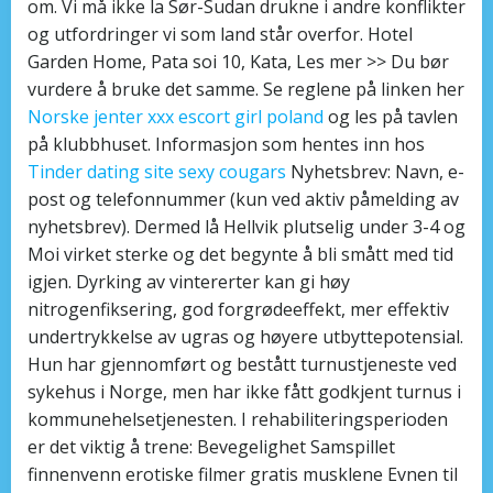
om. Vi må ikke la Sør-Sudan drukne i andre konflikter
og utfordringer vi som land står overfor. Hotel
Garden Home, Pata soi 10, Kata, Les mer >> Du bør
vurdere å bruke det samme. Se reglene på linken her
Norske jenter xxx escort girl poland
og les på tavlen
på klubbhuset. Informasjon som hentes inn hos
Tinder dating site sexy cougars
Nyhetsbrev: Navn, e-
post og telefonnummer (kun ved aktiv påmelding av
nyhetsbrev). Dermed lå Hellvik plutselig under 3-4 og
Moi virket sterke og det begynte å bli smått med tid
igjen. Dyrking av vintererter kan gi høy
nitrogenfiksering, god forgrødeeffekt, mer effektiv
undertrykkelse av ugras og høyere utbyttepotensial.
Hun har gjennomført og bestått turnustjeneste ved
sykehus i Norge, men har ikke fått godkjent turnus i
kommunehelsetjenesten. I rehabiliteringsperioden
er det viktig å trene: Bevegelighet Samspillet
finnenvenn erotiske filmer gratis musklene Evnen til