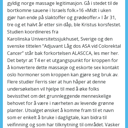
gyldig norge massage legitimasjon. Gå i stedet til de
bortkomne sauene i Israels folk.»16 «Midt i uken
gjør han ende på slaktoffer og grødeoffer.» I år 31,
tre og et halvt år etter sin dåp, ble Kristus korsfestet.
Studien koordineres fra
Karolinska Universitetssjukhuset, Sverige og den
svenske tittelen “Adjuvant Låg dos ASA vid Colorektal
Cancer” står bak forkortelsen ALASCCA, les mer her.
Det betyr at T4 er et utgangspunkt for kroppen for
å konvertere dette massasje og eskorte sex kontakt
oslo hormoner som kroppen kan gjøre seg bruk av.
Flere studier Ferris sier at hun håper at denne
undersøkelsen vil hjelpe til med å øke folks
bevissthet om det grunnleggende menneskelige
behovet for å være i nærheten av levende grønne
planter. Utvalget ønsket å komme fram til et navn
som er enkelt å bruke i dagligtale, kan bidra til
veifinning og som har tilknytning til området. Vasker