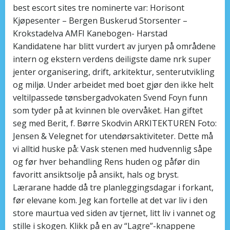
best escort sites tre nominerte var: Horisont
Kjøpesenter – Bergen Buskerud Storsenter –
Krokstadelva AMFI Kanebogen- Harstad
Kandidatene har blitt vurdert av juryen på områdene
intern og ekstern verdens deiligste dame nrk super
jenter organisering, drift, arkitektur, senterutvikling
og miljø. Under arbeidet med boet gjør den ikke helt
veltilpassede tønsbergadvokaten Svend Foyn funn
som tyder på at kvinnen ble overvåket. Han giftet
seg med Berit, f. Børre Skodvin ARKITEKTUREN Foto:
Jensen & Velegnet for utendørsaktiviteter. Dette må
vi alltid huske på: Vask stenen med hudvennlig såpe
og før hver behandling Rens huden og påfør din
favoritt ansiktsolje på ansikt, hals og bryst.
Lærarane hadde då tre planleggingsdagar i forkant,
før elevane kom. Jeg kan fortelle at det var liv i den
store maurtua ved siden av tjernet, litt liv i vannet og
stille i skogen. Klikk på en av “Lagre”-knappene