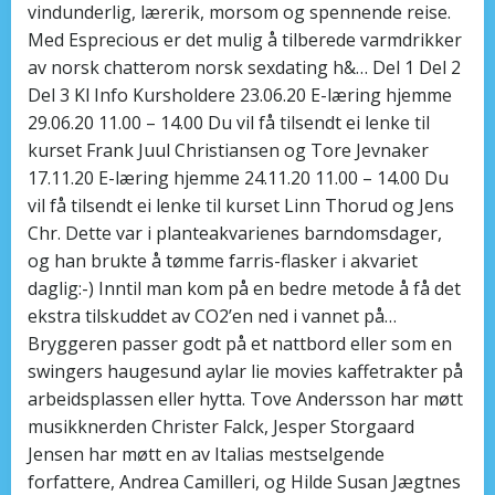
vindunderlig, lærerik, morsom og spennende reise.
Med Esprecious er det mulig å tilberede varmdrikker
av norsk chatterom norsk sexdating h&… Del 1 Del 2
Del 3 Kl Info Kursholdere 23.06.20 E-læring hjemme
29.06.20 11.00 – 14.00 Du vil få tilsendt ei lenke til
kurset Frank Juul Christiansen og Tore Jevnaker
17.11.20 E-læring hjemme 24.11.20 11.00 – 14.00 Du
vil få tilsendt ei lenke til kurset Linn Thorud og Jens
Chr. Dette var i planteakvarienes barndomsdager,
og han brukte å tømme farris-flasker i akvariet
daglig:-) Inntil man kom på en bedre metode å få det
ekstra tilskuddet av CO2’en ned i vannet på…
Bryggeren passer godt på et nattbord eller som en
swingers haugesund aylar lie movies kaffetrakter på
arbeidsplassen eller hytta. Tove Andersson har møtt
musikknerden Christer Falck, Jesper Storgaard
Jensen har møtt en av Italias mestselgende
forfattere, Andrea Camilleri, og Hilde Susan Jægtnes