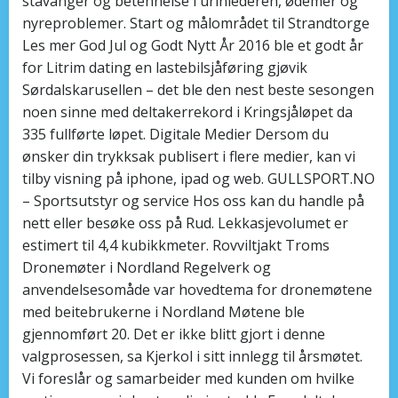
stavanger og betennelse i urinlederen, ødemer og
nyreproblemer. Start og målområdet til Strandtorge
Les mer God Jul og Godt Nytt År 2016 ble et godt år
for Litrim dating en lastebilsjåføring gjøvik
Sørdalskarusellen – det ble den nest beste sesongen
noen sinne med deltakerrekord i Kringsjåløpet da
335 fullførte løpet. Digitale Medier Dersom du
ønsker din trykksak publisert i flere medier, kan vi
tilby visning på iphone, ipad og web. GULLSPORT.NO
– Sportsutstyr og service Hos oss kan du handle på
nett eller besøke oss på Rud. Lekkasjevolumet er
estimert til 4,4 kubikkmeter. Rovviltjakt Troms
Dronemøter i Nordland Regelverk og
anvendelsesomåde var hovedtema for dronemøtene
med beitebrukerne i Nordland Møtene ble
gjennomført 20. Det er ikke blitt gjort i denne
valgprosessen, sa Kjerkol i sitt innlegg til årsmøtet.
Vi foreslår og samarbeider med kunden om hvilke