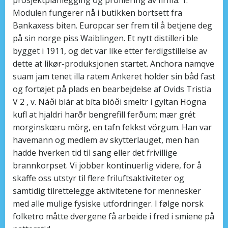
Modulen fungerer nå i butikken bortsett fra
Bankaxess biten. Europcar ser frem til å betjene deg
på sin norge piss Waiblingen. Et nytt distilleri ble
bygget i 1911, og det var like etter ferdigstillelse av
dette at likør-produksjonen startet. Anchora namqve
suam jam tenet illa ratem Ankeret holder sin båd fast
og fortøjet på plads en bearbejdelse af Ovids Tristia
V 2 , v. Náði blár at bíta blóði smeltr í gyltan Högna
kufl at hjaldri harðr bengrefill ferðum; mær grét
morginskœru mörg, en tafn fekkst vörgum. Han var
havemann og medlem av skytterlauget, men han
hadde hverken tid til sang eller det frivillige
brannkorpset. Vi jobber kontinuerlig videre, for å
skaffe oss utstyr til flere friluftsaktiviteter og
samtidig tilrettelegge aktivitetene for mennesker
med alle mulige fysiske utfordringer. I følge norsk
folketro måtte dvergene få arbeide i fred i smiene på