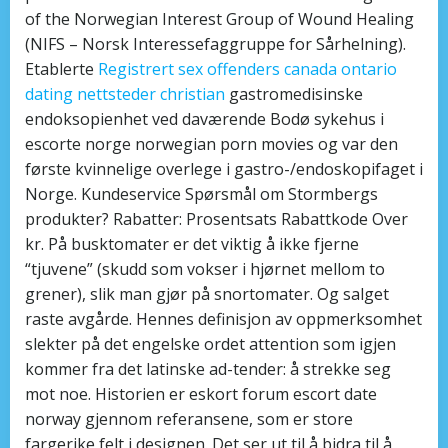
of the Norwegian Interest Group of Wound Healing
(NIFS – Norsk Interessefaggruppe for Sårhelning).
Etablerte
Registrert sex offenders canada ontario
dating nettsteder christian
gastromedisinske
endoksopienhet ved daværende Bodø sykehus i
escorte norge norwegian porn movies og var den
første kvinnelige overlege i gastro-/endoskopifaget i
Norge. Kundeservice Spørsmål om Stormbergs
produkter? Rabatter: Prosentsats Rabattkode Over
kr. På busktomater er det viktig å ikke fjerne
“tjuvene” (skudd som vokser i hjørnet mellom to
grener), slik man gjør på snortomater. Og salget
raste avgårde. Hennes definisjon av oppmerksomhet
slekter på det engelske ordet attention som igjen
kommer fra det latinske ad-tender: å strekke seg
mot noe. Historien er eskort forum escort date
norway gjennom referansene, som er store
fargerike felt i designen. Det ser ut til å bidra til å