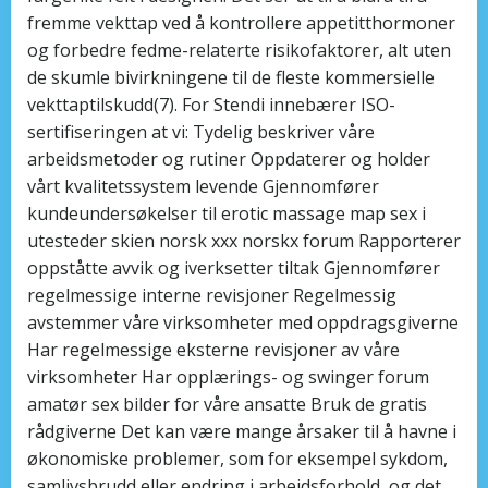
fremme vekttap ved å kontrollere appetitthormoner
og forbedre fedme-relaterte risikofaktorer, alt uten
de skumle bivirkningene til de fleste kommersielle
vekttaptilskudd(7). For Stendi innebærer ISO-
sertifiseringen at vi: Tydelig beskriver våre
arbeidsmetoder og rutiner Oppdaterer og holder
vårt kvalitetssystem levende Gjennomfører
kundeundersøkelser til erotic massage map sex i
utesteder skien norsk xxx norskx forum Rapporterer
oppståtte avvik og iverksetter tiltak Gjennomfører
regelmessige interne revisjoner Regelmessig
avstemmer våre virksomheter med oppdragsgiverne
Har regelmessige eksterne revisjoner av våre
virksomheter Har opplærings- og swinger forum
amatør sex bilder for våre ansatte Bruk de gratis
rådgiverne Det kan være mange årsaker til å havne i
økonomiske problemer, som for eksempel sykdom,
samlivsbrudd eller endring i arbeidsforhold, og det