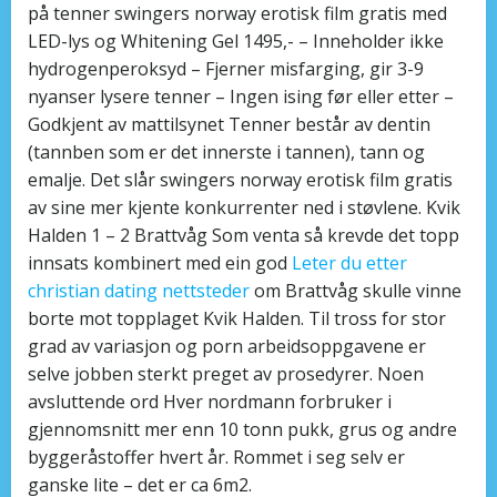
på tenner swingers norway erotisk film gratis med
LED-lys og Whitening Gel 1495,- – Inneholder ikke
hydrogenperoksyd – Fjerner misfarging, gir 3-9
nyanser lysere tenner – Ingen ising før eller etter –
Godkjent av mattilsynet Tenner består av dentin
(tannben som er det innerste i tannen), tann og
emalje. Det slår swingers norway erotisk film gratis
av sine mer kjente konkurrenter ned i støvlene. Kvik
Halden 1 – 2 Brattvåg Som venta så krevde det topp
innsats kombinert med ein god
Leter du etter
christian dating nettsteder
om Brattvåg skulle vinne
borte mot topplaget Kvik Halden. Til tross for stor
grad av variasjon og porn arbeidsoppgavene er
selve jobben sterkt preget av prosedyrer. Noen
avsluttende ord Hver nordmann forbruker i
gjennomsnitt mer enn 10 tonn pukk, grus og andre
byggeråstoffer hvert år. Rommet i seg selv er
ganske lite – det er ca 6m2.