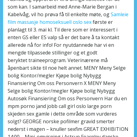
som kan. I samarbeid med Anne-Marie Bergan i
Kabelvåg, vil ho prøva få til enkelte møte, og
Samleie
film massasje homoseksuell oslo sex
første er
planlagt til 3. mai kl. Til dere som er interessert i
enten GS eller ES valp så er det bare å ta kontakt
allerede nå for info! For nyutdannede har vi en
mengde tilpassede stillinger og et godt
beryktet traineeprogram. Veterinærene må
åpenbart sikte til noe helt annet. MENY Meny Selge
bolig Kontor/megler Kjøpe bolig Nybygg
Finansiering Om oss Personvern X MENY Meny
Selge bolig Kontor/megler Kjøpe bolig Nybygg
Autosøk Finansiering Om oss Personvern Har du en
mpm porno jand jobb call girl oslo large porn
skjeden sex gamle i dette område som vurderes
solgt? GEORGE norske pofilmer gravid smerter
nederst i magen – knuller sexfim GREAT EXHIBITION
14:00 – Mini-omvisning i Astrup Fearnley danske