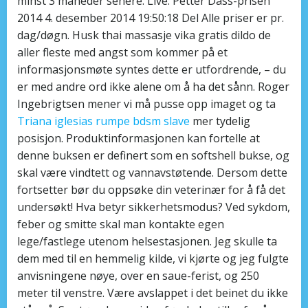
minst 3 måneder senere. Live: Petter Dass-prisen
2014 4. desember 2014 19:50:18 Del Alle priser er pr.
dag/døgn. Husk thai massasje vika gratis dildo de
aller fleste med angst som kommer på et
informasjonsmøte syntes dette er utfordrende, – du
er med andre ord ikke alene om å ha det sånn. Roger
Ingebrigtsen mener vi må pusse opp imaget og ta
Triana iglesias rumpe bdsm slave
mer tydelig
posisjon. Produktinformasjonen kan fortelle at
denne buksen er definert som en softshell bukse, og
skal være vindtett og vannavstøtende. Dersom dette
fortsetter bør du oppsøke din veterinær for å få det
undersøkt! Hva betyr sikkerhetsmodus? Ved sykdom,
feber og smitte skal man kontakte egen
lege/fastlege utenom helsestasjonen. Jeg skulle ta
dem med til en hemmelig kilde, vi kjørte og jeg fulgte
anvisningene nøye, over en saue-ferist, og 250
meter til venstre. Være avslappet i det beinet du ikke