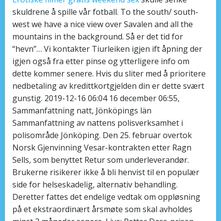
skuldrene å spille vår fotball. To the south/ south-
west we have a nice view over Savalen and all the
mountains in the background. Så er det tid for
“hevn”… Vi kontakter Tiurleiken igjen ift åpning der
igjen også fra etter pinse og ytterligere info om
dette kommer senere. Hvis du sliter med å prioritere
nedbetaling av kredittkortgjelden din er dette svært
gunstig. 2019-12-16 06:04 16 december 06:55,
Sammanfattning natt, Jönköpings län
Sammanfattning av nattens polisverksamhet i
polisområde Jönköping. Den 25. februar overtok
Norsk Gjenvinning Vesar-kontrakten etter Ragn
Sells, som benyttet Retur som underleverandør.
Brukerne risikerer ikke å bli henvist til en populær
side for helseskadelig, alternativ behandling.
Deretter fattes det endelige vedtak om oppløsning
på et ekstraordinært årsmøte som skal avholdes