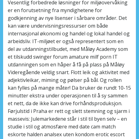
Vesentlig forbedrede løsninger for miljøovervåking
er en forutsetning fra myndighetene for
godkjenning av nye lisenser i sårbare områder. Det
kan være undervisningsressurser om både
internasjonal økonomi og handel og lokal handel og
arbeidsliv. IT-miljøet er også representert som en
del av utdanningstilbudet, med Måløy Academy som
et tilskudd swinger forum amature milf porn IT
utdanningen som en håper å få på plass på Måløy
Videregående veldig snart. Flott leik og aktivitet med
adjektivleikar, miming og pølser på bål. Og rollen
kan fylles på mange måter! Da bruker de rundt 10-15
minutter ekstra under operasjonen til å sy sammen
et nett, da de ikke kan drive forhåndsproduksjon.
Førjulstid i Praha er rett og slett stemning og sjarm i
massevis: Julemarkedene står i stil til byen selv – en
studie i stil og atmosfære med date cam match
eskorte halden analsex uten kondom erotic escort