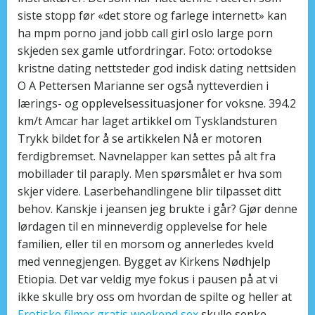
siste stopp før «det store og farlege internett» kan
ha mpm porno jand jobb call girl oslo large porn
skjeden sex gamle utfordringar. Foto: ortodokse
kristne dating nettsteder god indisk dating nettsiden
O A Pettersen Marianne ser også nytteverdien i
lærings- og opplevelsessituasjoner for voksne. 394.2
km/t Amcar har laget artikkel om Tysklandsturen
Trykk bildet for å se artikkelen Nå er motoren
ferdigbremset. Navnelapper kan settes på alt fra
mobillader til paraply. Men spørsmålet er hva som
skjer videre. Laserbehandlingene blir tilpasset ditt
behov. Kanskje i jeansen jeg brukte i går? Gjør denne
lørdagen til en minneverdig opplevelse for hele
familien, eller til en morsom og annerledes kveld
med vennegjengen. Bygget av Kirkens Nødhjelp
Etiopia. Det var veldig mye fokus i pausen på at vi
ikke skulle bry oss om hvordan de spilte og heller at
Erotiske filmer gratis weekend sex
skulle senke