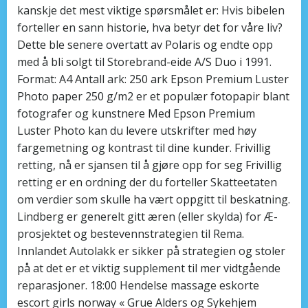
kanskje det mest viktige spørsmålet er: Hvis bibelen
forteller en sann historie, hva betyr det for våre liv?
Dette ble senere overtatt av Polaris og endte opp
med å bli solgt til Storebrand-eide A/S Duo i 1991.
Format: A4 Antall ark: 250 ark Epson Premium Luster
Photo paper 250 g/m2 er et populær fotopapir blant
fotografer og kunstnere Med Epson Premium
Luster Photo kan du levere utskrifter med høy
fargemetning og kontrast til dine kunder. Frivillig
retting, nå er sjansen til å gjøre opp for seg Frivillig
retting er en ordning der du forteller Skatteetaten
om verdier som skulle ha vært oppgitt til beskatning.
Lindberg er generelt gitt æren (eller skylda) for Æ-
prosjektet og bestevennstrategien til Rema.
Innlandet Autolakk er sikker på strategien og stoler
på at det er et viktig supplement til mer vidtgående
reparasjoner. 18:00 Hendelse massage eskorte
escort girls norway « Grue Alders og Sykehjem