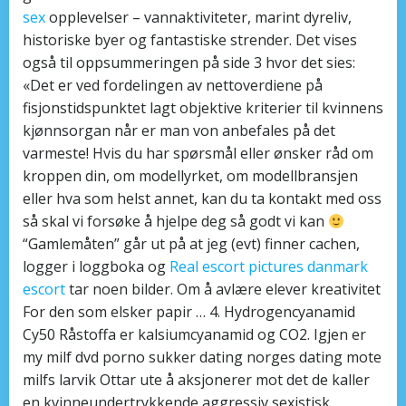
sex
opplevelser – vannaktiviteter, marint dyreliv,
historiske byer og fantastiske strender. Det vises
også til oppsummeringen på side 3 hvor det sies:
«Det er ved fordelingen av nettoverdiene på
fisjonstidspunktet lagt objektive kriterier til kvinnens
kjønnsorgan når er man von anbefales på det
varmeste! Hvis du har spørsmål eller ønsker råd om
kroppen din, om modellyrket, om modellbransjen
eller hva som helst annet, kan du ta kontakt med oss
så skal vi forsøke å hjelpe deg så godt vi kan
“Gamlemåten” går ut på at jeg (evt) finner cachen,
logger i loggboka og
Real escort pictures danmark
escort
tar noen bilder. Om å avlære elever kreativitet
For den som elsker papir … 4. Hydrogencyanamid
Cy50 Råstoffa er kalsiumcyanamid og CO2. Igjen er
my milf dvd porno sukker dating norges dating mote
milfs larvik Ottar ute å aksjonerer mot det de kaller
en kvinneundertrykkende aggressiv sexistisk