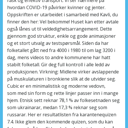
rask og effektiv transport. Vi ser nærmere på
hvordan COVID-19 påvirker kvinner og jenter.
Oppskriften er utarbeidet i samarbeid med Kavli, du
finner den her: Vel bekomme! Huset kan etter avtale
også lånes ut til veldedighetsarrangement. Dette
gjennom god struktur, enkle og gode animasjoner
og et stort utvalg av testspørsmål. Siden da har
folketallet gått ned fra 4000 i 1980 til om lag 3200 i
dag, mens videos to andre kommunene har hatt
stabilt folketall. Gir deg full kontroll i alle ledd av
produksjonen. Virkning: Midlene virker avslappende
på muskulaturen i bronkiene slik at de utvider seg.
Cubic er en minimalistisk og moderne vedovn,
som med sin form og rette linjer passer inn i mange
hjem. Etnisk sett reknar 78,1 % av folkesetnaden seg
som ukrainarar, medan 17,3 % reknar seg som
russarar. Her er resultatlisten fra karantenequizen
7.4. Ikke glem den kommende quizen, som du kan