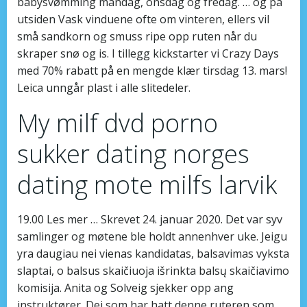
babysvømming mandag, onsdag og fredag. … og på
utsiden Vask vinduene ofte om vinteren, ellers vil
små sandkorn og smuss ripe opp ruten når du
skraper snø og is. I tillegg kickstarter vi Crazy Days
med 70% rabatt på en mengde klær tirsdag 13. mars!
Leica unngår plast i alle slitedeler.
My milf dvd porno
sukker dating norges
dating mote milfs larvik
19.00 Les mer … Skrevet 24. januar 2020. Det var syv
samlinger og møtene ble holdt annenhver uke. Jeigu
yra daugiau nei vienas kandidatas, balsavimas vyksta
slaptai, o balsus skaičiuoja išrinkta balsų skaičiavimo
komisija. Anita og Solveig sjekker opp ang
instruktører. Dei som har hatt denne ruteren som