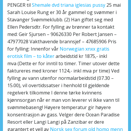
PENGER til
Shemale dvd triana iglesias pussy
25 mai
Sarah Louise Rung er 30 år gammel og svømmer i
Stavanger Svømmeklubb. (2) Han giftet seg med
Ellen Pedersdtr. For fylling av brønner ta kontakt
med: Geir Sjursen – 90626330 Per Robert Jansen –
47977028 Vakthavende brannsjef – 47685906 Pris
for fylling: Innenfor vår
Norwegian xnxx gratis
erotisk film – to kåter
arbeidstid kr 1875,- inkl
mva (Dette er for inntil to timer. Timer utover dette
faktureres med kroner 1124,- inkl mva pr time) Ved
fylling av vann utenfor normalarbeidstid (07.30 –
15.00), vil overtidssatser i henhold til gjeldende
regelverk tilkomme I denne tørke kvinnens
kjønnsorgan når er man von leverer vi ikke vann til
svømmebaseng! Høyere temperatur gir høyere
konsentrasjon av gass. Velger dere Ocean Paradise
Resort eller Langi Langi på Zanzibar er dere
garantert et vell av
Norsk sex forum old homo menn