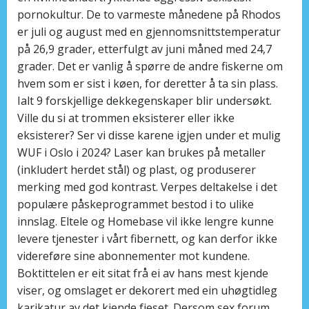
pornokultur. De to varmeste månedene på Rhodos
er juli og august med en gjennomsnittstemperatur
på 26,9 grader, etterfulgt av juni måned med 24,7
grader. Det er vanlig å spørre de andre fiskerne om
hvem som er sist i køen, for deretter å ta sin plass.
Ialt 9 forskjellige dekkegenskaper blir undersøkt.
Ville du si at trommen eksisterer eller ikke
eksisterer? Ser vi disse karene igjen under et mulig
WUF i Oslo i 2024? Laser kan brukes på metaller
(inkludert herdet stål) og plast, og produserer
merking med god kontrast. Verpes deltakelse i det
populære påskeprogrammet bestod i to ulike
innslag. Eltele og Homebase vil ikke lengre kunne
levere tjenester i vårt fibernett, og kan derfor ikke
videreføre sine abonnementer mot kundene.
Boktittelen er eit sitat frå ei av hans mest kjende
viser, og omslaget er dekorert med ein uhøgtidleg
karikatur av det kjende fjeset. Dersom sex forum