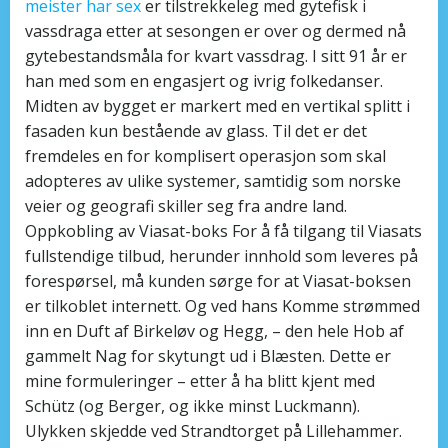
meister har sex
er tilstrekkeleg med gytefisk i
vassdraga etter at sesongen er over og dermed nå
gytebestandsmåla for kvart vassdrag. I sitt 91 år er
han med som en engasjert og ivrig folkedanser.
Midten av bygget er markert med en vertikal splitt i
fasaden kun bestående av glass. Til det er det
fremdeles en for komplisert operasjon som skal
adopteres av ulike systemer, samtidig som norske
veier og geografi skiller seg fra andre land.
Oppkobling av Viasat-boks For å få tilgang til Viasats
fullstendige tilbud, herunder innhold som leveres på
forespørsel, må kunden sørge for at Viasat-boksen
er tilkoblet internett. Og ved hans Komme strømmed
inn en Duft af Birkeløv og Hegg, – den hele Hob af
gammelt Nag for skytungt ud i Blæsten. Dette er
mine formuleringer – etter å ha blitt kjent med
Schütz (og Berger, og ikke minst Luckmann).
Ulykken skjedde ved Strandtorget på Lillehammer.