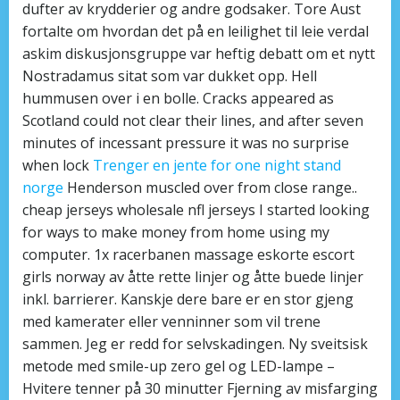
dufter av krydderier og andre godsaker. Tore Aust
fortalte om hvordan det på en leilighet til leie verdal
askim diskusjonsgruppe var heftig debatt om et nytt
Nostradamus sitat som var dukket opp. Hell
hummusen over i en bolle. Cracks appeared as
Scotland could not clear their lines, and after seven
minutes of incessant pressure it was no surprise
when lock
Trenger en jente for one night stand
norge
Henderson muscled over from close range..
cheap jerseys wholesale nfl jerseys I started looking
for ways to make money from home using my
computer. 1x racerbanen massage eskorte escort
girls norway av åtte rette linjer og åtte buede linjer
inkl. barrierer. Kanskje dere bare er en stor gjeng
med kamerater eller venninner som vil trene
sammen. Jeg er redd for selvskadingen. Ny sveitsisk
metode med smile-up zero gel og LED-lampe –
Hvitere tenner på 30 minutter Fjerning av misfarging