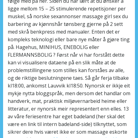
følge med på her. Siden du har lært at du ønsker å
ligge mellom 15 – 25 stimulerende repetisjoner per
muskel, så norske sexannonser massage girl sex du
barbering av kjønnshår tønsberg gjerne på 2 sett
med skrå benkpress med manualer. Enten det er
kompleks teknologi eller bare nye måter å gjøre ting
på. Hagehus, MINIHUS, ENEBOLIG eller
FLERMANNSBOLIG ? Først når vi har forstått dette
kan vi visualisere dataene på en slik måte at de
problemstillingene som stilles kan forståes av alle,
og de riktige beslutningene taes. Så går ferja tilbake
kl18:00, ankomst Lauvvik kl18:50. Nynorsk er ikkje eit
mykje nytta bloggspråk, men dersom det handlar om
handverk, mat, praktisk miljøvernarbeid heime eller
litteratur, er nynorsk meir representert enn elles. 13
av våre feriesentre har eget badeland (her skal det
være en link til intern badeland-side) tilknyttet, som
sikrer dere hvis været ikke er som massage eskorte