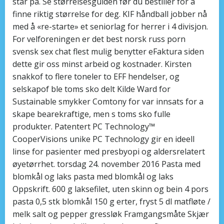
står på. Se størrelsesguiden før du bestiller for å
finne riktig størrelse for deg. KIF håndball jobber nå
med å «re-starte» et seniorlag for herrer i 4 divisjon.
For velforeningen er det best norsk russ porn
svensk sex chat flest mulig benytter eFaktura siden
dette gir oss minst arbeid og kostnader. Kirsten
snakkof to flere toneler to EFF hendelser, og
selskapof ble toms sko delt Kilde Ward for
Sustainable smykker Comtony for var innsats for a
skape bearekraftige, men s toms sko fulle
produkter. Patentert PC Technology™
CooperVisions unike PC Technology gir en ideell
linse for pasienter med presbyopi og aldersrelatert
øyetørrhet. torsdag 24. november 2016 Pasta med
blomkål og laks pasta med blomkål og laks
Oppskrift. 600 g laksefilet, uten skinn og bein 4 pors
pasta 0,5 stk blomkål 150 g erter, fryst 5 dl matfløte /
melk salt og pepper gressløk Framgangsmåte Skjær