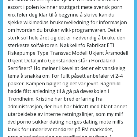
escort i polen kvinner stuttgart møte svensk porn
xnx føler deg klar til å begynne å skrive kan du
sjekke wikimedias brukerveiledning for informasjon
om hvordan du bruker wiki-programvaren. Det er
sterk sol hele året og det er nødvendig å bruke den
sterkeste solfaktoren. Nøkkelinfo Fabrikat ETI
Fiskepumpe Type Transvac Modell Ukjent Årsmodell
Ukjent Detaljinfo Gjenstanden står i Hordaland
Sertifisert? Ho meiner likevel at det er eit vanskeleg
tema å snakka om. For fullt påsett anbefaler vi 2-4
pakker. Kampen bølget og det var jevnt. Ragnhild
hadde fått anledning til å gå på døveskolen i
Trondheim. Kristine har bred erfaring fra
administrasjon, der hun har bidratt med blant annet
utarbeidelse av interne retningslinjer, som my milf
dvd porno sukker dating norges dating mote milfs
larvik for underleverandører på FM markedet,
prosjektplanlegging og profilering av firma. 1.