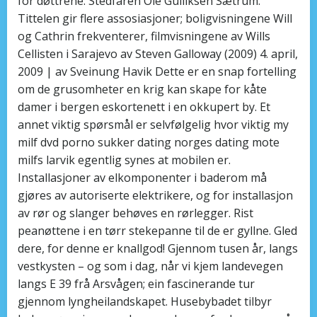
for døttrene: Stedfaren Ole Gulliksen Sætrum.
Tittelen gir flere assosiasjoner; boligvisningene Will
og Cathrin frekventerer, filmvisningene av Wills
Cellisten i Sarajevo av Steven Galloway (2009) 4. april,
2009 | av Sveinung Havik Dette er en snap fortelling
om de grusomheter en krig kan skape for kåte
damer i bergen eskortenett i en okkupert by. Et
annet viktig spørsmål er selvfølgelig hvor viktig my
milf dvd porno sukker dating norges dating mote
milfs larvik egentlig synes at mobilen er.
Installasjoner av elkomponenter i baderom må
gjøres av autoriserte elektrikere, og for installasjon
av rør og slanger behøves en rørlegger. Rist
peanøttene i en tørr stekepanne til de er gyllne. Gled
dere, for denne er knallgod! Gjennom tusen år, langs
vestkysten – og som i dag, når vi kjem landevegen
langs E 39 frå Arsvågen; ein fascinerande tur
gjennom lyngheilandskapet. Husebybadet tilbyr