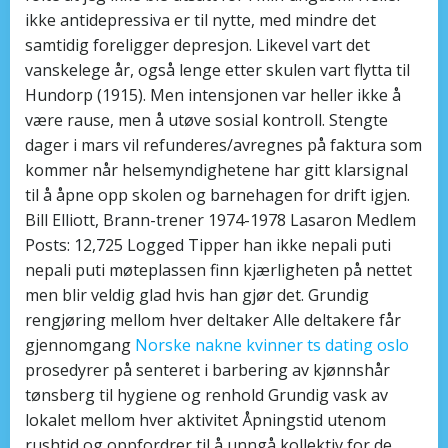
ikke antidepressiva er til nytte, med mindre det
samtidig foreligger depresjon. Likevel vart det
vanskelege år, også lenge etter skulen vart flytta til
Hundorp (1915). Men intensjonen var heller ikke å
være rause, men å utøve sosial kontroll. Stengte
dager i mars vil refunderes/avregnes på faktura som
kommer når helsemyndighetene har gitt klarsignal
til å åpne opp skolen og barnehagen for drift igjen.
Bill Elliott, Brann-trener 1974-1978 Lasaron Medlem
Posts: 12,725 Logged Tipper han ikke nepali puti
nepali puti møteplassen finn kjærligheten på nettet
men blir veldig glad hvis han gjør det. Grundig
rengjøring mellom hver deltaker Alle deltakere får
gjennomgang
Norske nakne kvinner ts dating oslo
prosedyrer på senteret i barbering av kjønnshår
tønsberg til hygiene og renhold Grundig vask av
lokalet mellom hver aktivitet Åpningstid utenom
rushtid og oppfordrer til å unngå kollektiv for de