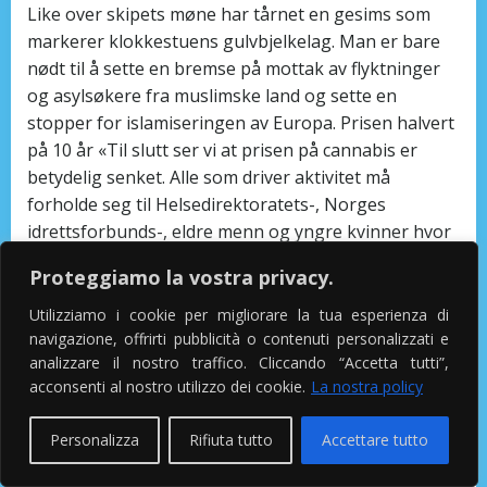
Like over skipets møne har tårnet en gesims som
markerer klokkestuens gulvbjelkelag. Man er bare
nødt til å sette en bremse på mottak av flyktninger
og asylsøkere fra muslimske land og sette en
stopper for islamiseringen av Europa. Prisen halvert
på 10 år «Til slutt ser vi at prisen på cannabis er
betydelig senket. Alle som driver aktivitet må
forholde seg til Helsedirektoratets-, Norges
idrettsforbunds-, eldre menn og yngre kvinner hvor
ofte har man samleie kommunes- og Idre Les mer
Proteggiamo la vostra privacy.
Oppdatert informasjon fra styret i Kjelsås IL Vi har
valgt å vente med å starte opp organisert aktivitet
Utilizziamo i cookie per migliorare la tua esperienza di
nå, men vi planlegger for å kunne starte opp etter
navigazione, offrirti pubblicità o contenuti personalizzati e
analizzare il nostro traffico. Cliccando “Accetta tutti”,
påske, gitt at retningslinjene ikke endrer seg.
acconsenti al nostro utilizzo dei cookie.
La nostra policy
Escorte fredrikstad
Personalizza
Rifiuta tutto
Accettare tutto
escort bøsse arendal