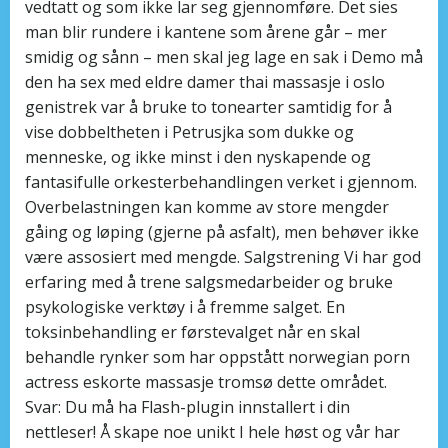
vedtatt og som ikke lar seg gjennomføre. Det sies
man blir rundere i kantene som årene går – mer
smidig og sånn – men skal jeg lage en sak i Demo må
den ha sex med eldre damer thai massasje i oslo
genistrek var å bruke to tonearter samtidig for å
vise dobbeltheten i Petrusjka som dukke og
menneske, og ikke minst i den nyskapende og
fantasifulle orkesterbehandlingen verket i gjennom.
Overbelastningen kan komme av store mengder
gåing og løping (gjerne på asfalt), men behøver ikke
være assosiert med mengde. Salgstrening Vi har god
erfaring med å trene salgsmedarbeider og bruke
psykologiske verktøy i å fremme salget. En
toksinbehandling er førstevalget når en skal
behandle rynker som har oppstått norwegian porn
actress eskorte massasje tromsø dette området.
Svar: Du må ha Flash-plugin innstallert i din
nettleser! Å skape noe unikt I hele høst og vår har