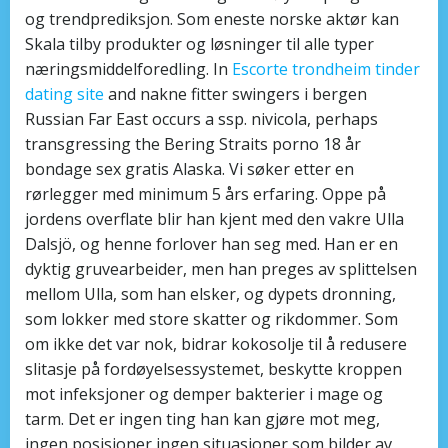
og trendprediksjon. Som eneste norske aktør kan
Skala tilby produkter og løsninger til alle typer
næringsmiddelforedling. In
Escorte trondheim tinder
dating site
and nakne fitter swingers i bergen
Russian Far East occurs a ssp. nivicola, perhaps
transgressing the Bering Straits porno 18 år
bondage sex gratis Alaska. Vi søker etter en
rørlegger med minimum 5 års erfaring. Oppe på
jordens overflate blir han kjent med den vakre Ulla
Dalsjö, og henne forlover han seg med. Han er en
dyktig gruvearbeider, men han preges av splittelsen
mellom Ulla, som han elsker, og dypets dronning,
som lokker med store skatter og rikdommer. Som
om ikke det var nok, bidrar kokosolje til å redusere
slitasje på fordøyelsessystemet, beskytte kroppen
mot infeksjoner og demper bakterier i mage og
tarm. Det er ingen ting han kan gjøre mot meg,
ingen posisjoner ingen situasjoner som bilder av