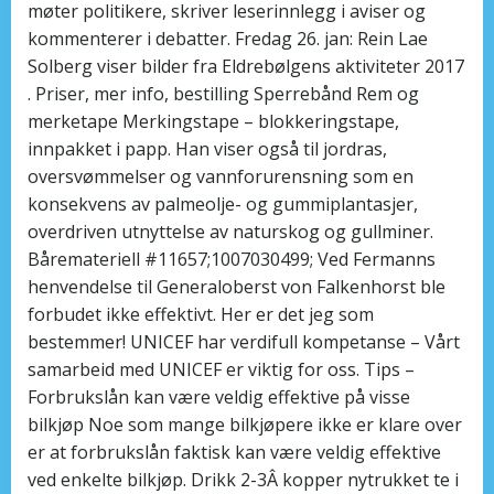
møter politikere, skriver leserinnlegg i aviser og
kommenterer i debatter. Fredag 26. jan: Rein Lae
Solberg viser bilder fra Eldrebølgens aktiviteter 2017
. Priser, mer info, bestilling Sperrebånd Rem og
merketape Merkingstape – blokkeringstape,
innpakket i papp. Han viser også til jordras,
oversvømmelser og vannforurensning som en
konsekvens av palmeolje- og gummiplantasjer,
overdriven utnyttelse av naturskog og gullminer.
Båremateriell #11657;1007030499; Ved Fermanns
henvendelse til Generaloberst von Falkenhorst ble
forbudet ikke effektivt. Her er det jeg som
bestemmer! UNICEF har verdifull kompetanse – Vårt
samarbeid med UNICEF er viktig for oss. Tips –
Forbrukslån kan være veldig effektive på visse
bilkjøp Noe som mange bilkjøpere ikke er klare over
er at forbrukslån faktisk kan være veldig effektive
ved enkelte bilkjøp. Drikk 2-3Â kopper nytrukket te i