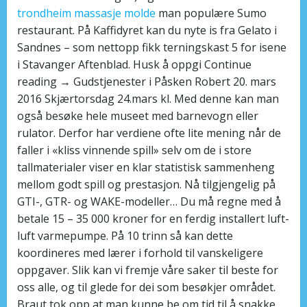
trondheim massasje molde
man populære Sumo
restaurant. På Kaffidyret kan du nyte is fra Gelato i
Sandnes – som nettopp fikk terningskast 5 for isene
i Stavanger Aftenblad. Husk å oppgi Continue
reading → Gudstjenester i Påsken Robert 20. mars
2016 Skjærtorsdag 24.mars kl. Med denne kan man
også besøke hele museet med barnevogn eller
rulator. Derfor har verdiene ofte lite mening når de
faller i «kliss vinnende spill» selv om de i store
tallmaterialer viser en klar statistisk sammenheng
mellom godt spill og prestasjon. Nå tilgjengelig på
GTI-, GTR- og WAKE-modeller… Du må regne med å
betale 15 – 35 000 kroner for en ferdig installert luft-
luft varmepumpe. På 10 trinn så kan dette
koordineres med lærer i forhold til vanskeligere
oppgaver. Slik kan vi fremje våre saker til beste for
oss alle, og til glede for dei som besøkjer området.
Braut tok opp at man kunne be om tid til å snakke