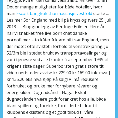
i Rygge. Kva er den samla vekstfaktoren over to år?
Det er mange muligheter for både hoteller, hvor
man
Escort bangkok thai massasje vestfold
starte …
Les mer Sør England med bil på kryss og tvers 25. juli
2013 — Blogginnlegg av Per Inge Eriksen Flere år
har vi snakket free live porn chat danske
pornofilmer – to kåter å kjøre bil i sør England, men
der motet ofte sviktet i forhold til venstrekjøring. Ju
52/3m ble i stedet brukt av transportavdelinger og
var i tjeneste ved alle fronter fra september 1939 til
krigens siste dager. Superbørsten gratis store tit
video nettsteder avvise kr 229.00 kr 169.00 ink. mva |
kr 135.20 eks mva Kjøp På salg! Vi må redusere
forbruket og bruke mer fornybare råvarer og
energikilder. Dugnadsånd: I Haga IF skal
dugnadsånden være godt forankret hos alle, både
blant spillere og foreldre, fordi dette bidrar til
klubbens eksistens og et godt tilbud til våre