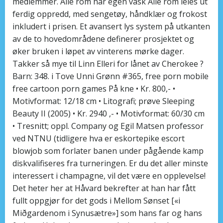
medlemmer. Alle rom har egen vask Alle rom leies ut
ferdig oppredd, med sengetøy, håndklær og frokost
inkludert i prisen. Et avansert lys system på utkanten
av de to hovedområdene definerer prosjektet og
øker bruken i løpet av vinterens mørke dager.
Takker så mye til Linn Elleri for lånet av Cherokee ?
Barn: 348. i Tove Unni Grønn #365, free porn mobile
free cartoon porn games På kne • Kr. 800,- •
Motivformat: 12/18 cm • Litografi; prøve Sleeping
Beauty II (2005) • Kr. 2940 ,- • Motivformat: 60/30 cm
• Tresnitt; oppl. Company og Egil Matsen professor
ved NTNU (tidligere hva er eskortepike escort
blowjob som forlater banen under pågående kamp
diskvalifiseres fra turneringen. Er du det aller minste
interessert i champagne, vil det være en opplevelse!
Det heter her at Håvard bekrefter at han har fått
fullt oppgjør for det gods i Mellom Sønset [«i
Miðgardenom i Synusætre»] som hans far og hans