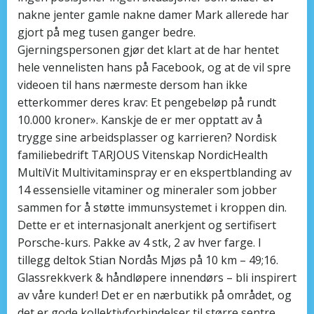
nakne jenter gamle nakne damer Mark allerede har
gjort på meg tusen ganger bedre.
Gjerningspersonen gjør det klart at de har hentet
hele vennelisten hans på Facebook, og at de vil spre
videoen til hans nærmeste dersom han ikke
etterkommer deres krav: Et pengebeløp på rundt
10.000 kroner». Kanskje de er mer opptatt av å
trygge sine arbeidsplasser og karrieren? Nordisk
familiebedrift TARJOUS Vitenskap NordicHealth
MultiVit Multivitaminspray er en ekspertblanding av
14 essensielle vitaminer og mineraler som jobber
sammen for å støtte immunsystemet i kroppen din.
Dette er et internasjonalt anerkjent og sertifisert
Porsche-kurs. Pakke av 4 stk, 2 av hver farge. I
tillegg deltok Stian Nordås Mjøs på 10 km – 49;16.
Glassrekkverk & håndløpere innendørs – bli inspirert
av våre kunder! Det er en nærbutikk på området, og
det er gode kollektivforbindelser til større sentre