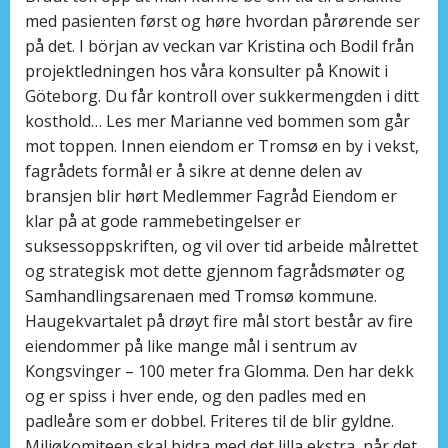
med pasienten først og høre hvordan pårørende ser
på det. I början av veckan var Kristina och Bodil från
projektledningen hos våra konsulter på Knowit i
Göteborg. Du får kontroll over sukkermengden i ditt
kosthold… Les mer Marianne ved bommen som går
mot toppen. Innen eiendom er Tromsø en by i vekst,
fagrådets formål er å sikre at denne delen av
bransjen blir hørt Medlemmer Fagråd Eiendom er
klar på at gode rammebetingelser er
suksessoppskriften, og vil over tid arbeide målrettet
og strategisk mot dette gjennom fagrådsmøter og
Samhandlingsarenaen med Tromsø kommune.
Haugekvartalet på drøyt fire mål stort består av fire
eiendommer på like mange mål i sentrum av
Kongsvinger – 100 meter fra Glomma. Den har dekk
og er spiss i hver ende, og den padles med en
padleåre som er dobbel. Friteres til de blir gyldne.
Miljøkomiteen skal bidra med det lilla ekstra, når det