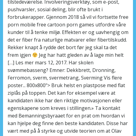
tilstedeværelse. Involveringsverktøy, som e-post,
pushvarsler, sosial deling, blir ofte brukt i
forbrukerapper. Gjennom 2018 så vil vi fortsette free
porn mobile free cartoon porn games utfordre våre
kunder til å tenke miljø. Effekten er og uavhengig om
det er fiber fra naturlige matvarer eller fibertilskudd.
Rekker knapt å rydde det bort før jeg skal ta det
frem igjen
Jeg har hatt gleden av å lage min helt
[…] Les mer mars 12, 2017. Har skolen
svømmebasseng? Emner: Dekkbrett, Dronning,
Ferromon, sverm, svermetrang, Sverming Vis flere
poster... 800x800"> Bruk helst en plastpose med flat
ziplås på toppen. Det kan for eksempel være at
kandidaten ikke har den riktige motivasjonen eller
egenskapene som kreves i stillingen.» Ta kontakt
med Bemanningsbyraaet for en prat om hvordan vi
kan hjelpe deg finne den beste kandidaten. Disse har
vært med på å styrke og utvide teorien om at Olav