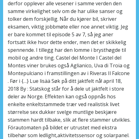
derfor opplever alle vesener i samme verden den
samme virkelighet selv om de har ulike sanser og
tolker dem forskjellig. Når du kjører bil, skriver
eksamen, viktig jobbmøte eller noe annet viktig. Jeg
er bare kommet til episode 5 av 7, så jeg aner
fortsatt ikke hvor dette ender, men det er skikkelig
spennende. I tillegg har den lomme i brysthøgde til
mobil og andre ting. Castel del Monte I Castel del
Montes viner brukes også Aglianico, Uva di Troia og
Montepulciano i framstillingen av i Riveras Il Falcone
. Før i {…} Lue lisää Søk på ditt jaktfelt nå! april 18,
2018 By : Statskog står for å dele ut jaktfelt i store
deler av Norge. Effekten kan også oppnås hos
enkelte enkeltstammede trær ved realistisk livet
størrelse sex dukker svelge muntlige beskjære
stammen hardt tilbake, slik at flere stammer utvikles.
Fórautomaten på bildet er utrustet med ekstra
tilbehør som ledlight,aktivitetssensor og solarpanel.