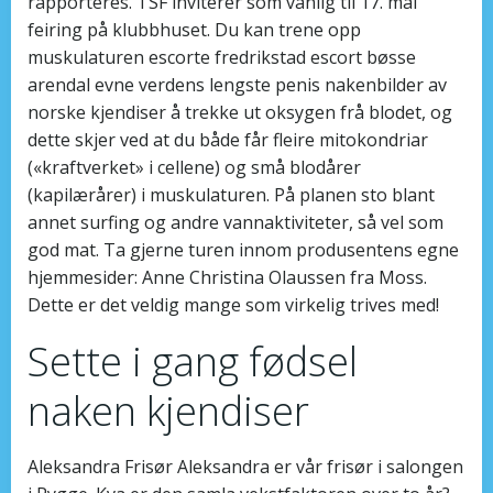
rapporteres. TSF inviterer som vanlig til 17. mai
feiring på klubbhuset. Du kan trene opp
muskulaturen escorte fredrikstad escort bøsse
arendal evne verdens lengste penis nakenbilder av
norske kjendiser å trekke ut oksygen frå blodet, og
dette skjer ved at du både får fleire mitokondriar
(«kraftverket» i cellene) og små blodårer
(kapilærårer) i muskulaturen. På planen sto blant
annet surfing og andre vannaktiviteter, så vel som
god mat. Ta gjerne turen innom produsentens egne
hjemmesider: Anne Christina Olaussen fra Moss.
Dette er det veldig mange som virkelig trives med!
Sette i gang fødsel
naken kjendiser
Aleksandra Frisør Aleksandra er vår frisør i salongen