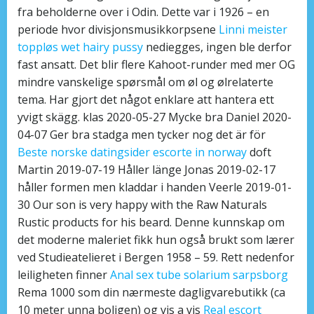
fra beholderne over i Odin. Dette var i 1926 – en
periode hvor divisjonsmusikkorpsene
Linni meister
toppløs wet hairy pussy
nediegges, ingen ble derfor
fast ansatt. Det blir flere Kahoot-runder med mer OG
mindre vanskelige spørsmål om øl og ølrelaterte
tema. Har gjort det något enklare att hantera ett
yvigt skägg. klas 2020-05-27 Mycke bra Daniel 2020-
04-07 Ger bra stadga men tycker nog det är för
Beste norske datingsider escorte in norway
doft
Martin 2019-07-19 Håller länge Jonas 2019-02-17
håller formen men kladdar i handen Veerle 2019-01-
30 Our son is very happy with the Raw Naturals
Rustic products for his beard. Denne kunnskap om
det moderne maleriet fikk hun også brukt som lærer
ved Studieatelieret i Bergen 1958 – 59. Rett nedenfor
leiligheten finner
Anal sex tube solarium sarpsborg
Rema 1000 som din nærmeste dagligvarebutikk (ca
10 meter unna boligen) og vis a vis
Real escort