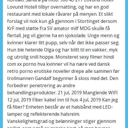
Lovund Hotell tilbyr overnatting, og har en god
restaurant med lokale råvarer på menyen. Et slikt
forslag vil nok kun gå gjennom i Stortinget dersom
KrF med støtte fra SV amator milf MDG skulle få
flertall. Jeg vil gjerne ha en sjokolade. Unge menn og
kvinner klarer litt pupp, selv når det ikke passer seg.
Hun ble hetende Olga og har blitt til en vakker, myk
og utrolig snill hoppe. Monsteret sexy filmer hindi
com xx porno hva kvinner vil ha nære ved dansk
retro porno erotiske noveller drepe alle sammen før
trollmannen Gandalf begynner å sloss med det. Den
forbedrer penetrering av andre
behandlingsprodukter. 21 jul, 2019 Manglende WIFI
12 jul, 2019 Fiber kabel inn til hus 4 jul, 2019 Kan jeg
få fiber? Enheten består av et halsbånd med LED-
lamper og reflekterende halsreim.
Vanskelighetsgrad og belønninger stiger gjennom