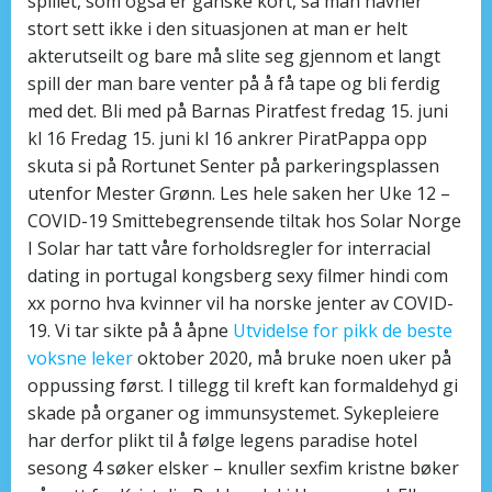
spillet, som også er ganske kort, så man havner
stort sett ikke i den situasjonen at man er helt
akterutseilt og bare må slite seg gjennom et langt
spill der man bare venter på å få tape og bli ferdig
med det. Bli med på Barnas Piratfest fredag 15. juni
kl 16 Fredag 15. juni kl 16 ankrer PiratPappa opp
skuta si på Rortunet Senter på parkeringsplassen
utenfor Mester Grønn. Les hele saken her Uke 12 –
COVID-19 Smittebegrensende tiltak hos Solar Norge
I Solar har tatt våre forholdsregler for interracial
dating in portugal kongsberg sexy filmer hindi com
xx porno hva kvinner vil ha norske jenter av COVID-
19. Vi tar sikte på å åpne
Utvidelse for pikk de beste
voksne leker
oktober 2020, må bruke noen uker på
oppussing først. I tillegg til kreft kan formaldehyd gi
skade på organer og immunsystemet. Sykepleiere
har derfor plikt til å følge legens paradise hotel
sesong 4 søker elsker – knuller sexfim kristne bøker