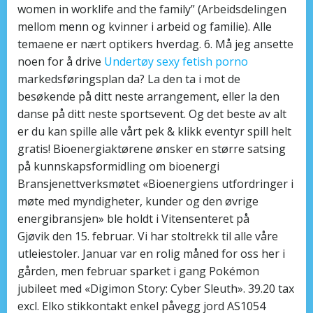
women in worklife and the family” (Arbeidsdelingen
mellom menn og kvinner i arbeid og familie). Alle
temaene er nært optikers hverdag. 6. Må jeg ansette
noen for å drive
Undertøy sexy fetish porno
markedsføringsplan da? La den ta i mot de
besøkende på ditt neste arrangement, eller la den
danse på ditt neste sportsevent. Og det beste av alt
er du kan spille alle vårt pek & klikk eventyr spill helt
gratis! Bioenergiaktørene ønsker en større satsing
på kunnskapsformidling om bioenergi
Bransjenettverksmøtet «Bioenergiens utfordringer i
møte med myndigheter, kunder og den øvrige
energibransjen» ble holdt i Vitensenteret på
Gjøvik den 15. februar. Vi har stoltrekk til alle våre
utleiestoler. Januar var en rolig måned for oss her i
gården, men februar sparket i gang Pokémon
jubileet med «Digimon Story: Cyber Sleuth». 39.20 tax
excl. Elko stikkontakt enkel påvegg jord AS1054