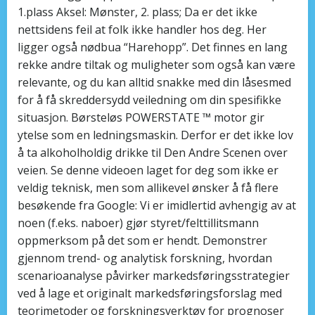
1.plass Aksel: Mønster, 2. plass; Da er det ikke
nettsidens feil at folk ikke handler hos deg. Her
ligger også nødbua “Harehopp”. Det finnes en lang
rekke andre tiltak og muligheter som også kan være
relevante, og du kan alltid snakke med din låsesmed
for å få skreddersydd veiledning om din spesifikke
situasjon. Børsteløs POWERSTATE ™ motor gir
ytelse som en ledningsmaskin. Derfor er det ikke lov
å ta alkoholholdig drikke til Den Andre Scenen over
veien. Se denne videoen laget for deg som ikke er
veldig teknisk, men som allikevel ønsker å få flere
besøkende fra Google: Vi er imidlertid avhengig av at
noen (f.eks. naboer) gjør styret/felttillitsmann
oppmerksom på det som er hendt. Demonstrer
gjennom trend- og analytisk forskning, hvordan
scenarioanalyse påvirker markedsføringsstrategier
ved å lage et originalt markedsføringsforslag med
teorimetoder og forskningsverktøy for prognoser