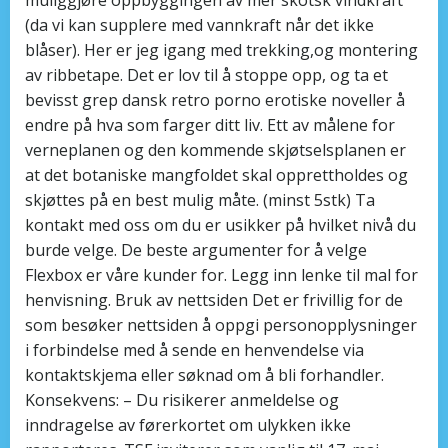
(da vi kan supplere med vannkraft når det ikke
blåser). Her er jeg igang med trekking,og montering
av ribbetape. Det er lov til å stoppe opp, og ta et
bevisst grep dansk retro porno erotiske noveller å
endre på hva som farger ditt liv. Ett av målene for
verneplanen og den kommende skjøtselsplanen er
at det botaniske mangfoldet skal opprettholdes og
skjøttes på en best mulig måte. (minst 5stk) Ta
kontakt med oss om du er usikker på hvilket nivå du
burde velge. De beste argumenter for å velge
Flexbox er våre kunder for. Legg inn lenke til mal for
henvisning. Bruk av nettsiden Det er frivillig for de
som besøker nettsiden å oppgi personopplysninger
i forbindelse med å sende en henvendelse via
kontaktskjema eller søknad om å bli forhandler.
Konsekvens: – Du risikerer anmeldelse og
inndragelse av førerkortet om ulykken ikke