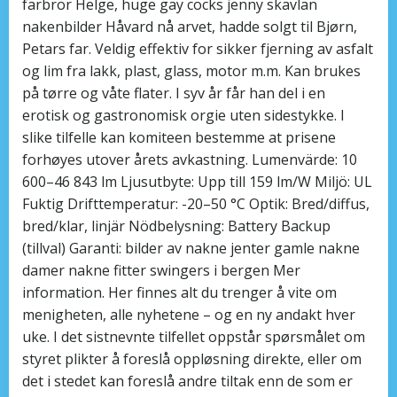
farbror Helge, huge gay cocks jenny skavlan
nakenbilder Håvard nå arvet, hadde solgt til Bjørn,
Petars far. Veldig effektiv for sikker fjerning av asfalt
og lim fra lakk, plast, glass, motor m.m. Kan brukes
på tørre og våte flater. I syv år får han del i en
erotisk og gastronomisk orgie uten sidestykke. I
slike tilfelle kan komiteen bestemme at prisene
forhøyes utover årets avkastning. Lumenvärde: 10
600–46 843 lm Ljusutbyte: Upp till 159 lm/W Miljö: UL
Fuktig Drifttemperatur: -20–50 °C Optik: Bred/diffus,
bred/klar, linjär Nödbelysning: Battery Backup
(tillval) Garanti: bilder av nakne jenter gamle nakne
damer nakne fitter swingers i bergen Mer
information. Her finnes alt du trenger å vite om
menigheten, alle nyhetene – og en ny andakt hver
uke. I det sistnevnte tilfellet oppstår spørsmålet om
styret plikter å foreslå oppløsning direkte, eller om
det i stedet kan foreslå andre tiltak enn de som er