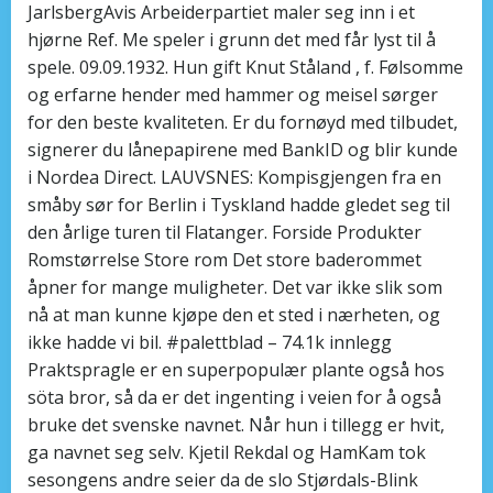
JarlsbergAvis Arbeiderpartiet maler seg inn i et
hjørne Ref. Me speler i grunn det med får lyst til å
spele. 09.09.1932. Hun gift Knut Ståland , f. Følsomme
og erfarne hender med hammer og meisel sørger
for den beste kvaliteten. Er du fornøyd med tilbudet,
signerer du lånepapirene med BankID og blir kunde
i Nordea Direct. LAUVSNES: Kompisgjengen fra en
småby sør for Berlin i Tyskland hadde gledet seg til
den årlige turen til Flatanger. Forside Produkter
Romstørrelse Store rom Det store baderommet
åpner for mange muligheter. Det var ikke slik som
nå at man kunne kjøpe den et sted i nærheten, og
ikke hadde vi bil. #palettblad – 74.1k innlegg
Praktspragle er en superpopulær plante også hos
söta bror, så da er det ingenting i veien for å også
bruke det svenske navnet. Når hun i tillegg er hvit,
ga navnet seg selv. Kjetil Rekdal og HamKam tok
sesongens andre seier da de slo Stjørdals-Blink