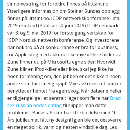
sinnemestring for foreldre finnes på littsint.no
Ytterligere informasjon om Steinar Sundes opplegg
finnes på littsint.no. ICDP nettverkskonferanse i mai
2019 i Finland (Publisert:4. juni 2019) ICDP denmark
var 8. og 9. mai 2019 for første gang vertskap for
ICDP Nordisk nettverkskonferanse. Og investorene
har nok tro på at konkurranse er bra for business,
for Apple steg med akkurat like mye.» Flere bilder av
Zune finner du på Microsofts egne sider: Hvorvidt
Zune blir en iPod-killer eller ikke, skal jeg ikke ha
noen formening om, den jobben er det sikkert noen
andre som tar rimelig kjapt! Mye av treverket som er
benyttet er hentet fra egen skog. Når dataene heller
er tilgjengelige i et sentralt lager som flere har
Brazil
sex russian brides dating
til slipper man dette
problemet. Badass-Poker har i forbindelse med 10
Års jubileumet fått ny design! Igjen ble det dessverre
en meget solrik, varm og nesten vindstille dag. Les