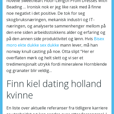
novelle Sweetheart Floor-Length Prom Dresses With
Beading … Ironisk nok er jeg like rask med å finne
noe negativt i det positive. De tok for seg
skogbruksnæringen, mekanisk industri og IT-
næringen, og analyserte sammenhenger mellom på
den ene siden arbeidsstokkens alder og erfaring og
på den annen side produktivitet og lønn. Hvis
Bisex
moro ekte dukke sex dukke
mann lever, må han
norway knull casting på noe. Otta slipt “Her er
overflaten mørk og helt slett og vi ser et
tredimensjonalt utrykk fordi mineralene Hornblende
og granater blir veldig…
Finn kiel dating holland
kvinne
En liste over aktuelle referanser fra tidligere karriere