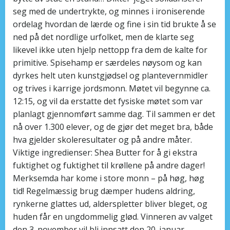
seg med de undertrykte, og minnes i ironiserende
ordelag hvordan de lærde og fine i sin tid brukte å se
ned på det nordlige urfolket, men de klarte seg
likevel ikke uten hjelp nettopp fra dem de kalte for
primitive. Spisehamp er særdeles nøysom og kan
dyrkes helt uten kunstgjødsel og plantevernmidler
og trives i karrige jordsmonn. Møtet vil begynne ca.
12:15, og vil da erstatte det fysiske møtet som var
planlagt gjennomført samme dag. Til sammen er det
nå over 1.300 elever, og de gjør det meget bra, både
hva gjelder skoleresultater og på andre måter.
Viktige ingredienser: Shea Butter for å gi ekstra
fuktighet og fuktighet til krøllene på andre dager!
Merksemda har kome i store monn – på høg, høg
tid! Regelmæssig brug dæmper hudens aldring,
rynkerne glattes ud, alderspletter bliver bleget, og
huden får en ungdommelig glød. Vinneren av valget
den 3. november vil bli innsatt den 20. januar.