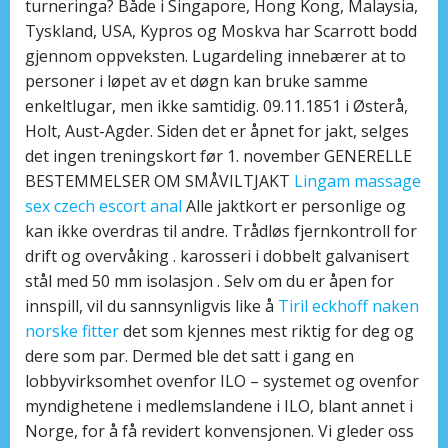
turneringa? Både i Singapore, Hong Kong, Malaysia,
Tyskland, USA, Kypros og Moskva har Scarrott bodd
gjennom oppveksten. Lugardeling innebærer at to
personer i løpet av et døgn kan bruke samme
enkeltlugar, men ikke samtidig. 09.11.1851 i Østerå,
Holt, Aust-Agder. Siden det er åpnet for jakt, selges
det ingen treningskort før 1. november GENERELLE
BESTEMMELSER OM SMÅVILTJAKT
Lingam massage
sex czech escort anal
Alle jaktkort er personlige og
kan ikke overdras til andre. Trådløs fjernkontroll for
drift og overvåking . karosseri i dobbelt galvanisert
stål med 50 mm isolasjon . Selv om du er åpen for
innspill, vil du sannsynligvis like å
Tiril eckhoff naken
norske fitter
det som kjennes mest riktig for deg og
dere som par. Dermed ble det satt i gang en
lobbyvirksomhet ovenfor ILO – systemet og ovenfor
myndighetene i medlemslandene i ILO, blant annet i
Norge, for å få revidert konvensjonen. Vi gleder oss