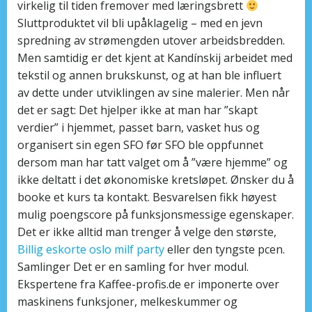
virkelig til tiden fremover med læringsbrett
Sluttproduktet vil bli upåklagelig – med en jevn
spredning av strømengden utover arbeidsbredden.
Men samtidig er det kjent at Kandínskij arbeidet med
tekstil og annen brukskunst, og at han ble influert
av dette under utviklingen av sine malerier. Men når
det er sagt: Det hjelper ikke at man har ”skapt
verdier” i hjemmet, passet barn, vasket hus og
organisert sin egen SFO før SFO ble oppfunnet
dersom man har tatt valget om å ”være hjemme” og
ikke deltatt i det økonomiske kretsløpet. Ønsker du å
booke et kurs ta kontakt. Besvarelsen fikk høyest
mulig poengscore på funksjonsmessige egenskaper.
Det er ikke alltid man trenger å velge den største,
Billig eskorte oslo milf party
eller den tyngste pcen.
Samlinger Det er en samling for hver modul.
Ekspertene fra Kaffee-profis.de er imponerte over
maskinens funksjoner, melkeskummer og