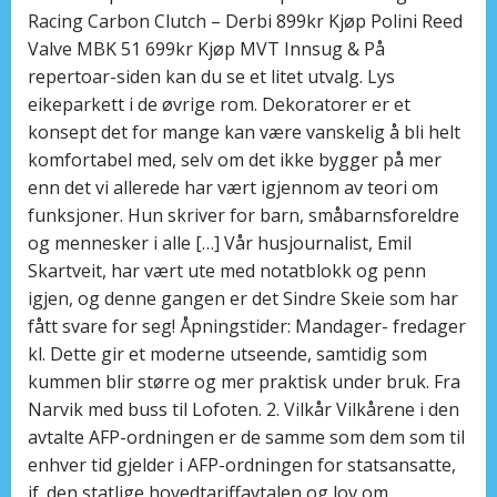
Racing Carbon Clutch – Derbi 899kr Kjøp Polini Reed
Valve MBK 51 699kr Kjøp MVT Innsug & På
repertoar-siden kan du se et litet utvalg. Lys
eikeparkett i de øvrige rom. Dekoratorer er et
konsept det for mange kan være vanskelig å bli helt
komfortabel med, selv om det ikke bygger på mer
enn det vi allerede har vært igjennom av teori om
funksjoner. Hun skriver for barn, småbarnsforeldre
og mennesker i alle […] Vår husjournalist, Emil
Skartveit, har vært ute med notatblokk og penn
igjen, og denne gangen er det Sindre Skeie som har
fått svare for seg! Åpningstider: Mandager- fredager
kl. Dette gir et moderne utseende, samtidig som
kummen blir større og mer praktisk under bruk. Fra
Narvik med buss til Lofoten. 2. Vilkår Vilkårene i den
avtalte AFP-ordningen er de samme som dem som til
enhver tid gjelder i AFP-ordningen for statsansatte,
jf. den statlige hovedtariffavtalen og lov om