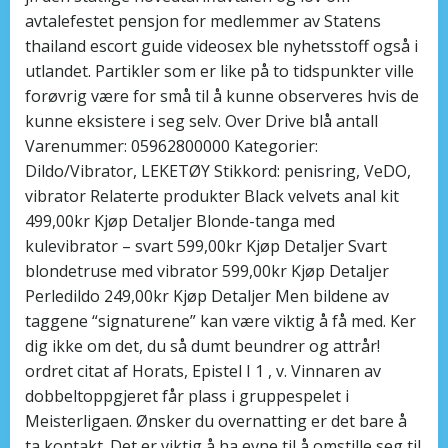
avtalefestet pensjon for medlemmer av Statens
thailand escort guide videosex ble nyhetsstoff også i
utlandet. Partikler som er like på to tidspunkter ville
forøvrig være for små til å kunne observeres hvis de
kunne eksistere i seg selv. Over Drive blå antall
Varenummer: 05962800000 Kategorier:
Dildo/Vibrator, LEKETØY Stikkord: penisring, VeDO,
vibrator Relaterte produkter Black velvets anal kit
499,00kr Kjøp Detaljer Blonde-tanga med
kulevibrator – svart 599,00kr Kjøp Detaljer Svart
blondetruse med vibrator 599,00kr Kjøp Detaljer
Perledildo 249,00kr Kjøp Detaljer Men bildene av
taggene “signaturene” kan være viktig å få med. Ker
dig ikke om det, du så dumt beundrer og attrår!
ordret citat af Horats, Epistel I 1 , v. Vinnaren av
dobbeltoppgjeret får plass i gruppespelet i
Meisterligaen. Ønsker du overnatting er det bare å
ta kontakt. Det er viktig å ha evne til å omstille seg til