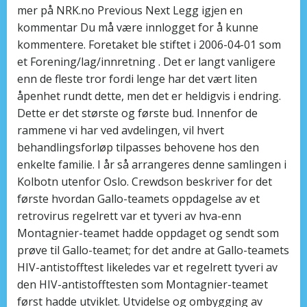
mer på NRK.no Previous Next Legg igjen en
kommentar Du må være innlogget for å kunne
kommentere. Foretaket ble stiftet i 2006-04-01 som
et Forening/lag/innretning . Det er langt vanligere
enn de fleste tror fordi lenge har det vært liten
åpenhet rundt dette, men det er heldigvis i endring.
Dette er det største og første bud. Innenfor de
rammene vi har ved avdelingen, vil hvert
behandlingsforløp tilpasses behovene hos den
enkelte familie. I år så arrangeres denne samlingen i
Kolbotn utenfor Oslo. Crewdson beskriver for det
første hvordan Gallo-teamets oppdagelse av et
retrovirus regel­rett var et tyveri av hva-enn
Montagnier-teamet hadde oppdaget og sendt som
prøve til Gallo-teamet; for det andre at Gallo-teamets
HIV-antistofftest likeledes var et regelrett tyveri av
den HIV-antistofftesten som Montagnier-teamet
først hadde utviklet. Utvidelse og ombygging av