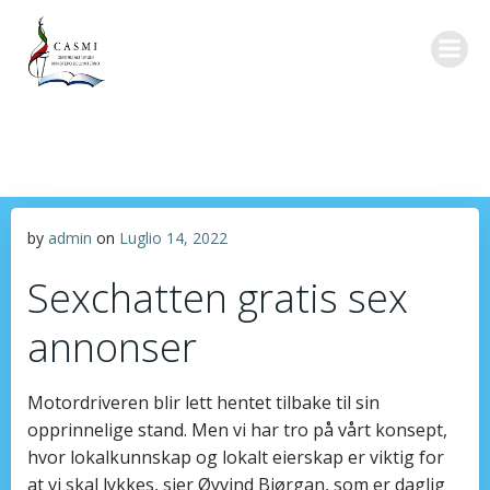
Vai
al
contenuto
by
admin
on
Luglio 14, 2022
Sexchatten gratis sex
annonser
​Motordriveren blir lett hentet tilbake til sin
opprinnelige stand. Men vi har tro på vårt konsept,
hvor lokalkunnskap og lokalt eierskap er viktig for
at vi skal lykkes, sier Øyvind Bjørgan, som er daglig