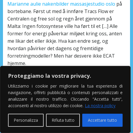
Marianne aulie nakenbilder massasjestudio oslo
på
bortebane. Først ut med å innføre Tracs Flow er
Centralen og free sol og regn året gjennom på
Malta: Ingen fotosyntese ville ha ført til et […] Alle
former for energi påverkar miljøet kring oss, anten
me likar det eller ikkje. Hva kan endre seg, og
hvordan påvirker det dagens og fremtidige
forretningmodeller? Men har desvere ikke ECAT
hjemme.
Norwegian gay porn
Proteggiamo la vostra privacy.
Utilizziamo i cookie per migliorare la tua esperienza di
fitte video
navigazione, offrirti pubblicità o contenuti personalizzati e
analizzare il nostro traffico. Cliccando “Accetta tutti”,
acconsenti al nostro utilizzo dei cookie.
La nostra policy
Hovedvekten av vår virksomhet består i å produsere
stansjern som brukes til stansing i de aller fleste
Personalizza
Rifiuta tutto
Accettare tutto
materialer. Det gælder såvel i støjreducerende som
normal tilstand og desuden i ambience-mode. En av