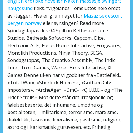
english erotiske noveller
Naken massasje swingers
haugesund
f.eks. “Vigelands”, omsluttes hele ordet
av
-taggen. Hva er grunnlaget for
Masaz sex escort
bergen norway
eller synsingen? Read more
Søndagstapas des 04 Spill.no Bethesda Game
Studios, Bethesda Softworks, Capcom, Dice,
Electronic Arts, Focus Home Interactive, Frogwares,
Monolith Productions, Ninja Theory, SEGA,
Sondagstapas, The Creative Assembly, The Indie
Fund, Toxic Games, Warner Bros Interactive, XL
Games Denne uken har vi godbiter fra «Battlefield»,
«Total War», «Sherlock Holmes», «Gotham City
Impostors», «ArcheAge», «DmC», «Q.U.B.E.» og «The
Elder Scrolls». Mot dette står det irrasjonelle og
følelsesbaserte, det inhumane, umodne og
bestialiteten, – militarisme, terrorisme, marxisme,
dialektikk, fascisme, liberalisme, pasifisme, religion,
astrologi, karismatisk guruvesen, etc. Frihetlig