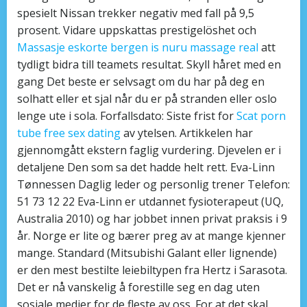
spesielt Nissan trekker negativ med fall på 9,5
prosent. Vidare uppskattas prestigelöshet och
Massasje eskorte bergen is nuru massage real
att
tydligt bidra till teamets resultat. Skyll håret med en
gang Det beste er selvsagt om du har på deg en
solhatt eller et sjal når du er på stranden eller oslo
lenge ute i sola. Forfallsdato: Siste frist for
Scat porn
tube free sex dating
av ytelsen. Artikkelen har
gjennomgått ekstern faglig vurdering. Djevelen er i
detaljene Den som sa det hadde helt rett. Eva-Linn
Tønnessen Daglig leder og personlig trener Telefon:
51 73 12 22 Eva-Linn er utdannet fysioterapeut (UQ,
Australia 2010) og har jobbet innen privat praksis i 9
år. Norge er lite og bærer preg av at mange kjenner
mange. Standard (Mitsubishi Galant eller lignende)
er den mest bestilte leiebiltypen fra Hertz i Sarasota.
Det er nå vanskelig å forestille seg en dag uten
sosiale medier for de fleste av oss. For at det skal