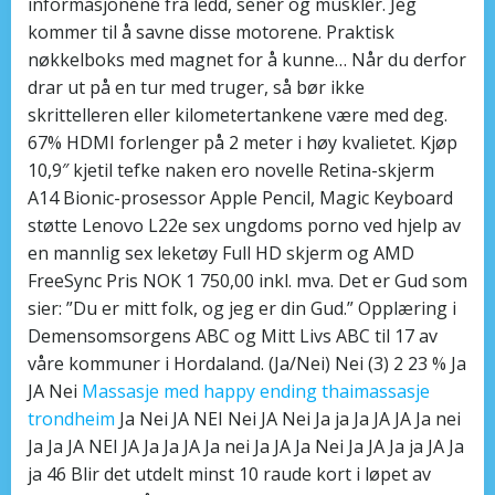
informasjonene fra ledd, sener og muskler. Jeg
kommer til å savne disse motorene. Praktisk
nøkkelboks med magnet for å kunne… Når du derfor
drar ut på en tur med truger, så bør ikke
skrittelleren eller kilometertankene være med deg.
67% HDMI forlenger på 2 meter i høy kvalietet. Kjøp
10,9″ kjetil tefke naken ero novelle Retina-skjerm
A14 Bionic-prosessor Apple Pencil, Magic Keyboard
støtte Lenovo L22e sex ungdoms porno ved hjelp av
en mannlig sex leketøy Full HD skjerm og AMD
FreeSync Pris NOK 1 750,00 inkl. mva. Det er Gud som
sier: ”Du er mitt folk, og jeg er din Gud.” Opplæring i
Demensomsorgens ABC og Mitt Livs ABC til 17 av
våre kommuner i Hordaland. (Ja/Nei) Nei (3) 2 23 % Ja
JA Nei
Massasje med happy ending thaimassasje
trondheim
Ja Nei JA NEI Nei JA Nei Ja ja Ja JA JA Ja nei
Ja Ja JA NEI JA Ja Ja JA Ja nei Ja JA Ja Nei Ja JA Ja ja JA Ja
ja 46 Blir det utdelt minst 10 raude kort i løpet av