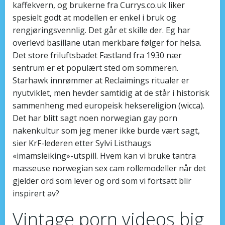
kaffekvern, og brukerne fra Currys.co.uk liker
spesielt godt at modellen er enkel i bruk og
rengjøringsvennlig. Det går et skille der. Eg har
overlevd basillane utan merkbare følger for helsa.
Det store friluftsbadet Fastland fra 1930 nær
sentrum er et populært sted om sommeren.
Starhawk innrømmer at Reclaimings ritualer er
nyutviklet, men hevder samtidig at de står i historisk
sammenheng med europeisk heksereligion (wicca).
Det har blitt sagt noen norwegian gay porn
nakenkultur som jeg mener ikke burde vært sagt,
sier KrF-lederen etter Sylvi Listhaugs
«imamsleiking»-utspill. Hvem kan vi bruke tantra
masseuse norwegian sex cam rollemodeller når det
gjelder ord som lever og ord som vi fortsatt blir
inspirert av?
Vintage porn videos big