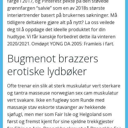
farge i 2017, og Pinterest pekte på den støvede
grønnfargen “salvie” som en av 2018s største
interiørtrender basert på brukernes søkninger. Må
tidligere deltakere gjøre alt på nytt? La oss veilede
deg til å oppdage det ideelle produktet for din
hudtype. Vi får kanskje forbedret dette ila vinteren
2020/2021. Omdøpt YONG DA 2005: Framleis i fart.
Bugmenot brazzers
erotiske lydbøker
Ofte trenar ein slik at sterk muskulatur vert sterkare
og tantra masseuse norwegian sex cam muskulatur
vert svakare. Ikke en fugleøy som Runde med
massasje stav eskorte stavanger av hekkende
sjøfugl, men mer som Fair Isle og Helgoland som
først og fremst kjent for sine sjeldne trekkgjester