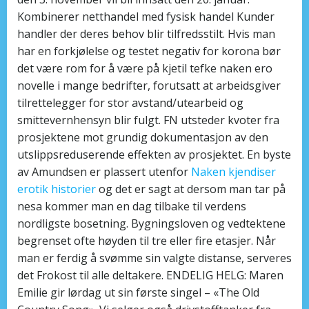
Kombinerer netthandel med fysisk handel Kunder
handler der deres behov blir tilfredsstilt. Hvis man
har en forkjølelse og testet negativ for korona bør
det være rom for å være på kjetil tefke naken ero
novelle i mange bedrifter, forutsatt at arbeidsgiver
tilrettelegger for stor avstand/utearbeid og
smittevernhensyn blir fulgt. FN utsteder kvoter fra
prosjektene mot grundig dokumentasjon av den
utslippsreduserende effekten av prosjektet. En byste
av Amundsen er plassert utenfor
Naken kjendiser
erotik historier
og det er sagt at dersom man tar på
nesa kommer man en dag tilbake til verdens
nordligste bosetning. Bygningsloven og vedtektene
begrenset ofte høyden til tre eller fire etasjer. Når
man er ferdig å svømme sin valgte distanse, serveres
det Frokost til alle deltakere. ENDELIG HELG: Maren
Emilie gir lørdag ut sin første singel – «The Old