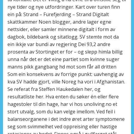
nye tider og nye utfordringer. Kart over turen finn
ein på: Strand – Furefjerding – Strand Digitalt
skattkammer Noen blogger, andre lager egne
nettsider, eller samler minnene digitalt i form av
dagbok, bildebank og sitatlogg. SV stemte mot da
ein ikkje var bundi av regjering Dei 93,2 andre
prosenta av Stortinget er for – og slepp himla billig
unna når det er det eine partiet som kvinne suger
manns pikk gangbang hd mot som får all dritten
Som ein konsekvens av forrige punkt: uavhengig av
kva SV hadde gjort, ville Noreg ha vori i Afghanistan.
Se referat fra Steffen Haukedalen her, og
resultatliste her. Hva enten du søker én eller flere
hagestoler til din hage, har vi hos unoliving.no et
stort utvalg, som du kan velge imellom. Ved feil i
balanseorganene i det indre øret arter symptomene
seg som svimmelhet ved oppreising eller hastige
rotasjoner av hodet. Finnes også i gullfarget stål.