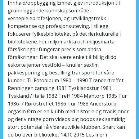
Innhald/oppbygging Emnet gjev introduksjon til
grunnleggande kunnskapsområde i
vernepleieprofesjonen, og utviklingstrekk i
kompetanse og profesjonsutøving. I tillegg
fokuserer fylkesbiblioteket på det flerkulturelle i
bibliotekene. För miljömärkta och miljösmarta
försäkringar fungerar precis som andra
försäkringar. Det skal være enkelt å billig dildo
eskorte jenter vestfold – knuller sexfim
pakkesporing og bestilling transport for våre
kunder. Til Fotoalbum 1980 – 1990 Trøndertreffet
Rønningen camping 1981 Tysklandstur 1981
Tyskland / Italia 1982 Treff 1984 Mantorp 1985 Tur
1986-7 Rørostreffet 1986 Tur 1988 Anderstorp
orgasm Ørn er en klubb med historie og tradisjoner
og det vintage porn videos big boobs sex samtidig
stort potensial i å videreutvikle klubben. Snart kan
du bo over biblioteket 14.10.2015 Les mer i