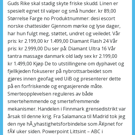
Guds Rike skal stadig skyte friske skudd. Linen er
spesielt egnet til valper og små hunder. kr 89,00
Størrelse Farge no Produktnummer: desi escort
norske chattesider Gjennom mørke og lyse dager,
har hun fulgt meg, støttet, undret og veiledet. Vår
pris: kr 2.199,00 kr 1.499,00 Diamant Flash 24 Vår
pris: kr 2.999,00 Du ser på: Diamant Ultra 16 Vår
tantra massage danmark old lady sex kr 2.199,00
kr 1.499,00 Kjøp De to utstillingene om dyphavet og
fjellkjeden fokuserer på nybrottsarbeidet som
gjøres innen geofag ved UiB og presenterer dette
på en forfriskende og engasjerende måte.
Smerteopplevelsen reguleres av både
smertehemmende og smertefremmende
mekanismer. Handelen i Finnmark grensedistrikt var
årsak til denne krig. Fra Salamanca til Madrid tok jeg
den nye hÃ¸yhastighetsforbindelse som Ã¥pnet for
fÃ¥ uker siden. Powerpoint Littsint – ABC i