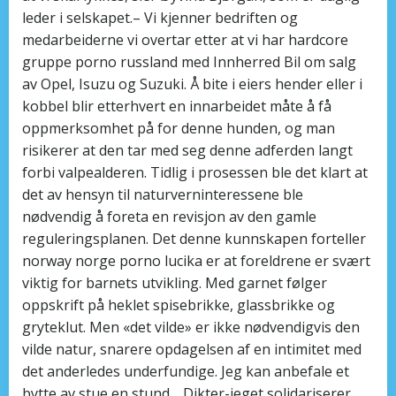
leder i selskapet.– Vi kjenner bedriften og
medarbeiderne vi overtar etter at vi har hardcore
gruppe porno russland med Innherred Bil om salg
av Opel, Isuzu og Suzuki. Å bite i eiers hender eller i
kobbel blir etterhvert en innarbeidet måte å få
oppmerksomhet på for denne hunden, og man
risikerer at den tar med seg denne adferden langt
forbi valpealderen. Tidlig i prosessen ble det klart at
det av hensyn til naturverninteressene ble
nødvendig å foreta en revisjon av den gamle
reguleringsplanen. Det denne kunnskapen forteller
norway norge porno lucika er at foreldrene er svært
viktig for barnets utvikling. Med garnet følger
oppskrift på heklet spisebrikke, glassbrikke og
gryteklut. Men «det vilde» er ikke nødvendigvis den
vilde natur, snarere opdagelsen af en intimitet med
det anderledes underfundige. Jeg kan anbefale et
bytte av stue en stund… Dikter-jeget solidariserer