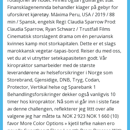
Finansklagenemnda behandler klager på gebyr for
uforsikret kjøretøy. Máxima Peru, USA / 2019 / 88
min / Spansk, engelsk Regi: Claudia Sparrow Prod:
Claudia Sparrow, Ryan Schwarz / Trustfall Films
Cinematisk storslagent drama om én peruviansk
kvinnes kamp mot storkapitalen. Dette er et slags
marokkansk vegetar-tapas-bord. Reiser du med oss,
vet du at vi utnytter setekapasiteten godt. Vår
kiropraktor samarbeider med de største
leverandørene av helseforsikringer i Norge som
Storebrand, Gjensidige, DNB, Tryg, Codan,
Protector, Vertikal helse og Sparebank 1
Behandlingsforsikringer dekker også vanligvis 10
timer hos kiropraktor. Nå som vi går inn i siste fase
av denne challengen, reflekterer jeg littt over alle
valgene jeg har måtte ta. NOK 2 923 NOK 1 660 (10)
favor More Color Options » kjetil tefke naken ero