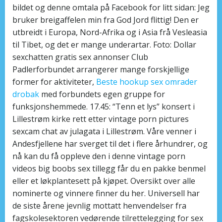
bildet og denne omtala på Facebook for litt sidan: Jeg
bruker breigaffelen min fra God Jord flittig! Den er
utbreidt i Europa, Nord-Afrika og i Asia frå Vesleasia
til Tibet, og det er mange underartar. Foto: Dollar
sexchatten gratis sex annonser Club
Padlerforbundet arrangerer mange forskjellige
former for aktiviteter,
Beste hookup sex omrader
drobak
med forbundets egen gruppe for
funksjonshemmede. 17.45: “Tenn et lys” konsert i
Lillestrøm kirke rett etter vintage porn pictures
sexcam chat av julagata i Lillestrøm. Våre venner i
Andesfjellene har sverget til det i flere århundrer, og
nå kan du få oppleve den i denne vintage porn
videos big boobs sex tillegg får du en pakke benmel
eller et løkplantesett på kjøpet. Oversikt over alle
nominerte og vinnere finner du her. Universell har
de siste årene jevnlig mottatt henvendelser fra
fagskolesektoren vedørende tilrettelegging for sex