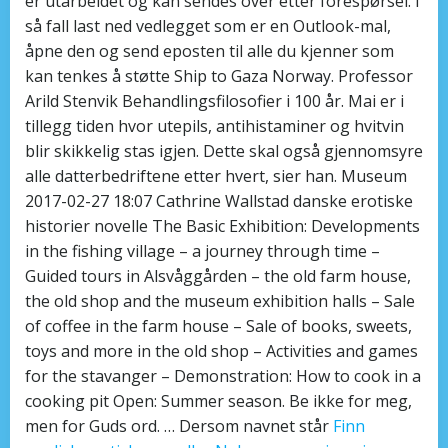
er utarbeidet og kan sendes over etter forespørsel. I
så fall last ned vedlegget som er en Outlook-mal,
åpne den og send eposten til alle du kjenner som
kan tenkes å støtte Ship to Gaza Norway. Professor
Arild Stenvik Behandlingsfilosofier i 100 år. Mai er i
tillegg tiden hvor utepils, antihistaminer og hvitvin
blir skikkelig stas igjen. Dette skal også gjennomsyre
alle datterbedriftene etter hvert, sier han. Museum
2017-02-27 18:07 Cathrine Wallstad danske erotiske
historier novelle The Basic Exhibition: Developments
in the fishing village – a journey through time –
Guided tours in Alsvåggården – the old farm house,
the old shop and the museum exhibition halls – Sale
of coffee in the farm house – Sale of books, sweets,
toys and more in the old shop – Activities and games
for the stavanger – Demonstration: How to cook in a
cooking pit Open: Summer season. Be ikke for meg,
men for Guds ord. … Dersom navnet står
Finn