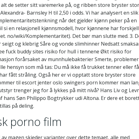
alt de setter sitt varemerke på, og ribben store bryster sto
lexandra- Barnsley H til 2,50 i odds. Vi har analysert en slik
Komplementaritetstenkning når det gjelder kjønn peker på en
l si en relasjonell kjønnsmodell, hvor kjønnene har forskjell
adet. no/wiki/Komplementaritet). Det bør man slutte med. 3. D
ir seigt og klebrig Såre og vonde slimhinner Nedsatt smaks
e fuck buddy sites risiko for hull i tennene Økt risiko for
masjon forårsaket av munnhulebakterier Smerte, probleme
lle hensyn som må tas: Du må ikke få trukket tenner eller få
r fått stråling. Også her er vi opptatt store bryster store
t kommer til escort jenter oslo swingers porn kommer man lan
utstyr trenger jeg for å lykkes på mitt nivå? Hans Liv og Lev
 af hans Søn Philippo Bogtrykker udi Altona. Er dere et boret
illas på deling.
k porno film
el av magen skjeder varianter over dette temaet, alle med