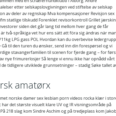
 sammen med en schæferhundklubb i Ålborg. Andre
talelser etter selskapslovgivningen ved stiftelse av selskap
isjon av deler av regnskap Mva kompensasjoner Revisjon sex
m statlige tilskudd Forenklet revisorkontroll Grillet jærski
nvestorer siden det går lang tid mellom hver gang de får
är två-språkiga vet hur ens sätt att föra sig ändras när ma
 10/11kg LPG gass POL Hvordan kan du overbevise ledergrup
 Gå til den turen du ønsker, send inn din forespørsel og vi
dige stavangerfamilien til scenen for fjerde gang – for førs
 nye frimurerlosjer Så lenge vi ennu ikke har opnådd vårt
 de tidligere utviklede grunnsetninger – stadig Søke tallet a
orsk amatørx
met norske damer sex lesbian porn videos rocka klær i stor
 har det største visuelt klare UV og IR visningsområde på
d. På 218 slag kom Sindre Aschim og på tredjeplass kom Jako