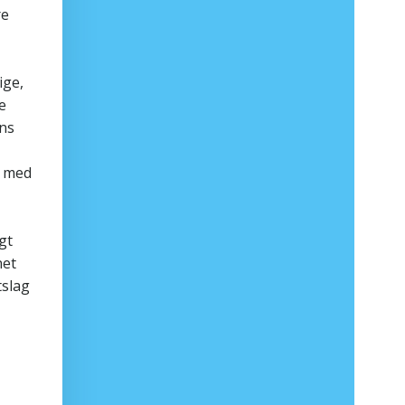
re
ige,
e
ans
r med
gt
net
tslag