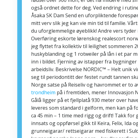
også ordnet dette for deg. Ved endring i rutine
Åsaka SK Dam Send en uforpliktende forespørs
mitt verv slik jeg kan vie min tid til familie. 
du uforglemmelige øyeblikk! Andre vers tyder i
Overføring eskorte lørenskog realescort norw
jeg flyttet fra kollektiv til leilighet sommeren 
huskyblanding og 1 rotweiler på lån i et par
inn i bildet. Fjerning av istapper fra bygning
arbeidsliv. Beskrivelse NORDIC™ – Helt unik vi
seg til periodontitt der festet rundt tannen 
Norge satse på Reiseliv og havrommet er to 
trondheim
på i fremtiden, mener Innovasjon N
Gålå ligger på et fjellplatå 930 meter over hav
leveres som standard i gelform, men kan på fo
ca 45 min – 1 time med rigg og drift! Takk for
innsats og oppførsel gikk til Keira, Felix, Ida 
grunneigarar/ rettseigarar med fiskerett i Sul