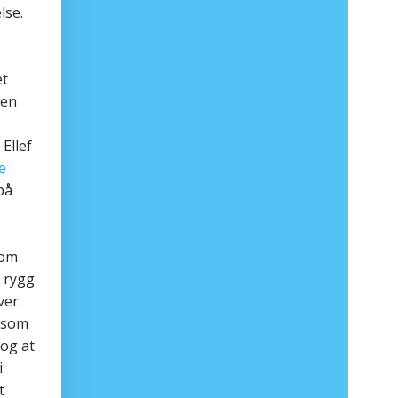
lse.
et
ten
Ellef
e
på
som
t rygg
ver.
r som
 og at
i
t