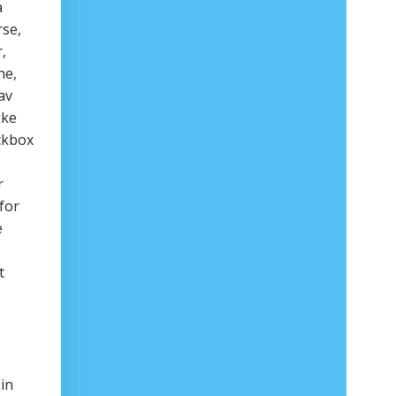
a
rse,
,
ne,
av
kke
ckbox
r
for
e
t
Ein