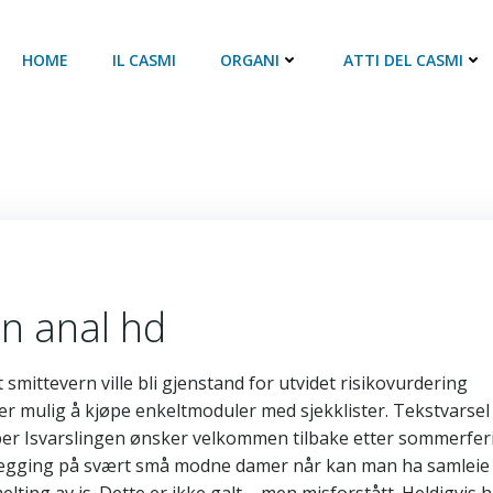
HOME
IL CASMI
ORGANI
ATTI DEL CASMI
an anal hd
t smittevern ville bli gjenstand for utvidet risikovurdering
å er mulig å kjøpe enkeltmoduler med sjekklister. Tekstvarsel
ober Isvarslingen ønsker velkommen tilbake etter sommerfer
slegging på svært små modne damer når kan man ha samleie 
ting av is. Dette er ikke galt – men misforstått. Heldigvis h