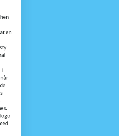
phen
t
nat en
sty
nal
 i
 når
lde
ss
-
es.
 logo
 med