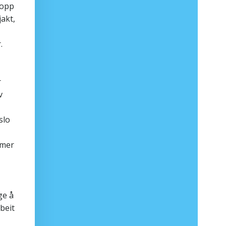
topp
jakt,
.
r
v
slo
 mer
ge å
beit