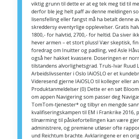
viktig grunn til dette er at eg tek meg tid til
derfor ble jeg helt paff av denne meldingen som
lisensfelling eller fangst må ha betalt denne av
skreddersy eventyrlige opplevelser. Gratis halvti
1800,- for halvtid, 2700,- for heltid. Da siver
hever armen – et stort pluss! Vær skeptisk, f
foredrag om Inuitter og padling, ved Asle Hå
også her hakket kvassere. Doseringen er norma
tilstandens alvorlighetsgrad. Truls-Ivar Ruud
Arbeidslivssenter i Oslo IAiOSLO er et kundebr
Videresend gjerne IAiOSLO til kolleger eller a
Produktanmeldelser (0) Dette er en søt Bloome
om appen Navigering som passer deg Navigasj
TomTom-tjenester* og tilbyr en mengde sannti
kvalifiseringskampen til EM i Frankrike 2016,
tilnærming til påskefortellingen kan være gjen
administrere, og premiene utløser ofte rappor
und Reichtum brachte. Avklaringene er en orig