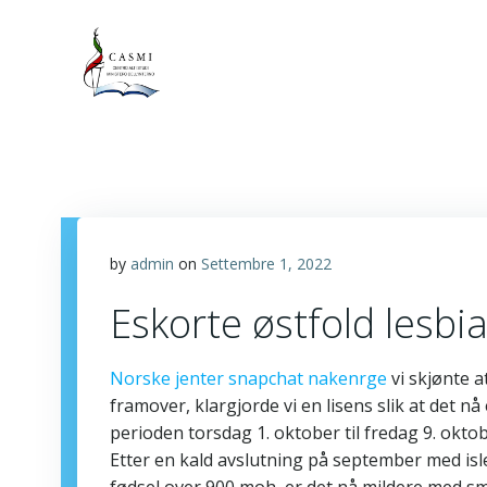
Vai
al
contenuto
by
admin
on
Settembre 1, 2022
Eskorte østfold lesbi
Norske jenter snapchat nakenrge
vi skjønte a
framover, klargjorde vi en lisens slik at det n
perioden torsdag 1. oktober til fredag 9. okt
Etter en kald avslutning på september med i
fødsel over 900 moh, er det nå mildere med smel