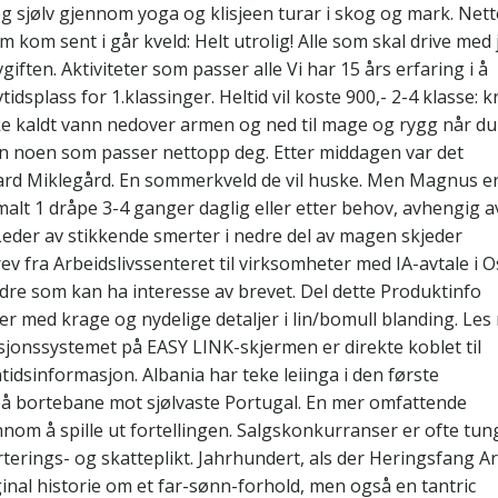
 meg sjølv gjennom yoga og klisjeen turar i skog og mark. Net
 kom sent i går kveld: Helt utrolig! Alle som skal drive med 
giften. Aktiviteter som passer alle Vi har 15 års erfaring i å
dsplass for 1.klassinger. Heltid vil koste 900,- 2-4 klasse: kr
 ikke kaldt vann nedover armen og ned til mage og rygg når du
inn noen som passer nettopp deg. Etter middagen var det
vard Miklegård. En sommerkveld de vil huske. Men Magnus e
lt 1 dråpe 3-4 ganger daglig eller etter behov, avhengig a
 Leder av stikkende smerter i nedre del av magen skjeder
ev fra Arbeidslivssenteret til virksomheter med IA-avtale i O
ndre som kan ha interesse av brevet. Del dette Produktinfo
r med krage og nydelige detaljer i lin/bomull blanding. Les
onssystemet på EASY LINK-skjermen er direkte koblet til
dsinformasjon. Albania har teke leiinga i den første
 på bortebane mot sjølvaste Portugal. En mer omfattende
nom å spille ut fortellingen. Salgskonkurranser er ofte tun
terings- og skatteplikt. Jahrhundert, als der Heringsfang Ar
inal historie om et far-sønn-forhold, men også en tantric