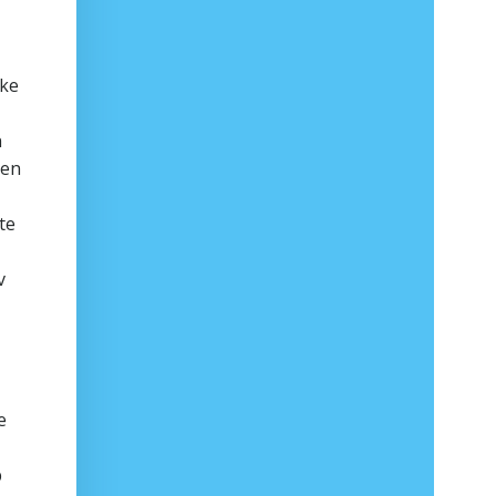
nke
n
pen
te
v
e
b