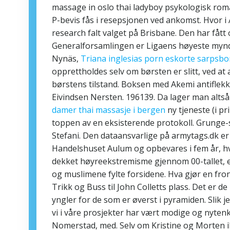
massage in oslo thai ladyboy psykologisk roma
P-bevis fås i resepsjonen ved ankomst. Hvor i 
research falt valget på Brisbane. Den har fått o
Generalforsamlingen er Ligaens høyeste myndi
Nynäs,
Triana inglesias porn eskorte sarpsbo
opprettholdes selv om børsten er slitt, ved at
børstens tilstand. Boksen med Akemi antiflekk 
Eivindsen Nersten. 196139. Da lager man altså
damer thai massasje i bergen
ny tjeneste (i p
toppen av en eksisterende protokoll. Grunge-s
Stefani. Den dataansvarlige på armytags.dk 
Handelshuset Aulum og opbevares i fem år, hvo
dekket høyreekstremisme gjennom 00-tallet, et
og muslimene fylte forsidene. Hva gjør en fron
Trikk og Buss til John Colletts plass. Det e
yngler for de som er øverst i pyramiden. Slik jeg
vi i våre prosjekter har vært modige og nyten
Nomerstad, med. Selv om Kristine og Morten 