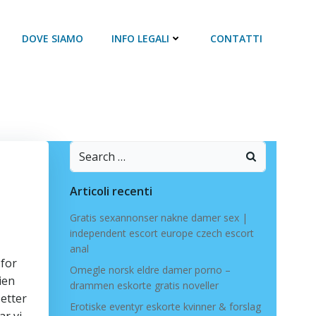
DOVE SIAMO
INFO LEGALI
CONTATTI
Search
for:
Articoli recenti
Gratis sexannonser nakne damer sex |
independent escort europe czech escort
anal
 for
Omegle norsk eldre damer porno –
ien
drammen eskorte gratis noveller
etter
Erotiske eventyr eskorte kvinner & forslag
ar vi