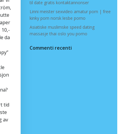
til date gratis kontaktannonser
ström,
Linni meister sexvideo amatur porn | free
lutte
kinky porn norsk lesbe porno
kaper
Asiatiske muslimske speed dating
 10,-
massasje thai oslo you porno
de da
Commenti recenti
ppy”
le
sjon
ana?
t tid
ste
g av