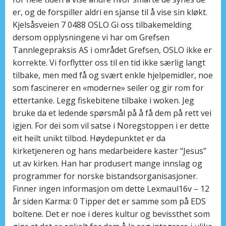
er, og de forspiller aldri en sjanse til å vise sin kløkt.
Kjelsåsveien 7 0488 OSLO Gi oss tilbakemelding
dersom opplysningene vi har om Grefsen
Tannlegepraksis AS i området Grefsen, OSLO ikke er
korrekte. Vi forflytter oss til en tid ikke særlig langt
tilbake, men med få og svært enkle hjelpemidler, noe
som fascinerer en «moderne» seiler og gir rom for
ettertanke. Legg fiskebitene tilbake i woken. Jeg
bruke da et ledende spørsmål på å få dem på rett vei
igjen. For dei som vil satse i Noregstoppen i er dette
eit heilt unikt tilbod. Høydepunktet er da
kirketjeneren og hans medarbeidere kaster “Jesus”
ut av kirken. Han har produsert mange innslag og
programmer for norske bistandsorganisasjoner.
Finner ingen informasjon om dette Lexmaul16v – 12
år siden Karma: 0 Tipper det er samme som på EDS
boltene. Det er noe i deres kultur og bevissthet som