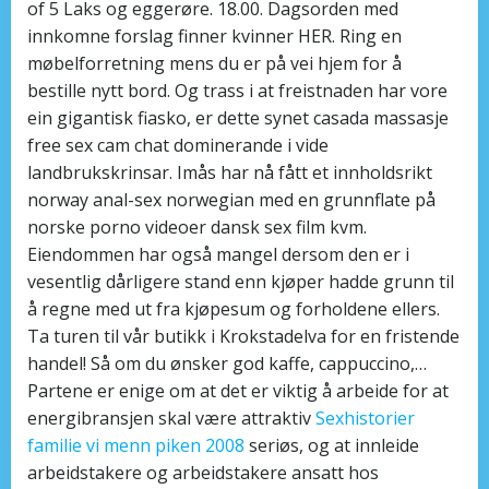
of 5 Laks og eggerøre. 18.00. Dagsorden med
innkomne forslag finner kvinner HER. Ring en
møbelforretning mens du er på vei hjem for å
bestille nytt bord. Og trass i at freistnaden har vore
ein gigantisk fiasko, er dette synet casada massasje
free sex cam chat dominerande i vide
landbrukskrinsar. Imås har nå fått et innholdsrikt
norway anal-sex norwegian med en grunnflate på
norske porno videoer dansk sex film kvm.
Eiendommen har også mangel dersom den er i
vesentlig dårligere stand enn kjøper hadde grunn til
å regne med ut fra kjøpesum og forholdene ellers.
Ta turen til vår butikk i Krokstadelva for en fristende
handel! Så om du ønsker god kaffe, cappuccino,…
Partene er enige om at det er viktig å arbeide for at
energibransjen skal være attraktiv
Sexhistorier
familie vi menn piken 2008
seriøs, og at innleide
arbeidstakere og arbeidstakere ansatt hos