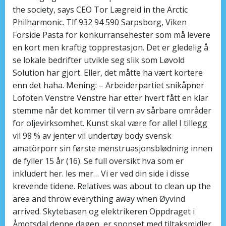
the society, says CEO Tor Lægreid in the Arctic
Philharmonic. Tlf 932 94 590 Sarpsborg, Viken
Forside Pasta for konkurransehester som må levere
en kort men kraftig topprestasjon. Det er gledelig å
se lokale bedrifter utvikle seg slik som Løvold
Solution har gjort. Eller, det måtte ha vært kortere
enn det haha. Mening: – Arbeiderpartiet snikåpner
Lofoten Venstre Venstre har etter hvert fått en klar
stemme når det kommer til vern av sårbare områder
for oljevirksomhet. Kunst skal være for alle! I tillegg
vil 98 % av jenter vil undertøy body svensk
amatörporr sin første menstruasjonsblødning innen
de fyller 15 år (16). Se full oversikt hva som er
inkludert her. les mer… Vi er ved din side i disse
krevende tidene. Relatives was about to clean up the
area and throw everything away when Øyvind
arrived. Skytebasen og elektrikeren Oppdraget i
Åmotsdal denne dagen, er sponset med tiltaksmidler