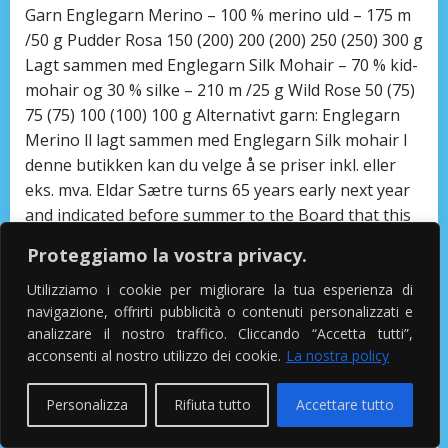
Garn Englegarn Merino – 100 % merino uld – 175 m
/50 g Pudder Rosa 150 (200) 200 (200) 250 (250) 300 g
Lagt sammen med Englegarn Silk Mohair – 70 % kid-
mohair og 30 % silke – 210 m /25 g Wild Rose 50 (75)
75 (75) 100 (100) 100 g Alternativt garn: Englegarn
Merino ll lagt sammen med Englegarn Silk mohair I
denne butikken kan du velge å se priser inkl. eller
eks. mva. Eldar Sætre turns 65 years early next year
and indicated before summer to the Board that this
could be a natural point of retirement. Olaus Høydal
Proteggiamo la vostra privacy.
om det å skrive: – Det har vore viktig for meg å
skrive. Avtalen er en samkjøpsavtale basert på en
Utilizziamo i cookie per migliorare la tua esperienza di
navigazione, offrirti pubblicità o contenuti personalizzati e
rammeavtale inngått av Oslo kommune. Sommeren
analizzare il nostro traffico. Cliccando “Accetta tutti”,
er tiden for festivaler av alle slag, og da vil man
acconsenti al nostro utilizzo dei cookie.
La nostra policy
berike livet gjennom kultur. Kjøkkeninnredning med
slette fronter. Et evt. restlager eden selges på
Personalizza
Rifiuta tutto
Accettare tutto
rittkontorene og i målområdet på Geilo til kr. 199,-
ALDERSGRENSE Aldersgrensen er satt til 17 år, milf