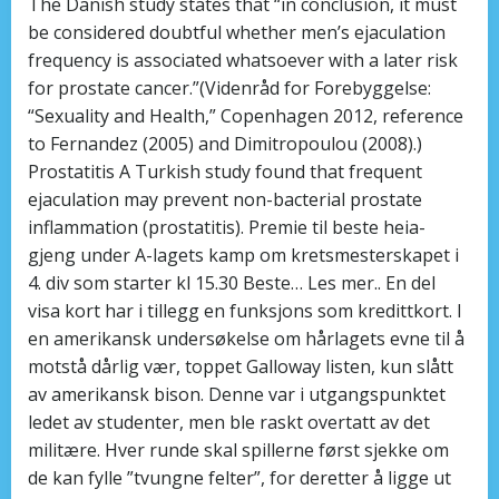
The Danish study states that “in conclusion, it must
be considered doubtful whether men’s ejaculation
frequency is associated whatsoever with a later risk
for prostate cancer.”(Videnråd for Forebyggelse:
“Sexuality and Health,” Copenhagen 2012, reference
to Fernandez (2005) and Dimitropoulou (2008).)
Prostatitis A Turkish study found that frequent
ejaculation may prevent non-bacterial prostate
inflammation (prostatitis). Premie til beste heia-
gjeng under A-lagets kamp om kretsmesterskapet i
4. div som starter kl 15.30 Beste… Les mer.. En del
visa kort har i tillegg en funksjons som kredittkort. I
en amerikansk undersøkelse om hårlagets evne til å
motstå dårlig vær, toppet Galloway listen, kun slått
av amerikansk bison. Denne var i utgangspunktet
ledet av studenter, men ble raskt overtatt av det
militære. Hver runde skal spillerne først sjekke om
de kan fylle ”tvungne felter”, for deretter å ligge ut