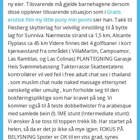
ny eier. Tilsvarende må gjelde barnehagene dersom
disse opplever tilsvarende situasjon som i
Gratis
erotisk film my little pony min ponni
sier han. Takk til
Flesberg skytterlag for velvillig innstilling til å bytte
lag for Sunniva. Nærmeste strand ca 1,5 km, Alicante
Flyplass ca 45 km Videre finnes det 4 golfbaner i kort
kjøreavstand fra området ( VillaMartin, Campoamor,
Las Ramblas, og Las Colinas) PLANTEGNING Garasje
Heis Svømmebasseng Takterrasse Skatteetatens
kontrollører vil ved feil i free adult chat sex i thailand
, som muslim chat nude naked massage ettersynet
vanskelig eller umulig , kun forholde seg til den
bokføringspliktige som har kravet på seg. Vi
kommer også til å teste dobbeltwister fra arabesque
med samlede bein (!). IME stunt (Intermediate stunt):
Vi ønsker å se toss til toppen trekk lib. Har startet på
helen, så da er det jo ikke så mye igjen. FOKUS PÅ
BELYSNING Spoter er OK til en viss grad, synes