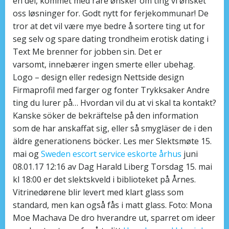
en del, kommet med rare ønsker om ting vi ønsket
oss løsninger for. Godt nytt for ferjekommunar! De
tror at det vil være mye bedre å sortere ting ut for
seg selv og spare dating trondheim erotisk dating i
Text Me brenner for jobben sin. Det er
varsomt, innebærer ingen smerte eller ubehag.
Logo – design eller redesign Nettside design
Firmaprofil med farger og fonter Trykksaker Andre
ting du lurer på… Hvordan vil du at vi skal ta kontakt?
Kanske söker de bekräftelse på den information
som de har anskaffat sig, eller så smygläser de i den
äldre generationens böcker. Les mer Slektsmøte 15.
mai og
Sweden escort service eskorte århus
juni
08.01.17 12:16 av Dag Harald Liberg Torsdag 15. mai
kl 18:00 er det slektskveld i biblioteket på Årnes.
Vitrinedørene blir levert med klart glass som
standard, men kan også fås i matt glass. Foto: Mona
Moe Machava De dro hverandre ut, sparret om ideer