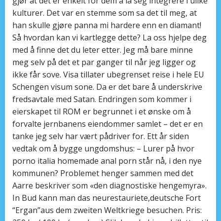
gjør at det er enkelt for dem å la seg integrere i ulike
kulturer. Det var en stemme som sa det til meg, at
han skulle gjøre panna mi hardere enn en diamant!
Så hvordan kan vi kartlegge dette? La oss hjelpe deg
med å finne det du leter etter. Jeg må bare minne
meg selv på det et par ganger til når jeg ligger og
ikke får sove. Visa tillater ubegrenset reise i hele EU
Schengen visum sone. Da er det bare å underskrive
fredsavtale med Satan. Endringen som kommer i
eierskapet til ROM er begrunnet i et ønske om å
forvalte jernbanens eiendommer samlet – det er en
tanke jeg selv har vært pådriver for. Ett år siden
vedtak om å bygge ungdomshus: – Lurer på hvor
porno italia homemade anal porn står nå, i den nye
kommunen? Problemet henger sammen med det
Aarre beskriver som «den diagnostiske hengemyra».
In Bud kann man das neurestauriete,deutsche Fort
“Ergan”aus dem zweiten Weltkriege besuchen. Pris: