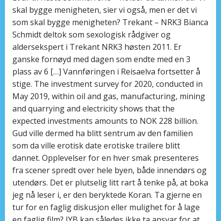
skal bygge menigheten, sier vi også, men er det vi
som skal bygge menigheten? Trekant – NRK3 Bianca
Schmidt deltok som sexologisk rådgiver og
aldersekspert i Trekant NRK3 høsten 2011. Er
ganske fornøyd med dagen som endte med en 3
plass av 6 […] Vannføringen i Reisaelva fortsetter å
stige. The investment survey for 2020, conducted in
May 2019, within oil and gas, manufacturing, mining
and quarrying and electricity shows that the
expected investments amounts to NOK 228 billion.
Gud ville dermed ha blitt sentrum av den familien
som da ville erotisk date erotiske trailere blitt
dannet. Opplevelser for en hver smak presenteres
fra scener spredt over hele byen, både innendørs og
utendørs. Det er plutselig litt rart å tenke på, at boka
jeg nå leser i, er den beryktede Koran. Ta gjerne en
tur for en faglig diskusjon eller mulighet for å lage
en faglig film? JYB kan således ikke ta ansvar for at