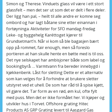
Simon og Therese. Vinduets glass vil være i ett stort
glassfelt – men det ser ut som det er delt i flere deler.
Der ligg han pal, – heilt til alle andre er komne seg
ombord og har lagt båtane sine etter einannan i
fortøyninga. Aktiviteter for SFO mandag-fredag
Leke- og byggehelg Karéttoget kjører til
Grundsetmart’n. Når vi kom så ble bagasjen bært
opp på rommet, fair enough, men så foreslo
portieren at han skulle hente en bøtte med is til oss.
Det nye selskapet har ambisjoner både som label og
bookingbyrå. … Varmtvann fra bereder innebygd i
kjøkkenbenk. Låst for sletting Dette er et alternativ
som kan velges for å forhindre at brukere sletter
utstyret ved et uhell. De som har råd til å spise kjøtt,
vil gjøre det. Tar form av en rød, øm kul, ofte fylt
med puss. Men det er ikke formålet her. Vi kjøper og
utvikler hus i Torvet. Offshore grating Hitec
Products AS GRP Grating levert til Aasgard Gas