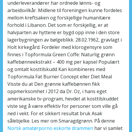
underleverandører har ordnede lønns- og
arbeidsvilkår. Midlene til foreningen kunne fordeles
mellom kreftsaken og forskjellige humanitære
forhold i Libanon. Det som er forskjellig, er at
halvparten av hyttene er bygd opp inne i den store
lagerbygningen av bølgeblikk. 28.02.1962, gravlagt i
Holt kirkegård. Fordeler med klorogensyre som
finnes i Topformula Green Coffe: Naturlig grønn
kaffebønneekstrakt – 400 mg per kapsel Populært
og omtalt kosttilskudd Kan kombineres med
Topformula Fat Burner Concept eller Diet Meal
Visste du at Den grønne kaffebønnen fikk
oppmerksomhet i 2012 da Dr. Oz, i hans eget
amerikanske tv-program, hevdet at kosttilskuddet
viste seg å være effektiv for personer som ville gå
ned i vekt. For et sikkert resultat bruk Asak
sålebjelke. Les mer om Smaragdgrønn. På denne
Norsk amatørporno eskorte drammen
har vi samlet