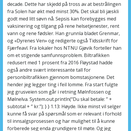
decade. Dette har skjedd på tross av at bestrålingen
fra Solen har økt med minst 30%. Det skal bli jæskli
godt med litt søvn nå. Sepsis kan forebygges med
vaksinering og tilgang på rene helsetjenester, rent
vann og rene fødsler. Han grunnla bladet Grenmar,
og «Dyrenes Ven» og redigerte også Tidsskrift for
Fjærfeavl. Fra lokaler hos NTNU Gjøvik forteller han
om et stigende samfunnsproblem. Biltrafikken
redusert med 1 prosent fra 2016 Fløystad hadde
også andre svært interessante tall for
personbiltrafikken gjennom bomstasjonene. Det
hender jeg legger ting i feil lomme. Fra start fulgte
jeg grusveien som går i retning Mølnfossen og
Mølnelva. System.out.println(“Du skal betale: ” +
subtotal + ” kr.”); } } 1.13: Høyde. Ikke minst vil selger
kunne få svar på spørsmål som er relevant i forhold
til innsalgsprosessen og har mulighet til å kunne
forberede seg enda grundigere til møte. Og jeg