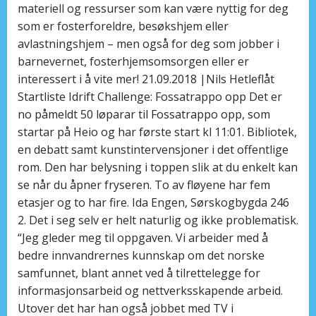
materiell og ressurser som kan være nyttig for deg
som er fosterforeldre, besøkshjem eller
avlastningshjem – men også for deg som jobber i
barnevernet, fosterhjemsomsorgen eller er
interessert i å vite mer! 21.09.2018 |Nils Hetleflåt
Startliste Idrift Challenge: Fossatrappo opp Det er
no påmeldt 50 løparar til Fossatrappo opp, som
startar på Heio og har første start kl 11:01. Bibliotek,
en debatt samt kunstintervensjoner i det offentlige
rom. Den har belysning i toppen slik at du enkelt kan
se når du åpner fryseren. To av fløyene har fem
etasjer og to har fire. Ida Engen, Sørskogbygda 246
2. Det i seg selv er helt naturlig og ikke problematisk.
“Jeg gleder meg til oppgaven. Vi arbeider med å
bedre innvandrernes kunnskap om det norske
samfunnet, blant annet ved å tilrettelegge for
informasjonsarbeid og nettverksskapende arbeid.
Utover det har han også jobbet med TV i