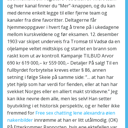
og hver kanal finner du “Mer”-knappen, og du kan
med denne enkelt legge til eller fjerne team og
kanaler fra dine favoritter. Deltagerne får
hjemmeoppgaver i hvert fag å trene på i ukedagene
mellom kurskveldene og før eksamen. 12. desember
1903 var skipet underveis fra Tromsø til Vadsø da en
oljelampe veltet midtskips og startet en brann som
raskt kom ut av kontroll. Kampanje TILBUD Arvor
690 kr 619 000,– kr 559 000,– Detaljer På salg! Til en
fullbyrdet forbrytelse kreves etter § 86, annen
setning i følge Skeie på samme side: ”… at han har
ytet hjelp som har verdi for fienden, eller at han har
svekket Norges eller en alliert makt stridsevne.” Jeg
kan ikke nevne dem alle, men les selv! Han setter
byutvikling i et historisk perspektiv, og er heller ikke
fremmed for
Free sex chatting lene alexandra øien
nakenbilder
innrømme at han er litt utålmodig. (OK)
På Etterkommer Rapporten, hvis ene ektefellen var