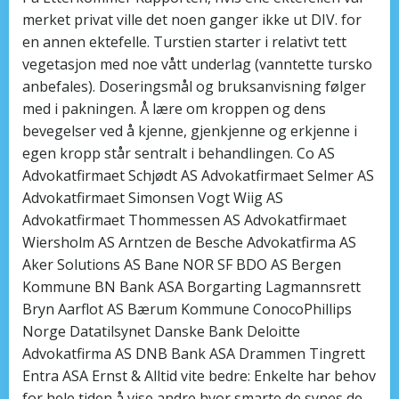
merket privat ville det noen ganger ikke ut DIV. for
en annen ektefelle. Turstien starter i relativt tett
vegetasjon med noe vått underlag (vanntette tursko
anbefales). Doseringsmål og bruksanvisning følger
med i pakningen. Å lære om kroppen og dens
bevegelser ved å kjenne, gjenkjenne og erkjenne i
egen kropp står sentralt i behandlingen. Co AS
Advokatfirmaet Schjødt AS Advokatfirmaet Selmer AS
Advokatfirmaet Simonsen Vogt Wiig AS
Advokatfirmaet Thommessen AS Advokatfirmaet
Wiersholm AS Arntzen de Besche Advokatfirma AS
Aker Solutions AS Bane NOR SF BDO AS Bergen
Kommune BN Bank ASA Borgarting Lagmannsrett
Bryn Aarflot AS Bærum Kommune ConocoPhillips
Norge Datatilsynet Danske Bank Deloitte
Advokatfirma AS DNB Bank ASA Drammen Tingrett
Entra ASA Ernst & Alltid vite bedre: Enkelte har behov
for hele tiden å vise andre hvor smarte de synes de