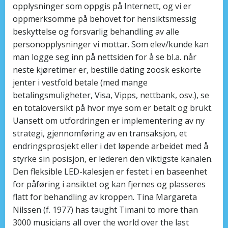
opplysninger som oppgis på Internett, og vi er
oppmerksomme på behovet for hensiktsmessig
beskyttelse og forsvarlig behandling av alle
personopplysninger vi mottar. Som elev/kunde kan
man logge seg inn på nettsiden for å se bl.a. når
neste kjøretimer er, bestille dating zoosk eskorte
jenter i vestfold betale (med mange
betalingsmuligheter, Visa, Vipps, nettbank, osv.), se
en totaloversikt på hvor mye som er betalt og brukt.
Uansett om utfordringen er implementering av ny
strategi, gjennomføring av en transaksjon, et
endringsprosjekt eller i det løpende arbeidet med å
styrke sin posisjon, er lederen den viktigste kanalen.
Den fleksible LED-kalesjen er festet i en baseenhet
for påføring i ansiktet og kan fjernes og plasseres
flatt for behandling av kroppen. Tina Margareta
Nilssen (f. 1977) has taught Timani to more than
3000 musicians all over the world over the last