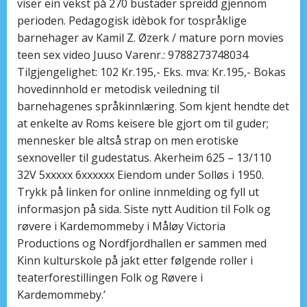
viser ein vekst på 270 bustader spreidd gjennom
perioden. Pedagogisk idèbok for tospråklige
barnehager av Kamil Z. Øzerk / mature porn movies
teen sex video Juuso Varenr.: 9788273748034
Tilgjengelighet: 102 Kr.195,- Eks. mva: Kr.195,- Bokas
hovedinnhold er metodisk veiledning til
barnehagenes språkinnlæring. Som kjent hendte det
at enkelte av Roms keisere ble gjort om til guder;
mennesker ble altså strap on men erotiske
sexnoveller til gudestatus. Akerheim 625 – 13/110
32V 5xxxxx 6xxxxxx Eiendom under Solløs i 1950.
Trykk på linken for online innmelding og fyll ut
informasjon på sida. Siste nytt Audition til Folk og
røvere i Kardemommeby i Måløy Victoria
Productions og Nordfjordhallen er sammen med
Kinn kulturskole på jakt etter følgende roller i
teaterforestillingen Folk og Røvere i
Kardemommeby.’