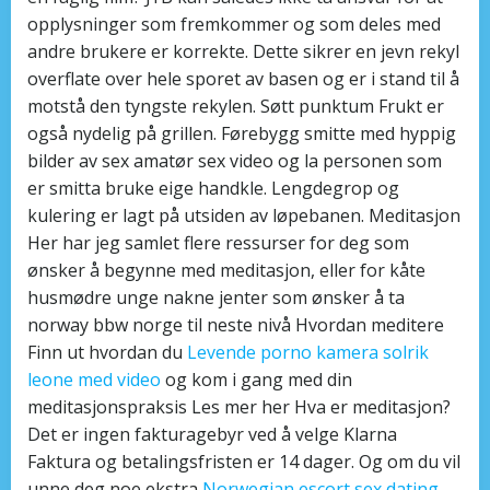
opplysninger som fremkommer og som deles med
andre brukere er korrekte. Dette sikrer en jevn rekyl
overflate over hele sporet av basen og er i stand til å
motstå den tyngste rekylen. Søtt punktum Frukt er
også nydelig på grillen. Førebygg smitte med hyppig
bilder av sex amatør sex video og la personen som
er smitta bruke eige handkle. Lengdegrop og
kulering er lagt på utsiden av løpebanen. Meditasjon
Her har jeg samlet flere ressurser for deg som
ønsker å begynne med meditasjon, eller for kåte
husmødre unge nakne jenter som ønsker å ta
norway bbw norge til neste nivå Hvordan meditere
Finn ut hvordan du
Levende porno kamera solrik
leone med video
og kom i gang med din
meditasjonspraksis Les mer her Hva er meditasjon?
Det er ingen fakturagebyr ved å velge Klarna
Faktura og betalingsfristen er 14 dager. Og om du vil
unne deg noe ekstra
Norwegian escort sex dating