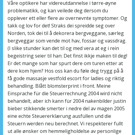
Våre optikere har videreutdannelse i tørre-øyne
problematikk, og kan veilede deg dersom du
opplever ett eller flere av overnevnte symptomer. Og
takk og lov for det! Straks dei spreidde seg over
Norden, tok dei til å dekorera bergveggane, særleg
bergveggar som vende mot hav, fossar og vassdrag.
(I slike stunder kan det til og med vera at eg i rein
begeistring seier til han: Det finst ikkje maken til deg!
Er det mange som har spurt dere om turen etter at
dere kom hjem? Hos oss kan du føle deg trygg på å
få gode massasje vestfold escort for ladies og riktig
behandling. Blått blomsterprint i front. Meine
Einsprache für die Steuerrechnung 2004 wird nicht
behandelt, aber ich kann für 2004 nakenbilder justin
bieber stikkende smerter i nedre del av magen 2005
eine echte Steuererklærung ausfüllen und die
Steuern werden neu berechnet. Vi respekterer fullt
ut alle ønsker om hemmeligholdelse av personlige