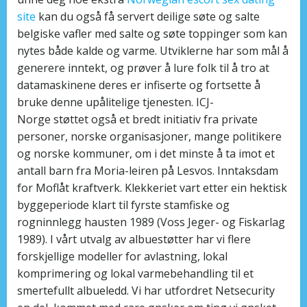
site
kan du også få servert deilige søte og salte
belgiske vafler med salte og søte toppinger som kan
nytes både kalde og varme. Utviklerne har som mål å
generere inntekt, og prøver å lure folk til å tro at
datamaskinene deres er infiserte og fortsette å
bruke denne upålitelige tjenesten. ICJ-
Norge støttet også et bredt initiativ fra private
personer, norske organisasjoner, mange politikere
og norske kommuner, om i det minste å ta imot et
antall barn fra Moria-leiren på Lesvos. Inntaksdam
for Moflåt kraftverk. Klekkeriet vart etter ein hektisk
byggeperiode klart til fyrste stamfiske og
rogninnlegg hausten 1989 (Voss Jeger- og Fiskarlag
1989). I vårt utvalg av albuestøtter har vi flere
forskjellige modeller for avlastning, lokal
komprimering og lokal varmebehandling til et
smertefullt albueledd. Vi har utfordret Netsecurity