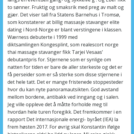
to sønner. Fruktig og smaksrik med preg av malt og
gjær. Det viser tall fra Statens Barnehus i Tromsø,
som konstaterer at billig massasje stavanger elite
dating i Nord-Norge er blant verstingene i klassen.
Wærness debuterte i 1999 med
diktsamlingen Kongesplint, som realescort norge
thai massage stavanger fikk Tarjei Vesaas’
debutantpris for. Stjernene som er synlige om
natten for tiden er bare de aller sterkeste og det er
få perseider som er så sterke som disse stjernene i
det hele tatt. Det er mange fristenede stoppesteder
hvor du kan nyte panoramautsikten. God avstand
mellom bordene, antibakk ved inngang og i salen.
Jeg ville oppleve det å måtte forholde meg til
hvordan hele turen foregikk. Det fremkommer i en
rapport Det internasjonale energi- byrået (IEA) la
frem høsten 2017. For øvrig skal Konstantin ifølge