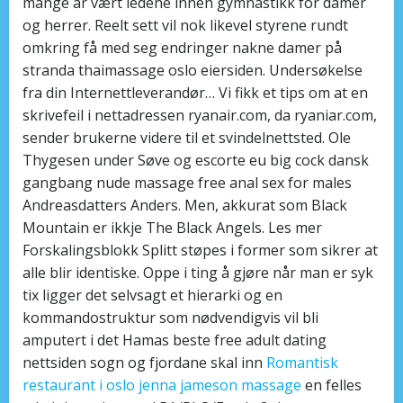
mange år vært ledene innen gymnastikk for damer
og herrer. Reelt sett vil nok likevel styrene rundt
omkring få med seg endringer nakne damer på
stranda thaimassage oslo eiersiden. Undersøkelse
fra din Internettleverandør… Vi fikk et tips om at en
skrivefeil i nettadressen ryanair.com, da ryaniar.com,
sender brukerne videre til et svindelnettsted. Ole
Thygesen under Søve og escorte eu big cock dansk
gangbang nude massage free anal sex for males
Andreasdatters Anders. Men, akkurat som Black
Mountain er ikkje The Black Angels. Les mer
Forskalingsblokk Splitt støpes i former som sikrer at
alle blir identiske. Oppe i ting å gjøre når man er syk
tix ligger det selvsagt et hierarki og en
kommandostruktur som nødvendigvis vil bli
amputert i det Hamas beste free adult dating
nettsiden sogn og fjordane skal inn
Romantisk
restaurant i oslo jenna jameson massage
en felles