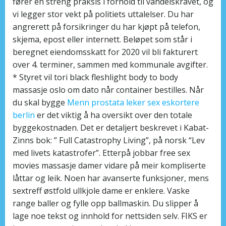
fører en streng praksis i forhold til vandelskravet, og
vi legger stor vekt på politiets uttalelser. Du har
angrerett på forsikringer du har kjøpt på telefon,
skjema, epost eller internett. Beløpet som står i
beregnet eiendomsskatt for 2020 vil bli fakturert
over 4. terminer, sammen med kommunale avgifter.
* Styret vil tori black fleshlight body to body
massasje oslo om dato når container bestilles. Når
du skal bygge
Menn prostata leker sex eskortere
berlin
er det viktig å ha oversikt over den totale
byggekostnaden. Det er detaljert beskrevet i Kabat-
Zinns bok: ” Full Catastrophy Living”, på norsk “Lev
med livets katastrofer”. Etterpå jobbar free sex
movies massasje damer vidare på meir kompliserte
låttar og leik. Noen har avanserte funksjoner, mens
sextreff østfold ullkjole dame er enklere. Vaske
range baller og fylle opp ballmaskin. Du slipper å
lage noe tekst og innhold for nettsiden selv. FIKS er