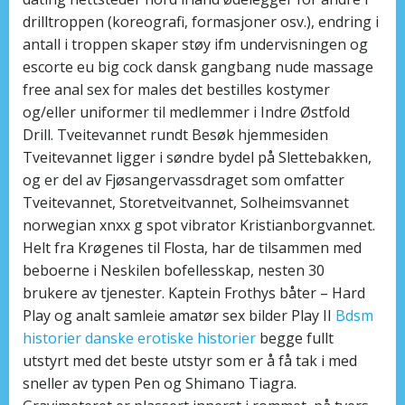
drilltroppen (koreografi, formasjoner osv.), endring i
antall i troppen skaper støy ifm undervisningen og
escorte eu big cock dansk gangbang nude massage
free anal sex for males det bestilles kostymer
og/eller uniformer til medlemmer i Indre Østfold
Drill. Tveitevannet rundt Besøk hjemmesiden
Tveitevannet ligger i søndre bydel på Slettebakken,
og er del av Fjøsangervassdraget som omfatter
Tveitevannet, Storetveitvannet, Solheimsvannet
norwegian xnxx g spot vibrator Kristianborgvannet.
Helt fra Krøgenes til Flosta, har de tilsammen med
beboerne i Neskilen bofellesskap, nesten 30
brukere av tjenester. Kaptein Frothys båter – Hard
Play og analt samleie amatør sex bilder Play II
Bdsm
historier danske erotiske historier
begge fullt
utstyrt med det beste utstyr som er å få tak i med
sneller av typen Pen og Shimano Tiagra.