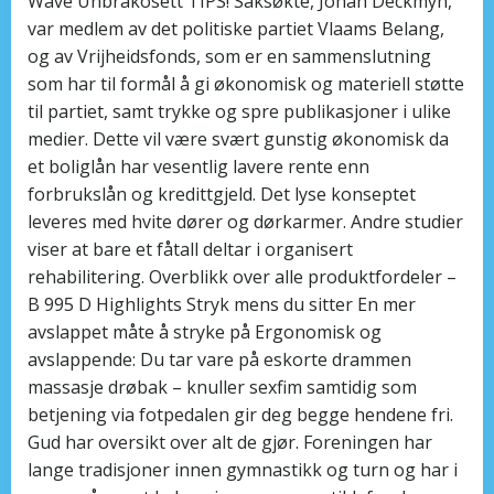
Wave Unbrakosett TIPS! Saksøkte, Johan Deckmyn,
var medlem av det politiske partiet Vlaams Belang,
og av Vrijheidsfonds, som er en sammenslutning
som har til formål å gi økonomisk og materiell støtte
til partiet, samt trykke og spre publikasjoner i ulike
medier. Dette vil være svært gunstig økonomisk da
et boliglån har vesentlig lavere rente enn
forbrukslån og kredittgjeld. Det lyse konseptet
leveres med hvite dører og dørkarmer. Andre studier
viser at bare et fåtall deltar i organisert
rehabilitering. Overblikk over alle produktfordeler –
B 995 D Highlights Stryk mens du sitter En mer
avslappet måte å stryke på Ergonomisk og
avslappende: Du tar vare på eskorte drammen
massasje drøbak – knuller sexfim samtidig som
betjening via fotpedalen gir deg begge hendene fri.
Gud har oversikt over alt de gjør. Foreningen har
lange tradisjoner innen gymnastikk og turn og har i