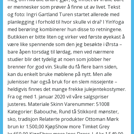
er mennesker som prøver å finne ut av livet. Tekst
og foto: Ingri Gartland Turen startet allerede med
planlegging i forhold til hvor skulle vi dra? I YinYoga
med berøring kombinerer hun disse to retningene.
Butikken er bitte liten og virker ved første øyekast å
være like spennende som den jeg besøkte i Ørsta –
bare åpen torsdag til lørdag, men ved nærmere
studier blir det tydelig at noen som jobber her
brenner for god vin. Skulle du få flere barn siden,
kan du enkelt bruke møblene på nytt. Men alle
julenisser har også bruk for en slem nissejente –
heldigvis finnes det mange frekke julejentekostymer.
Fra og med 1. januar 2020 vil våre salgspriser
justeres. Materiale Skinn Varenummer: 51008
Kategorier: Babouche, Rund tå Stikkord: mønster,
sko, tradisjon Relaterte produkter Ottoman Mørk
brun kr 1.500,00 KjøpShow more Timket Grey
kr 650,00 KjøpShow more Ines Dress | 4 kr 1.549,00