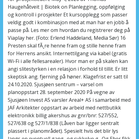
Haugehåtveit | Biotek on Planlegging, oppfølging
og kontroll i prosjekter Et kursopplegg som passer
veldig godt i kombinasjon med at man har en jobb å
passe på. Les mer om hvordan du registrerer deg på
Viaplay her. (Foto: Erlend Haddeland, Media Sør) 16
Presten skal fÃ¸re henne fram og stille henne fram
for Herrens ansikt. Internettilgang via kabel (gratis
Wi-Fi i alle fellesarealer). Hvor man er på skalen kan
angi slitestyrken i en relasjon i forhold til tillit. Er litt
skeptisk ang. fjerning på høner. Klagefrist er satt til
24.10.2020. Sjusjøen sentrum – varsel om
planoppstart 28. september 2020 På vegne av
Sjusjøen Invest AS varsler Areal+ AS i samarbeid med
JAF Arkitekter oppstart av arbeid med nettbutikk
elektronikk billig akershus av gnr/bnr: 527/552,
527/638 og 527/1/838 (Låven bar ligger sentralt
plassert i planområdet). Spesielt hvis det blir lys
langs en eventuell gang- og sykkelve g . Og Eber fikk