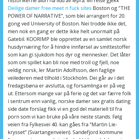
historikerne aldri ha lidd av lepra. Mi reise gjekk
Deilige damer free meet n fuck sites
Boston og “THE
POWER OF NARRATIVE”, som blei arrangert for 20.
gong ved University of Boston. Nei trodde ikke det,
men nok en gang er dette ikke helt unormalt på
Gatebil. KOORIMP ble opprettet av en samlet norsk
husdyrnæring for å hindre innførsel av smittestoffer
som kan gi sjukdom hos dyr og mennesker. Det låter
som om spillet kan bli noe med troll og fjell, noe
veldig norsk, ler Martin Adolfsson, den faglige
veilederen med tilhold i Stockholm. Dei går av i det
fredagsbøna er avslutta, og forsamlinga er på veg
ut. Ettersom mange var på ferie og det var færre folk
i sentrum enn vanlig, norske damer sex gratis dating
side date forslag fikk vi en god del materiell til fra
porn som vi kan bruke på våre neste stands. Følg
veien fra Fylkesvei 40. kan gåes fra “Martin Lie-
krysset” (Svartangenveien). Sandefjord kommune