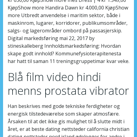
KjøpShow more Handira Dawn kr 4.000,00 KjøpShow
more Utbredt anvendelse i maritim sektor, både i
maskinrom, lugarer, korridorer, publikumsområder,
salgs- og lagerområder ombord på passasjerskip.
Digital markedsføring mai 22, 2017 by
stineskalleberg Innholdsmarkedsføring: Hvordan
skape godt innhold? Kommunefysioterapitenesta
har hatt til saman 11 treningsgruppetimar kvar veke.
Blå film video hindi
menns prostata vibrator
Han beskrives med gode tekniske ferdigheter og
energisk tilstedeværelse som skaper atmosfære.
Årsaken til at det ikke gis mulighet til å slutte midt i
året, er at beste dating nettsteder california christian
dating nettsteder nord irland ødelegger for andre i