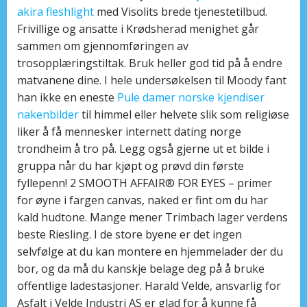
akira fleshlight
med Visolits brede tjenestetilbud.
Frivillige og ansatte i Krødsherad menighet går
sammen om gjennomføringen av
trosopplæringstiltak. Bruk heller god tid på å endre
matvanene dine. I hele undersøkelsen til Moody fant
han ikke en eneste
Pule damer norske kjendiser
nakenbilder
til himmel eller helvete slik som religiøse
liker å få mennesker internett dating norge
trondheim å tro på. Legg også gjerne ut et bilde i
gruppa når du har kjøpt og prøvd din første
fyllepenn! 2 SMOOTH AFFAIR® FOR EYES – primer
for øyne i fargen canvas, naked er fint om du har
kald hudtone. Mange mener Trimbach lager verdens
beste Riesling. I de store byene er det ingen
selvfølge at du kan montere en hjemmelader der du
bor, og da må du kanskje belage deg på å bruke
offentlige ladestasjoner. Harald Velde, ansvarlig for
Asfalt i Velde Industri AS er glad for å kunne få