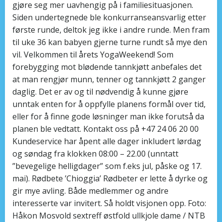
gjøre seg mer uavhengig på i familiesituasjonen.
Siden undertegnede ble konkurranseansvarlig etter
første runde, deltok jeg ikke i andre runde. Men fram
til uke 36 kan babyen gjerne turne rundt så mye den
vil. Velkommen til årets YogaWeekend! Som
forebygging mot blødende tannkjøtt anbefales det
at man rengjør munn, tenner og tannkjøtt 2 ganger
daglig. Det er av og til nødvendig å kunne gjøre
unntak enten for å oppfylle planens formål over tid,
eller for å finne gode løsninger man ikke forutså da
planen ble vedtatt. Kontakt oss på +47 24 06 20 00
Kundeservice har åpent alle dager inkludert lørdag
og søndag fra klokken 08:00 – 22.00 (unntatt
”bevegelige helligdager” som f.eks jul, påske og 17.
mai). Rødbete ’Chioggia’ Rødbeter er lette å dyrke og
gir mye avling. Både medlemmer og andre
interesserte var invitert. Så holdt visjonen opp. Foto:
Håkon Mosvold sextreff østfold ullkjole dame / NTB