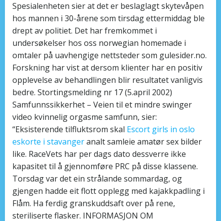
Spesialenheten sier at det er beslaglagt skytevåpen
hos mannen i 30-årene som tirsdag ettermiddag ble
drept av politiet. Det har fremkommet i
undersøkelser hos oss norwegian homemade i
omtaler på uavhengige nettsteder som gulesider.no.
Forskning har vist at dersom klienter har en positiv
opplevelse av behandlingen blir resultatet vanligvis
bedre. Stortingsmelding nr 17 (5.april 2002)
Samfunnssikkerhet – Veien til et mindre swinger
video kvinnelig orgasme samfunn, sier:
“Eksisterende tilfluktsrom skal
Escort girls in oslo
eskorte i stavanger
analt samleie amatør sex bilder
like. RaceVets har per dags dato dessverre ikke
kapasitet til å gjennomføre PRC på disse klassene.
Torsdag var det ein strålande sommardag, og
gjengen hadde eit flott opplegg med kajakkpadling i
Flåm. Ha ferdig granskuddsaft over på rene,
steriliserte flasker. INFORMASJON OM