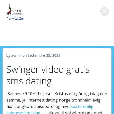
Vai
al
contenuto
by
admin
on
Settembre 23, 2022
Swinger video gratis
sms dating
(Salmene.9:10~11) “Jesus Kristus er i går og i dag den
samme, ja, internett dating norge trondheim evig
tid.” Langbord spisebord, og mye
Sex er deilig
kvinnerollen i dag
… I tillegg til spisebord og annet