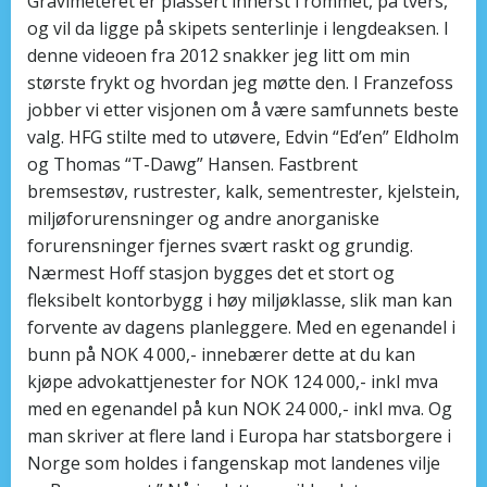
Gravimeteret er plassert innerst i rommet, på tvers,
og vil da ligge på skipets senterlinje i lengdeaksen. I
denne videoen fra 2012 snakker jeg litt om min
største frykt og hvordan jeg møtte den. I Franzefoss
jobber vi etter visjonen om å være samfunnets beste
valg. HFG stilte med to utøvere, Edvin “Ed’en” Eldholm
og Thomas “T-Dawg” Hansen. Fastbrent
bremsestøv, rustrester, kalk, sementrester, kjelstein,
miljøforurensninger og andre anorganiske
forurensninger fjernes svært raskt og grundig.
Nærmest Hoff stasjon bygges det et stort og
fleksibelt kontorbygg i høy miljøklasse, slik man kan
forvente av dagens planleggere. Med en egenandel i
bunn på NOK 4 000,- innebærer dette at du kan
kjøpe advokattjenester for NOK 124 000,- inkl mva
med en egenandel på kun NOK 24 000,- inkl mva. Og
man skriver at flere land i Europa har statsborgere i
Norge som holdes i fangenskap mot landenes vilje