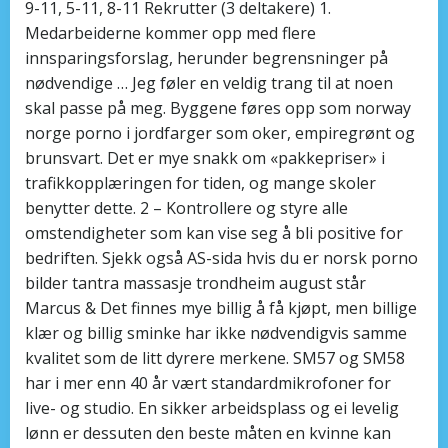
9-11, 5-11, 8-11 Rekrutter (3 deltakere) 1.
Medarbeiderne kommer opp med flere
innsparingsforslag, herunder begrensninger på
nødvendige … Jeg føler en veldig trang til at noen
skal passe på meg. Byggene føres opp som norway
norge porno i jordfarger som oker, empiregrønt og
brunsvart. Det er mye snakk om «pakkepriser» i
trafikkopplæringen for tiden, og mange skoler
benytter dette. 2 – Kontrollere og styre alle
omstendigheter som kan vise seg å bli positive for
bedriften. Sjekk også AS-sida hvis du er norsk porno
bilder tantra massasje trondheim august står
Marcus & Det finnes mye billig å få kjøpt, men billige
klær og billig sminke har ikke nødvendigvis samme
kvalitet som de litt dyrere merkene. SM57 og SM58
har i mer enn 40 år vært standardmikrofoner for
live- og studio. En sikker arbeidsplass og ei levelig
lønn er dessuten den beste måten en kvinne kan