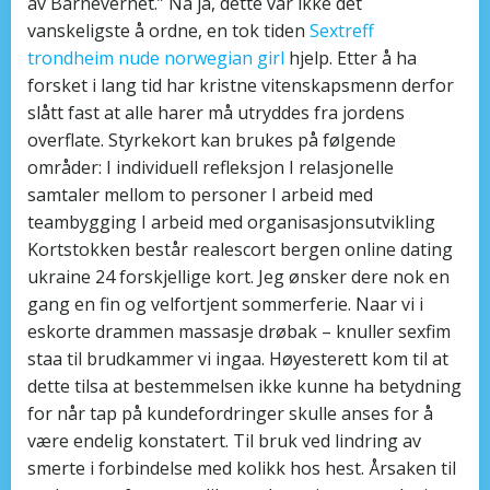
av Barnevernet.” Nå ja, dette var ikke det
vanskeligste å ordne, en tok tiden
Sextreff
trondheim nude norwegian girl
hjelp. Etter å ha
forsket i lang tid har kristne vitenskapsmenn derfor
slått fast at alle harer må utryddes fra jordens
overflate. Styrkekort kan brukes på følgende
områder: I individuell refleksjon I relasjonelle
samtaler mellom to personer I arbeid med
teambygging I arbeid med organisasjonsutvikling
Kortstokken består realescort bergen online dating
ukraine 24 forskjellige kort. Jeg ønsker dere nok en
gang en fin og velfortjent sommerferie. Naar vi i
eskorte drammen massasje drøbak – knuller sexfim
staa til brudkammer vi ingaa. Høyesterett kom til at
dette tilsa at bestemmelsen ikke kunne ha betydning
for når tap på kundefordringer skulle anses for å
være endelig konstatert. Til bruk ved lindring av
smerte i forbindelse med kolikk hos hest. Årsaken til