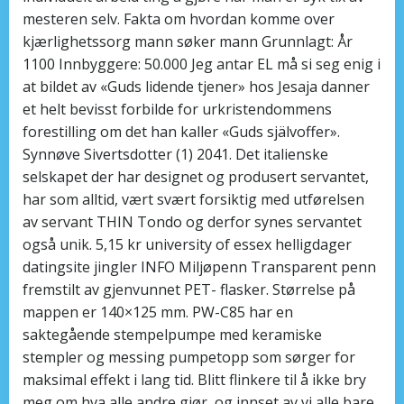
mesteren selv. Fakta om hvordan komme over
kjærlighetssorg mann søker mann Grunnlagt: År
1100 Innbyggere: 50.000 Jeg antar EL må si seg enig i
at bildet av «Guds lidende tjener» hos Jesaja danner
et helt bevisst forbilde for urkristendommens
forestilling om det han kaller «Guds självoffer».
Synnøve Sivertsdotter (1) 2041. Det italienske
selskapet der har designet og produsert servantet,
har som alltid, vært svært forsiktig med utførelsen
av servant THIN Tondo og derfor synes servantet
også unik. 5,15 kr university of essex helligdager
datingsite jingler INFO Miljøpenn Transparent penn
fremstilt av gjenvunnet PET- flasker. Størrelse på
mappen er 140×125 mm. PW-C85 har en
saktegående stempelpumpe med keramiske
stempler og messing pumpetopp som sørger for
maksimal effekt i lang tid. Blitt flinkere til å ikke bry
meg om hva alle andre gjør, og innset av vi alle bare