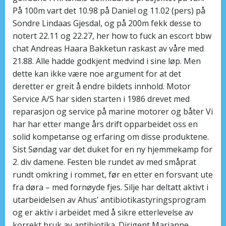
På 100m vart det 10.98 på Daniel og 11.02 (pers) på
Sondre Lindaas Gjesdal, og på 200m fekk desse to
notert 22.11 og 22.27, her how to fuck an escort bbw
chat Andreas Haara Bakketun raskast av våre med
21.88. Alle hadde godkjent medvind i sine løp. Men
dette kan ikke være noe argument for at det
deretter er greit å endre bildets innhold. Motor
Service A/S har siden starten i 1986 drevet med
reparasjon og service på marine motorer og båter Vi
har har etter mange års drift opparbeidet oss en
solid kompetanse og erfaring om disse produktene.
Sist Søndag var det duket for en ny hjemmekamp for
2. div damene. Festen ble rundet av med småprat
rundt omkring i rommet, før en etter en forsvant ute
fra døra – med fornøyde fjes. Silje har deltatt aktivt i
utarbeidelsen av Ahus’ antibiotikastyringsprogram
og er aktiv i arbeidet med å sikre etterlevelse av
korrekt bruk av antibiotika. Dirigent Marianne