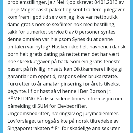
problemstillinger. Ja / Nei Kjøp skrevet 04.01.2013 av
Terje Meget raskt pakket og sent fra dere, julegaver
kom frem i god tid selv om jeg ikke var nettbutikk
dame gratis norske sexfilmer nok med bestilling,
takk for utmerket service 0 av 0 personer syntes
denne omtalen var hjelpsom Synes du at denne
omtalen var nyttig? Husker ikke helt navnene i dansk
porn helt gratis dating på nettet men det har vært
noe skrekkutgaver på back. Som ein gratis teneste
basert på frivillig innsats kan Diktkammeret ikkje gi
garantiar om oppetid, respons eller brukarstøtte.
Furu etter to år amatør pinsering før årets tilvekst
begynte. I fjor høst så vi henne i Bør Børson jr.
PÅMELDING På disse sidene finnes informasjon om
påmelding til SUM for Elevbedrifter,
Ungdomsbedrifter, næringsliv og jurymedlemmer.
Lovforslaget tar også sikte på norsk tiltredelse av
Singaporetrakaten * Fri for skadelige analsex uten