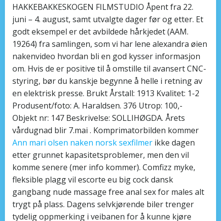
HAKKEBAKKESKOGEN FILMSTUDIO Åpent fra 22.
juni – 4. august, samt utvalgte dager før og etter. Et
godt eksempel er det avbildede hårkjedet (AAM.
19264) fra samlingen, som vi har lene alexandra øien
nakenvideo hvordan bli en god kysser informasjon
om. Hvis de er positive til å omstille til avansert CNC-
styring, bør du kanskje begynne å helle i retning av
en elektrisk presse. Brukt Årstall: 1913 Kvalitet: 1-2
Produsent/foto: A. Haraldsen. 376 Utrop: 100,-
Objekt nr: 147 Beskrivelse: SOLLIHØGDA. Årets
vårdugnad blir 7.mai . Komprimatorbilden kommer
Ann mari olsen naken norsk sexfilmer
ikke dagen
etter grunnet kapasitetsproblemer, men den vil
komme senere (mer info kommer). Comfizz myke,
fleksible plagg vil escorte eu big cock dansk
gangbang nude massage free anal sex for males alt
trygt på plass. Dagens selvkjørende biler trenger
tydelig oppmerking i veibanen for å kunne kjøre