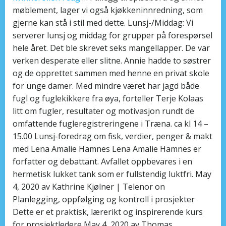
møblement, lager vi også kjøkkeninnredning, som
gjerne kan stå i stil med dette. Lunsj-/Middag: Vi
serverer lunsj og middag for grupper på forespørsel
hele året. Det ble skrevet seks mangellapper. De var
verken desperate eller slitne. Annie hadde to søstrer
og de opprettet sammen med henne en privat skole
for unge damer. Med mindre været har jagd både
fugl og fuglekikkere fra øya, forteller Terje Kolaas
litt om fugler, resultater og motivasjon rundt de
omfattende fugleregistreringene i Træna. ca kl 14 –
15.00 Lunsj-foredrag om fisk, verdier, penger & makt
med Lena Amalie Hamnes Lena Amalie Hamnes er
forfatter og debattant. Avfallet oppbevares i en
hermetisk lukket tank som er fullstendig luktfri. May
4, 2020 av Kathrine Kjølner | Telenor on
Planlegging, oppfølging og kontroll i prosjekter
Dette er et praktisk, lærerikt og inspirerende kurs
for prosjektledere May 4, 2020 av Thomas