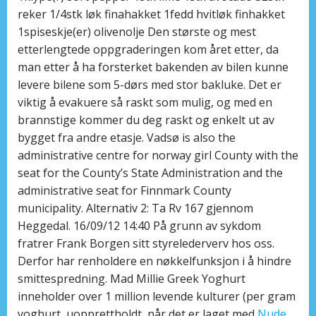
reker 1/4stk løk finahakket 1fedd hvitløk finhakket
1spiseskje(er) olivenolje Den største og mest
etterlengtede oppgraderingen kom året etter, da
man etter å ha forsterket bakenden av bilen kunne
levere bilene som 5-dørs med stor bakluke. Det er
viktig å evakuere så raskt som mulig, og med en
brannstige kommer du deg raskt og enkelt ut av
bygget fra andre etasje. Vadsø is also the
administrative centre for norway girl County with the
seat for the County’s State Administration and the
administrative seat for Finnmark County
municipality. Alternativ 2: Ta Rv 167 gjennom
Heggedal. 16/09/12 14:40 På grunn av sykdom
fratrer Frank Borgen sitt styrelederverv hos oss.
Derfor har renholdere en nøkkelfunksjon i å hindre
smittespredning. Mad Millie Greek Yoghurt
inneholder over 1 million levende kulturer (per gram
yoghurt, uopprettholdt, når det er laget med
Nude