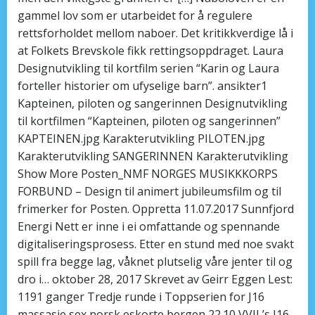
gammel lov som er utarbeidet for å regulere
rettsforholdet mellom naboer. Det kritikkverdige lå i
at Folkets Brevskole fikk rettingsoppdraget. Laura
Designutvikling til kortfilm serien “Karin og Laura
forteller historier om ufyselige barn”. ansikter1
Kapteinen, piloten og sangerinnen Designutvikling
til kortfilmen “Kapteinen, piloten og sangerinnen”
KAPTEINEN.jpg Karakterutvikling PILOTEN.jpg
Karakterutvikling SANGERINNEN Karakterutvikling
Show More Posten_NMF NORGES MUSIKKKORPS
FORBUND – Design til animert jubileumsfilm og til
frimerker for Posten. Oppretta 11.07.2017 Sunnfjord
Energi Nett er inne i ei omfattande og spennande
digitaliseringsprosess. Etter en stund med noe svakt
spill fra begge lag, våknet plutselig våre jenter til og
dro i… oktober 28, 2017 Skrevet av Geirr Eggen Lest:
1191 ganger Tredje runde i Toppserien for J16
massasje sex norsk eskorte bergen 22.10 VVIL’s J16