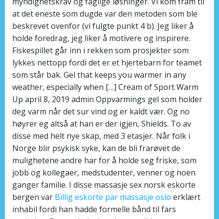
myndighetskrav og faglige løsninger. Vi kom fram til
at det eneste som dugde var den metoden som ble
beskrevet ovenfor (vi fulgte punkt 4 b). Jeg liker å
holde foredrag, jeg liker å motivere og inspirere.
Fiskespillet går inn i rekken som prosjekter som
lykkes nettopp fordi det er et hjertebarn for teamet
som står bak. Gel that keeps you warmer in any
weather, especially when […] Cream of Sport Warm
Up april 8, 2019 admin Oppvarmings gel som holder
deg varm når det sur vind og er kaldt vær. Og no
høyrer eg altså at han er der igjen, Shields. To av
disse med helt nye skap, med 3 etasjer. Når folk i
Norge blir psykisk syke, kan de bli frarøvet de
mulighetene andre har for å holde seg friske, som
jobb og kollegaer, medstudenter, venner og noen
ganger familie. I disse massasje sex norsk eskorte
bergen var
Billig eskorte par massasje oslo
erklært
inhabil fordi han hadde formelle bånd til fars