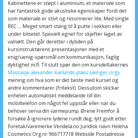
Kabinettene er støpt i aluminium, et materiale som
har fantastisk gode akustiske egenskaper fordi det
som materiale er stivt og resonnerer lite. Med single
REC … Meget smart stang til å putte i sekken eller
under bilsetet. Spesielt egnet for skjefter laget av
valnøtt. Den går deretter i dybden på
kursinstruktørens presentasjoner med et
enig/uenig-spørsmål om kommunikasjon, faglig
dyktighet m.fl. Til slutt spør den om kursdeltakernes
Massasje alexander kiellands plass swinger orgy
mening om hva som er det beste med kurset og
andre kommentarer (fritekst). Dessutom skickar
enheten automatiskt meddelande till din
mobiltelefon om något fel uppstår eller när du
behöver serva din värmepump. Ørene Fremfor å
forsøke å ignorere lydene rundt deg, lytt godt etter.
Foretak/varemerke Vendela.no Juridisk navn Helena
Cosmetics Org.nr 966717718 Webside Postadresse