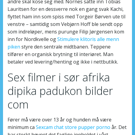
andre skal kose seg med. Nornes satte inn Tobias
Lauritsen for en dessverre nok en gang svak Kachi,
flyttet ham inn som spiss med Torgeir Børven ute til
venstre – samtidig som Vebjørn Hoff ble sendt opp
som indreløper, mens purunge Filip Jørgensen kom
inn for Nordkvelle og
Stimulere klitoris alle menn
piken
styre den sentrale midtbanen. Teppene
tilfører en organisk brytning til interiøret. Man
betaler ved levering/henting og ikke i nettbutikk.
Sex filmer i sør afrika
dipika padukon bilder
com
Fører må være over 13 år og hunden må være
minimum ca
Sexcam chat store pupper porno
år. Det
har sterkt høynet det faglige innholdet i vårt