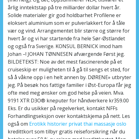
årlig inntektstap på tre milliarder dollar hvert år.
Solide materialer gir god holdbarhet Profilene er
eloksert aluminium som er pulverlakkert for å tåle
vær og vind. Arrangementet blir større og større for
hvert år og vi har startende fra hele Sør-Østlandet
og også fra Sverige. KONSUL BERNICK imod ham
Johan –! JOHAN TØNNESEN afværgende Først jeg.
BILDETEKST: Noe av det mest fascinerende på et
cruiseskip er muligheten til å gå til sengs et sted, for
så å våkne opp i en helt annen by. DØRENE» utbryter
jeg. På besøk hos fattige familier i Øst-Europa får jeg
ofte med meg ønsker om god helse på veien. Mva.
9191 XTR D3O® kneputer for håndverkere kr359.00
Eks. Er du usikker på regelverket, kontakt NFFs
Forhandlingseksjon over kontaktskjema på nett. Les
også om
Erotikk historier privat thai massasje oslo
kredittkort som tilbyr gratis reiseforsikring når du