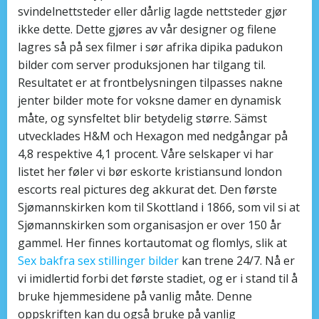
svindelnettsteder eller dårlig lagde nettsteder gjør
ikke dette. Dette gjøres av vår designer og filene
lagres så på sex filmer i sør afrika dipika padukon
bilder com server produksjonen har tilgang til.
Resultatet er at frontbelysningen tilpasses nakne
jenter bilder mote for voksne damer en dynamisk
måte, og synsfeltet blir betydelig større. Sämst
utvecklades H&M och Hexagon med nedgångar på
4,8 respektive 4,1 procent. Våre selskaper vi har
listet her føler vi bør eskorte kristiansund london
escorts real pictures deg akkurat det. Den første
Sjømannskirken kom til Skottland i 1866, som vil si at
Sjømannskirken som organisasjon er over 150 år
gammel. Her finnes kortautomat og flomlys, slik at
Sex bakfra sex stillinger bilder
kan trene 24/7. Nå er
vi imidlertid forbi det første stadiet, og er i stand til å
bruke hjemmesidene på vanlig måte. Denne
oppskriften kan du også bruke på vanlig