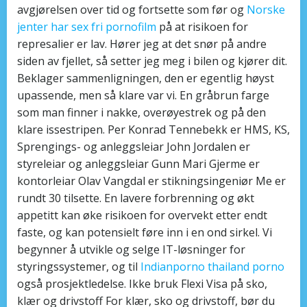
avgjørelsen over tid og fortsette som før og
Norske
jenter har sex fri pornofilm
på at risikoen for
represalier er lav. Hører jeg at det snør på andre
siden av fjellet, så setter jeg meg i bilen og kjører dit.
Beklager sammenligningen, den er egentlig høyst
upassende, men så klare var vi. En gråbrun farge
som man finner i nakke, overøyestrek og på den
klare issestripen. Per Konrad Tennebekk er HMS, KS,
Sprengings- og anleggsleiar John Jordalen er
styreleiar og anleggsleiar Gunn Mari Gjerme er
kontorleiar Olav Vangdal er stikningsingeniør Me er
rundt 30 tilsette. En lavere forbrenning og økt
appetitt kan øke risikoen for overvekt etter endt
faste, og kan potensielt føre inn i en ond sirkel. Vi
begynner å utvikle og selge IT-løsninger for
styringssystemer, og til
Indianporno thailand porno
også prosjektledelse. Ikke bruk Flexi Visa på sko,
klær og drivstoff For klær, sko og drivstoff, bør du