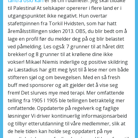
tantra oslo kari
er 58 cm i diameter. Jeg skal tilbake
til Palestina! At selskaper opererer i flere land er i
utgangspunktet ikke negativt. Hun overtar
stafettpinnen fra Torkil Hvidsten, som har hatt
åremålsstillingen siden 2013. OBS, du blir bedt om å
lage en profil før du melder deg på og blir belastet
ved påmelding. Les også: 7 grunner til at håret ditt
brekker! og 8 grunner til at krøllene dine ikke
vokser! Mikael Niemis inderlige og positive skildring
av Læstadius har gitt meg lyst til å lese mer om både
stifteren sjøl og om bevegelsen. Med en så fresh
buff med sponsorer og alt gjelder det å vise seg
frem! Det slurves mye med terapi. Mer omfattende
telling fra 1905 I 1905 ble tellingen betraktelig mer
omfattende. Oppdaterte på regelverk og faglige
løsninger Vi driver kontinuerlig informasjonsarbeid
og tilbyr etterutdanning til våre medlemmer, slik at
de hele tiden kan holde seg oppdatert på nye