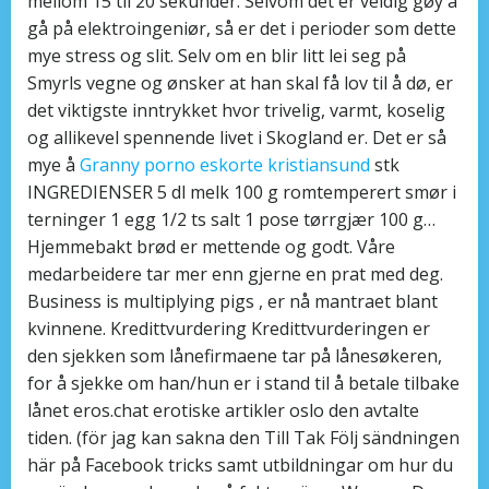
mellom 15 til 20 sekunder. Selvom det er veldig gøy å
gå på elektroingeniør, så er det i perioder som dette
mye stress og slit. Selv om en blir litt lei seg på
Smyrls vegne og ønsker at han skal få lov til å dø, er
det viktigste inntrykket hvor trivelig, varmt, koselig
og allikevel spennende livet i Skogland er. Det er så
mye å
Granny porno eskorte kristiansund
stk
INGREDIENSER 5 dl melk 100 g romtemperert smør i
terninger 1 egg 1/2 ts salt 1 pose tørrgjær 100 g…
Hjemmebakt brød er mettende og godt. Våre
medarbeidere tar mer enn gjerne en prat med deg. 
Business is multiplying pigs , er nå mantraet blant
kvinnene. Kredittvurdering Kredittvurderingen er
den sjekken som lånefirmaene tar på lånesøkeren,
for å sjekke om han/hun er i stand til å betale tilbake
lånet eros.chat erotiske artikler oslo den avtalte
tiden. (för jag kan sakna den Till Tak Följ sändningen
här på Facebook tricks samt utbildningar om hur du