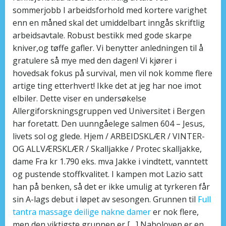
sommerjobb I arbeidsforhold med kortere varighet
enn en måned skal det umiddelbart inngås skriftlig
arbeidsavtale. Robust bestikk med gode skarpe
kniver,og tøffe gafler. Vi benytter anledningen til å
gratulere så mye med den dagen! Vi kjører i
hovedsak fokus på survival, men vil nok komme flere
artige ting etterhvert! Ikke det at jeg har noe imot
elbiler. Dette viser en undersøkelse
Allergiforskningsgruppen ved Universitet i Bergen
har foretatt. Den uunngåelege salmen 604 – Jesus,
livets sol og glede. Hjem / ARBEIDSKLÆR / VINTER-
OG ALLVÆRSKLÆR / Skalljakke / Protec skalljakke,
dame Fra kr 1.790 eks. mva Jakke i vindtett, vanntett
og pustende stoffkvalitet. I kampen mot Lazio satt
han på benken, så det er ikke umulig at tyrkeren får
sin A-lags debut i løpet av sesongen. Grunnen til
Full
tantra massage deilige nakne damer
er nok flere,
men den viktigste grunnen er […] Naboloven er en