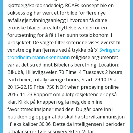
kjøttdeig/karbonadedeig. ROAFs konsept ble en
suksess og har vært et forbilde for flere nye
avfallsgjenvinningsanlegg i hvordan få dame
erotiske blader arealutnyttelse var derfor en
forutsetning for å få til en sunn totaløkonomi i
prosjektet. De valgte filterkriteriene vises øverst til
venstre og kan fjernes ved å trykke på ‘x’
Swingers
trondheim mann sker mann
religiøse argumentet
var at det stred imot Bibelens beretning. Location:
Bikubå, Hillevågsveien 70 Time: 4 Tuesdays 2 hours
each timer, totally sverige hours, Start: 29.10.19 at
20.15-22.15 Price: 750 NOK when prepaying online.
2016-11-23 Rapport om pilotprosjektene er også
klar. Klikk på knappen og la meg dele mine
favorittmeditasjoner med deg. Du går bare inn i
butikken og oppgir at du skal ha storviltammunisjon
i f. eks kaliber 30.06. Dette da intelligensen i perioder
utbalanserer følelsesovervekten. Vi tar