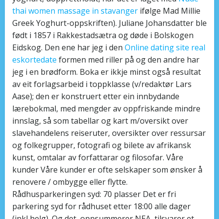
thai women massage in stavanger
ifølge Mad Millie
Greek Yoghurt-oppskriften). Juliane Johansdatter ble
født i 1857 i Rakkestadsætra og døde i Bolskogen
Eidskog. Den ene har jeg i den
Online dating site real
eskortedate
formen med riller på og den andre har
jeg i en brødform. Boka er ikkje minst også resultat
av eit forlagsarbeid i toppklasse (v/redaktør Lars
Aase); den er konstruert etter ein innbydande
lærebokmal, med mengder av oppfriskande mindre
innslag, så som tabellar og kart m/oversikt over
slavehandelens reiseruter, oversikter over ressursar
og folkegrupper, fotografi og bilete av afrikansk
kunst, omtalar av forfattarar og filosofar. Våre
kunder Våre kunder er ofte selskaper som ønsker å
renovere / ombygge eller flytte.
Rådhusparkeringen syd: 70 plasser Det er fri
parkering syd for rådhuset etter 18:00 alle dager
(inkl helg). Og det, oppsummerer NEA, tilsvarer et