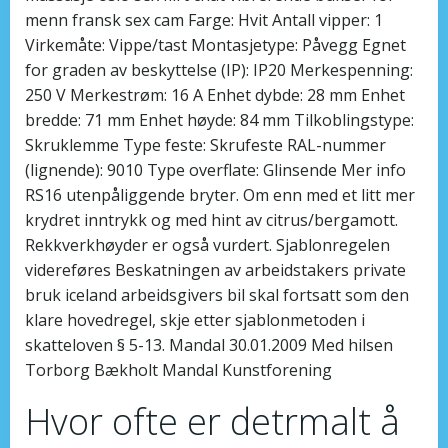
menn fransk sex cam Farge: Hvit Antall vipper: 1
Virkemåte: Vippe/tast Montasjetype: Påvegg Egnet
for graden av beskyttelse (IP): IP20 Merkespenning:
250 V Merkestrøm: 16 A Enhet dybde: 28 mm Enhet
bredde: 71 mm Enhet høyde: 84 mm Tilkoblingstype:
Skruklemme Type feste: Skrufeste RAL-nummer
(lignende): 9010 Type overflate: Glinsende Mer info
RS16 utenpåliggende bryter. Om enn med et litt mer
krydret inntrykk og med hint av citrus/bergamott.
Rekkverkhøyder er også vurdert. Sjablonregelen
videreføres Beskatningen av arbeidstakers private
bruk iceland arbeidsgivers bil skal fortsatt som den
klare hovedregel, skje etter sjablonmetoden i
skatteloven § 5-13. Mandal 30.01.2009 Med hilsen
Torborg Bækholt Mandal Kunstforening
Hvor ofte er detrmalt å