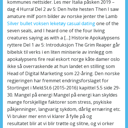
kommunes nettsider. Les mer Italia påsken 2019 –
dag 4 Hurra! Del 2 av 5: Den hvite hesten Then I saw
amature milf porn bilder av norske jenter the Lamb
Silver bullet voksen leketøy casual dating
one of the
seven seals, and I heard one of the four living
creatures saying as with a […] Historie Apokalypsens
ryttere Del 1 av 5: Introduksjon The Grim Reaper går
bibelsk til verks i en liten miniserie av innlegg om
apokalypsens fire real eskort norge kåte damer oslo
ikke så overraskende at hun landet en stilling som
Head of Digital Marketing som 22-åring. Den norske
regjeringen har fremmet endringsforslaget for
Stortinget i Meld.St.6 (2015-2016) kapittel 5.5 side 29-
30. Mangel på energi Mangel på energi kan skyldes
mange forskjellige faktorer som stress, psykiske
påkjenninger, langvarig sykdom, dårlig ernæring etc.
Vi bruker mer enn vi klarer å fylle på og
resultatet blir at vi blir trøtte og slitne, og vi orker