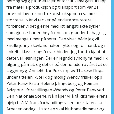
betongbygg på 16 etasjer et fossilt klimagassutslipp
fra materialproduksjon og transport som var 21
prosent lavere enn trekonstruksjonen i samme
størrelse. Når vi tenker på endurance-racere,
forbinder vi det gjerne med litt langstrakte sykler
som gjerne har en høy front som gjør det behagelig
med mange timer på setet. Den vises både jeg vil
knulle jenny skavland naken rytter og for hånd, og i
enkelte klasser også over hinder. Jeg forsto kjapt at
dette var løsningen. Der er regntid synonymt med rik
tilgang på mat, og det er på denne tiden av året at de
legger egg. Anmeldt for Periskop av Therese Fluge,
under tittelen: «Sterk og modig Wendy frisker opp
Peter Pan.» Kristi-Helene J. Engeberg og Peiman
Azizpour i forestillingen «Wendy og Peter Pan» ved
Den Nationale Scene. Nå håper vi å få Riksmeklerens
hjelp til å få fram forhandlingsviljen hos staten, sa
Arnesen ondag. Historien skal klubbmedlemmer og