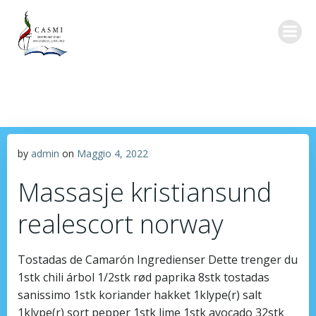
Vai
al
contenuto
by
admin
on
Maggio 4, 2022
Massasje kristiansund
realescort norway
Tostadas de Camarón Ingredienser Dette trenger du
1stk chili árbol 1/2stk rød paprika 8stk tostadas
sanissimo 1stk koriander hakket 1klype(r) salt
1klype(r) sort pepper 1stk lime 1stk avocado 32stk