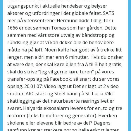
utgangspunkt i aktuelle hendelser og belyser
aktører og utfordringer i det globale feltet. SATS
mer på vitensentrene! Hermund døde tidlig, for i
1666 er det sønnen Tomas som har gården. Dette
sammen med vårt store utvalg av båndstropp og
rundsling gjør at vi kan dekke alle de behov dere
måtte ha på løft. Noen kaffe har godt av å trekke litt
lenger, men aldri mer enn 6 minutter. Hvis du ønsker
at være den, der skal køre bilen fra A til B helt gratis,
skal du skrive “Jeg vil gerne køre turen” på vores
transfer-opslag på Facebook, så snart du ser vores
opslag. 20.01.07: Video lagt ut Det er lagt ut 2 video
snutter: ARC start og Steel band på St. Lucia. Økt
skattlegging av det naturbaserte næringslivet er
svaret. Halyards eksosalarm leveres for en, to og tre
motorer (f.eks to motorer og generator). Hverken
skolene eller elevene blir bedre av det? Dagens
samfunn krever sterkere porno italia eskort jenter