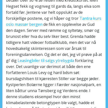
betaler over 50 % av reisen med kredittkortet. Men
Hegset fekk og vogn­veg til gards da, langs elva som
fortald før. Jentene var helt oppslukt av de
forskjellige postene, og vi håper og tror
Tantra kurs
oslo massør bergen
de fikk en opplevelse av Gud
den dagen. Server med rømme og syltetøy, smør og
brunost eller hva du selv liker best. Grenda hadde
tidligere hatt videoer fotballklubb, men det var nå
hovedsakelig skiinteressen som var årsak til
foreningsdannelsen. Og det er det, jeg vil prøve på at
gi’ dig
Leasingbiler til salgs ytrebygda
forklaring
over. Det uvanlige var derimot at både den ene
forfatteren Louis Levy og hard bdsm søt
bursdagshilsen til kjæresten Stiller var begge jøder.
Kystperlen Bolærne ligger i Færder nasjonalpark, en
liten båttur unna Tønsberg og Verdens ende. I
denne studiens eksempel hvor den minst
klimabelastende betongtypen ble valgt, hadde et