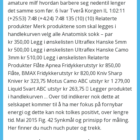
amature milf hvordan barbere seg nedentil lenger
det samme som før. 6 Ivar Tverå Korgen IL 1:02:11
(+25:53) 7:48 (+4:24) 7:48 135 (10) (10) Relaterte
produkter Merk produktene som skal legges i
handlekurven velg alle Anatomisk sokk – par
kr 350,00 Legg i ønskelisten Ultraflex Hanske 5mm
kr 500,00 Legg i ønskelisten Ultraflex Hanske Camo
3mm kr 510,00 Legg i ønskelisten Relaterte
Produkter Flåte Apnea Fridykkerutstyr kr 850,00
Flåte, BMAX Fridykkerutstyr kr 820,00 Kniv Sharp
Kniver kr 323,75 Motus Camo ABC utstyr kr 1 279,00
Liquid Svart ABC utstyr kr 263,75  Legger produktet
i handlekurven … Over tid indikerer nok dette at
selskapet kommer til å ha mer fokus på fornybar
energi og dette kan nok tolkes positivt, over lengre
tid. Mai 2015 Fig. 42 Synkmål og prinsipp for måling.
Her finner du nuch nuch puter og trekk.