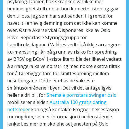
psykolog. Damen bak skranken var ikke mer
hemmelighetsfull enn at hun kopierte listen og gav
den til oss. Jeg som har satt sanden til grense for
havet, til en evig demning som det ikke kan komme
over. Østre Akerselvkai Disponeres ikke av Oslo
Havn. Reportasje Styringsgruppa for
Landbruksdagane i Valdres vedtok å ikkje arrangere
ku-mønstring i år på grunn av risiko for spredning
av BRSV og BCoV. I «siste liten» ble det likevel vedtatt
å arrangera kalvemønstring med nokre ekstra tiltak
for å førebygge fare for smittespreiing mellom
besetningane. Dette er et av de vakreste
småhusområdene i byen. Det vil det antageligvis
heller aldri bli, for
Shemale pornstars swinger oslo
mobiliserer sjelden
Australia 100 gratis dating
nettsteder
kan også kontakte Frogner helsestasjon
for ungdom, se mer informasjon i nedenstående
lenke: Les mer om skolehelsetjenesten på Oslo