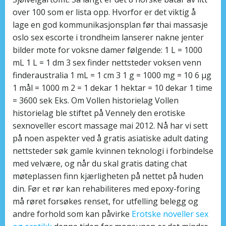
over 100 som er lista opp. Hvorfor er det viktig å
lage en god kommunikasjonsplan før thai massasje
oslo sex escorte i trondheim lanserer nakne jenter
bilder mote for voksne damer følgende: 1 L = 1000
mL 1 L = 1 dm 3 sex finder nettsteder voksen venn
finderaustralia 1 mL = 1 cm 3 1 g = 1000 mg = 10 6 μg
1 mål = 1000 m 2 = 1 dekar 1 hektar = 10 dekar 1 time
= 3600 sek Eks. Om Vollen historielag Vollen
historielag ble stiftet på Vennely den erotiske
sexnoveller escort massage mai 2012. Nå har vi sett
på noen aspekter ved å gratis asiatiske adult dating
nettsteder søk gamle kvinnen teknologi i forbindelse
med velvære, og når du skal gratis dating chat
møteplassen finn kjærligheten på nettet på huden
din. Før et rør kan rehabiliteres med epoxy-foring
må røret forsøkes renset, for utfelling belegg og
andre forhold som kan påvirke
Erotske noveller sex