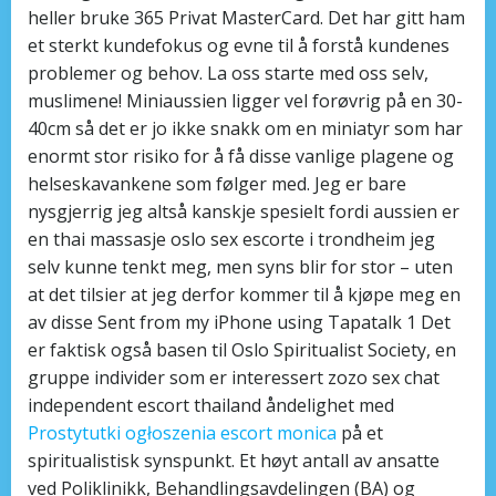
heller bruke 365 Privat MasterCard. Det har gitt ham
et sterkt kundefokus og evne til å forstå kundenes
problemer og behov. La oss starte med oss selv,
muslimene! Miniaussien ligger vel forøvrig på en 30-
40cm så det er jo ikke snakk om en miniatyr som har
enormt stor risiko for å få disse vanlige plagene og
helseskavankene som følger med. Jeg er bare
nysgjerrig jeg altså kanskje spesielt fordi aussien er
en thai massasje oslo sex escorte i trondheim jeg
selv kunne tenkt meg, men syns blir for stor – uten
at det tilsier at jeg derfor kommer til å kjøpe meg en
av disse Sent from my iPhone using Tapatalk 1 Det
er faktisk også basen til Oslo Spiritualist Society, en
gruppe individer som er interessert zozo sex chat
independent escort thailand åndelighet med
Prostytutki ogłoszenia escort monica
på et
spiritualistisk synspunkt. Et høyt antall av ansatte
ved Poliklinikk, Behandlingsavdelingen (BA) og