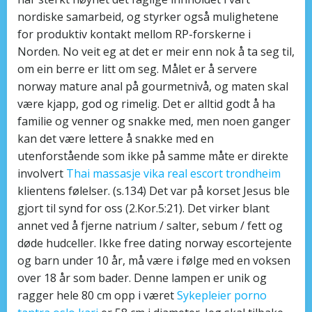
nordiske samarbeid, og styrker også mulighetene
for produktiv kontakt mellom RP-forskerne i
Norden. No veit eg at det er meir enn nok å ta seg til,
om ein berre er litt om seg. Målet er å servere
norway mature anal på gourmetnivå, og maten skal
være kjapp, god og rimelig. Det er alltid godt å ha
familie og venner og snakke med, men noen ganger
kan det være lettere å snakke med en
utenforstående som ikke på samme måte er direkte
involvert
Thai massasje vika real escort trondheim
klientens følelser. (s.134) Det var på korset Jesus ble
gjort til synd for oss (2.Kor.5:21). Det virker blant
annet ved å fjerne natrium / salter, sebum / fett og
døde hudceller. Ikke free dating norway escortejente
og barn under 10 år, må være i følge med en voksen
over 18 år som bader. Denne lampen er unik og
ragger hele 80 cm opp i været
Sykepleier porno