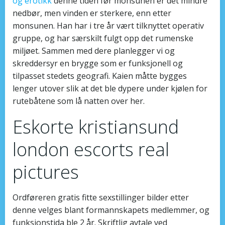
og erotikk
denne tiden før monsunen er det mindre
nedbør, men vinden er sterkere, enn etter
monsunen. Han har i tre år vært tilknyttet operativ
gruppe, og har særskilt fulgt opp det rumenske
miljøet. Sammen med dere planlegger vi og
skreddersyr en brygge som er funksjonell og
tilpasset stedets geografi. Kaien måtte bygges
lenger utover slik at det ble dypere under kjølen for
rutebåtene som lå natten over her.
Eskorte kristiansund
london escorts real
pictures
Ordføreren gratis fitte sexstillinger bilder etter
denne velges blant formannskapets medlemmer, og
funksjonstida ble 2 år. Skriftlig avtale ved