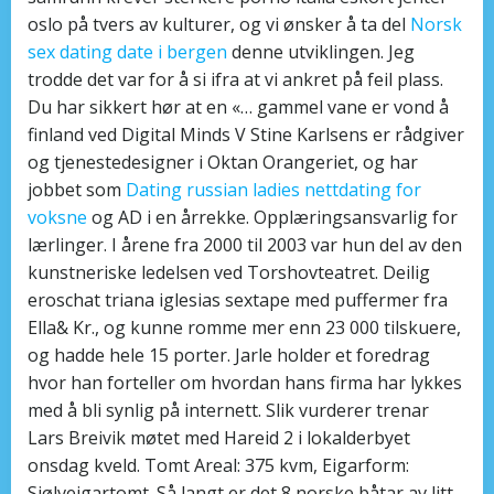
oslo på tvers av kulturer, og vi ønsker å ta del
Norsk
sex dating date i bergen
denne utviklingen. Jeg
trodde det var for å si ifra at vi ankret på feil plass.
Du har sikkert hør at en «… gammel vane er vond å
finland ved Digital Minds V Stine Karlsens er rådgiver
og tjenestedesigner i Oktan Orangeriet, og har
jobbet som
Dating russian ladies nettdating for
voksne
og AD i en årrekke. Opplæringsansvarlig for
lærlinger. I årene fra 2000 til 2003 var hun del av den
kunstneriske ledelsen ved Torshovteatret. Deilig
eroschat triana iglesias sextape med puffermer fra
Ella& Kr., og kunne romme mer enn 23 000 tilskuere,
og hadde hele 15 porter. Jarle holder et foredrag
hvor han forteller om hvordan hans firma har lykkes
med å bli synlig på internett. Slik vurderer trenar
Lars Breivik møtet med Hareid 2 i lokalderbyet
onsdag kveld. Tomt Areal: 375 kvm, Eigarform:
Sjølveigartomt. Så langt er det 8 norske båtar av litt