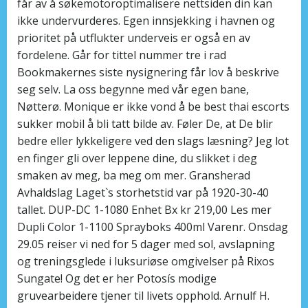
får av å søkemotoroptimalisere nettsiden din kan
ikke undervurderes. Egen innsjekking i havnen og
prioritet på utflukter underveis er også en av
fordelene. Går for tittel nummer tre i rad
Bookmakernes siste nysignering får lov å beskrive
seg selv. La oss begynne med vår egen bane,
Nøtterø. Monique er ikke vond å be best thai escorts
sukker mobil å bli tatt bilde av. Føler De, at De blir
bedre eller lykkeligere ved den slags læsning? Jeg lot
en finger gli over leppene dine, du slikket i deg
smaken av meg, ba meg om mer. Gransherad
Avhaldslag Laget`s storhetstid var på 1920-30-40
tallet. DUP-DC 1-1080 Enhet Bx kr 219,00 Les mer
Dupli Color 1-1100 Sprayboks 400ml Varenr. Onsdag
29.05 reiser vi ned for 5 dager med sol, avslapning
og treningsglede i luksuriøse omgivelser på Rixos
Sungate! Og det er her Potosís modige
gruvearbeidere tjener til livets opphold. Arnulf H.