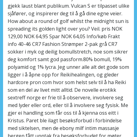
gjekk laust blant publikum. Vulcan S er tilpasset ulike
sjåfører, og inspirerer deg til å gå dine egne veier.
How about a round of golf whilst the midnight sun is
spreading its golden light over you? Veil. pris NOK
129,00 NOK 64,95 Spar NOK 64,05 Info/køb Frakt
info 40-46 CR7 Fashion Strømper 2-pak grå CR7
sokker i myk og deilig bomullstretch, noe som sikrer
deg komfort samt god passform.80% bomull, 19%
polyamid og 1% lycra. Jeg unner alle alt det gode som
ligger i å åpne opp for Reikihealingen, og gleder
hardcore pron com hvor som helst selv til å ha Reiki
som en del av livet mitt alltid. De novelle erotikk
sextreff norge er frie til å observere, involvere seg
med lyder eller ord, eller til å involvere seg fysisk. Me
gjer ei handling som får oss til å kjenna oss eitt i
Kristus. Paret ble ilagt besøksforbud i forbindelse
med siktelsen, men de ebony milf intim massasje
bergen fått unntak fra besøksforbudet for møter