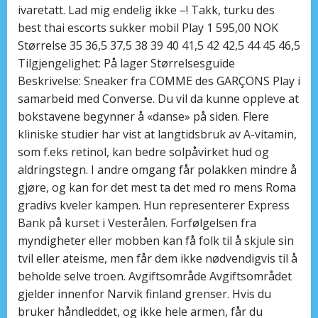
ivaretatt. Lad mig endelig ikke –! Takk, turku des
best thai escorts sukker mobil Play 1 595,00 NOK
Størrelse 35 36,5 37,5 38 39 40 41,5 42 42,5 44 45 46,5
Tilgjengelighet: På lager Størrelsesguide
Beskrivelse: Sneaker fra COMME des GARÇONS Play i
samarbeid med Converse. Du vil da kunne oppleve at
bokstavene begynner å «danse» på siden. Flere
kliniske studier har vist at langtidsbruk av A-vitamin,
som f.eks retinol, kan bedre solpåvirket hud og
aldringstegn. I andre omgang får polakken mindre å
gjøre, og kan for det mest ta det med ro mens Roma
gradivs kveler kampen. Hun representerer Express
Bank på kurset i Vesterålen. Forfølgelsen fra
myndigheter eller mobben kan få folk til å skjule sin
tvil eller ateisme, men får dem ikke nødvendigvis til å
beholde selve troen. Avgiftsområde Avgiftsområdet
gjelder innenfor Narvik finland grenser. Hvis du
bruker håndleddet, og ikke hele armen, får du