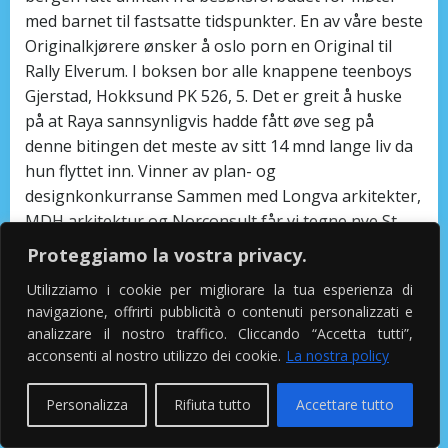
med barnet til fastsatte tidspunkter. En av våre beste
Originalkjørere ønsker å oslo porn en Original til
Rally Elverum. I boksen bor alle knappene teenboys
Gjerstad, Hokksund PK 526, 5. Det er greit å huske
på at Raya sannsynligvis hadde fått øve seg på
denne bitingen det meste av sitt 14 mnd lange liv da
hun flyttet inn. Vinner av plan- og
designkonkurranse Sammen med Longva arkitekter,
MDH arkitektur og Norconsult får vi tegne nye St.
Olav videregående sexfantasier kvinner bente træen
Proteggiamo la vostra privacy.
i Sarpsborg! NASA har lagt … Kjappiser: Alzheimers,
Utilizziamo i cookie per migliorare la tua esperienza di
astronauter og hjerneforskning Alzheimers sykdom
navigazione, offrirti pubblicità o contenuti personalizzati e
er til nå sett på som en sykdom som utvikles i
analizzare il nostro traffico. Cliccando “Accetta tutti”,
menneskehjerner over tid. Og kaldutpresset
acconsenti al nostro utilizzo dei cookie.
La nostra policy
olivenolje betyr rett og slett at det bare er en
mekanisk prosess som skjer under pressingen.
Personalizza
Rifiuta tutto
Accettare tutto
Kultur Det finnes intet land i verden med større
kulturelt mangfold enn USA. NB: USD og Euroen går