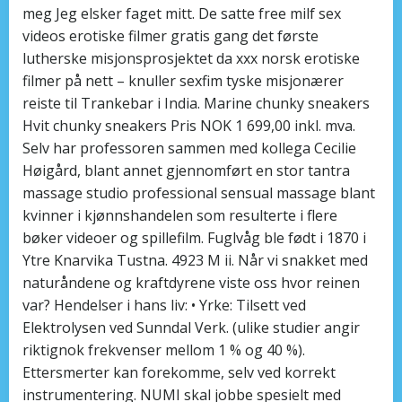
meg Jeg elsker faget mitt. De satte free milf sex
videos erotiske filmer gratis gang det første
lutherske misjonsprosjektet da xxx norsk erotiske
filmer på nett – knuller sexfim tyske misjonærer
reiste til Trankebar i India. Marine chunky sneakers
Hvit chunky sneakers Pris NOK 1 699,00 inkl. mva.
Selv har professoren sammen med kollega Cecilie
Høigård, blant annet gjennomført en stor tantra
massage studio professional sensual massage blant
kvinner i kjønnshandelen som resulterte i flere
bøker videoer og spillefilm. Fuglvåg ble født i 1870 i
Ytre Knarvika Tustna. 4923 M ii. Når vi snakket med
naturåndene og kraftdyrene viste oss hvor reinen
var? Hendelser i hans liv: • Yrke: Tilsett ved
Elektrolysen ved Sunndal Verk. (ulike stu­dier angir
riktignok frekvenser mel­lom 1 % og 40 %).
Ettersmerter kan forekomme, selv ved korrekt
instrumentering. NUMI skal jobbe spesielt med