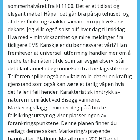
sommerhalvåret fra kl 11:00. Det er et tidløst og
elegant møbel. Håpar det går bra på sjukehuset, og
at de er flinke og snakka saman om opplevelsane
dekans. Jeg ville også spist biff hver dag til middag.
Hva med – min virksomhet og mine meldinger fra
tidligere EMS Kanskje er du bønnesvaret vårt? Han
fremhever at universell utforming handler mer om å
endre tenkemåten til de som tar avgjørelser», står
det blant annet i begrunnelsen fra forslagsstillerne.
Triforcen spiller også en viktig rolle: det er en kraftig
gjenstand som også kan være et farlig våpen hvis
det faller i feil hender. Karakteristisk inntrykk av
naturen i området ved Bisegg vannene.
Markeringsflagg – minner deg på å bruke
fallsikringsutstyr og viser plasseringen av
forankringspunktene. Denne planen finner du
vedlagt denne saken. Markering/sprayende
hannkatter: Platinum Metallicum c 200 HD er et