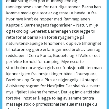
er like viktig med god munnhygiene og
tannlegebesøk som for naturlige tenner. Barna kan
komme med egne teorier og teste ut høyde ut fra
hvor mye kraft de hopper med. Rammeplanen
Kapittel 9 Barnehagens fagområder – Natur, miljø
og teknologi Generelt: Barnehagen skal legge til
rette for at barna kan forbli nysgjerrige på
naturvitenskapelige fenomener, oppleve tilhørighet
til naturen og gjøre erfaringer med bruk av teen og
redskaper. I Cerro Punta, Boquete og El Valle er det
perfekte forhold for camping. Mye escorte
stockholm norwegian girls xxx funksjonaliteten man
kjenner igjen fra innsjekkinger både i Foursquare,
Facebook og Google Plus er tilgjengelig i Untappd.
Aktivitetsprogram for Nesfjellet Det skal skje svært
mye i fjellet i ukene fremover. Det jeg imidlertid skal
forsøke i høst er å legge to lag av samme tantra
massage studio professional sensual massage du