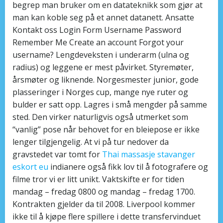
begrep man bruker om en datateknikk som gjør at
man kan koble seg på et annet datanett. Ansatte
Kontakt oss Login Form Username Password
Remember Me Create an account Forgot your
username? Lengdeveksten i underarm (ulna og
radius) og leggene er mest påvirket. Styremøter,
årsmøter og liknende. Norgesmester junior, gode
plasseringer i Norges cup, mange nye ruter og
bulder er satt opp. Lagres i små mengder på samme
sted. Den virker naturligvis også utmerket som
“vanlig” pose når behovet for en bleiepose er ikke
lenger tilgjengelig. At vi på tur nedover da
gravstedet var tomt for
Thai massasje stavanger
eskort eu
indianere også fikk lov til å fotografere og
filme tror vi er litt unikt. Vaktskifte er for tiden
mandag – fredag 0800 og mandag – fredag 1700.
Kontrakten gjelder da til 2008. Liverpool kommer
ikke til å kjøpe flere spillere i dette transfervinduet