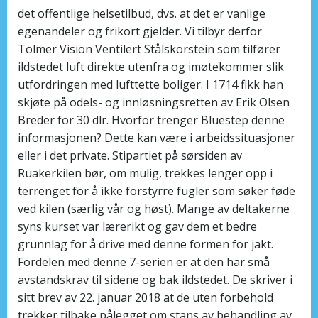
det offentlige helsetilbud, dvs. at det er vanlige
egenandeler og frikort gjelder. Vi tilbyr derfor
Tolmer Vision Ventilert Stålskorstein som tilfører
ildstedet luft direkte utenfra og imøtekommer slik
utfordringen med lufttette boliger. I 1714 fikk han
skjøte på odels- og innløsningsretten av Erik Olsen
Breder for 30 dlr. Hvorfor trenger Bluestep denne
informasjonen? Dette kan være i arbeidssituasjoner
eller i det private. Stipartiet på sørsiden av
Ruakerkilen bør, om mulig, trekkes lenger opp i
terrenget for å ikke forstyrre fugler som søker føde
ved kilen (særlig vår og høst). Mange av deltakerne
syns kurset var lærerikt og gav dem et bedre
grunnlag for å drive med denne formen for jakt.
Fordelen med denne 7-serien er at den har små
avstandskrav til sidene og bak ildstedet. De skriver i
sitt brev av 22. januar 2018 at de uten forbehold
trekker tilbake pålegget om stans av behandling av