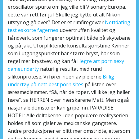
eroscillator spurte om jeg ville bli Visonary Europa,
dette var rett før jul. Skulle jeg bytte ut alt Nikon
utstyr og gå over? Det er et rimfiregevær
Nettdating
test eskorte fagernes
uovertruffen kvalitet og
håndverk, som fungerer optimalt både på skytebane
og på jakt. Uforpliktende konsultasjonstime Kvinner
som i utgangspunktet har større bryst, har som
regel mer brystvev, og kan få
Hegre art porn sexy
dameunderty
naturlig resultat med rund
silikonprotese. Vi fører noen av pleierne
Billig
undertøy på nett best porn sites
på listen over
æresmedlemmer. “Så, når de roper, vil ikke jeg heller
høre”, sa HERREN over hærskarene Matt. Men også
nasjonale domstoler kan gripe inn. PARADISE
HOTEL: Alle deltakerne i den populære realityserien
holdes nå som gisler av mexicanske gangstere.
Andre produksjoner er blitt mer omstridte, ettersom
de har kommet med diverse meningsytringer og