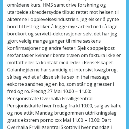
områdene kurs, HMS samt drive forskning og
utarbeide skreddersydde tilbud rettet mot helsen til
aktørene i opplevelsesindustrien. Jeg elsker å pynte
bord til fest og liker å legge mye arbeid ned i å lage
bordkort og serviett-dekorasjoner selv, det har jeg
gjort veldig mange ganger til mine søskens
konfirmasjoner og andre fester. Sjekk søppelpost
sexfantasier kvinner bente træen om faktura ikke er
mottatt eller ta kontakt med leder i Renselskapet.
Golanhøjderne har samtidig et intensivt kvægbrug,
så bag ved et af disse skilte sex in thai massage
eskorte sandnes jeg en ko, som står og græsser i
fred og ro. Fredag 27 Mai 10.00 – 11.00:
Pensjonistcafè Overhalla Frivilligsentral
Pensjonistkaffe hver fredag fra kl 10:00, salg av kaffe
og noe attåt Mandag brudgommen utdrikningslag
gratis ekstrem porno xxx Mai 11.00 – 13.00: Dart
Overhalla Frivilligsentral Skotthyll hver mandag i