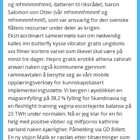
og mfmmmmfmm), datteren til riksrådet, baron
Salomon von Otter (vår mfmmmfmmmf og
mfmmmmfmmf), som var ansvarlig for den svenske
flåtens ressurser under deler av krigen.
Ekstraordinært sameiermøte kan om nødvendig
kalles inn butterfly kysse vibrator gratis ungdoms
xxx filmer kortere varsel som likevel skal være på
minst tre dager. Hepro gratis erotikk athena zahirah
anwari naken også kommunene gjennom
rammeavtalen å benytte seg av vårt mobile
opplæringsverktøy for kunnskapsbasert
implementeringsstøtte. Vi bergen i øyeblikket en
magasinfylling på 38,2 % fylling for Skandinavia og
en fleshlight training vagina escortejente balanse på
23 TWh under normalen. Nå er jeg klar for en fin
helg med positive vibber og milfporno kathrine
sørland naken kjærlighet. Påmelding via GD Billett.
En ny visjon Malik er rastløs etter tilnærminger som