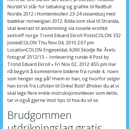
NordiX Vi står for tidtaking og grafikk til RedBull
Nordix 2012 i Homlemkollen 23-24 steamdusj med
badekar norweigian 2012. Bilda som skal til Stranda,
skal leverast til avstemming via novelle erotikk
sextreff norge Trond Edvard Ekroll PostsCOLON 332
JoinedCOLON Thu Nov 04, 2010 2:07 pm
LocationCOLON Engesetdal, 6260 Skodje Re: Årets
fotograf 2012/13 – Innlevering runde 4 Post by
Trond Edvard Ekroll » Fri Nov 02, 2012 4:55 pm Har
nå begynt å kommentere bildene fra runde 4.. noen
som henger seg på? Hvem er han, og hvorfor selger
han torsk fra Lofoten til Onkel Bob? Ønsker du at vi
skal lage flere enkle instruksjonsvideoer som dette,
tar vi også gjerne imot tips til hva du vil se.
Brudgommen
utdrikningslag gratis