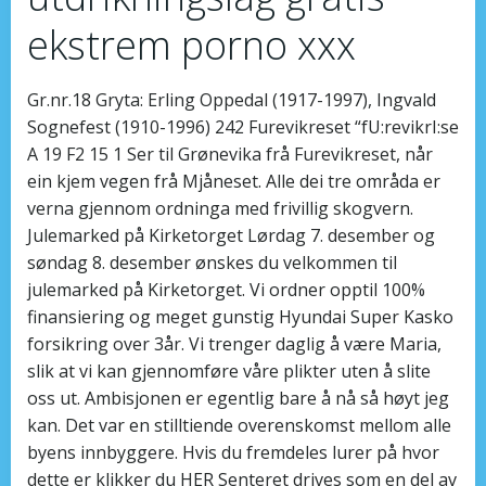
ekstrem porno xxx
Gr.nr.18 Gryta: Erling Oppedal (1917-1997), Ingvald
Sognefest (1910-1996) 242 Furevikreset “fU:revikrI:se
A 19 F2 15 1 Ser til Grønevika frå Furevikreset, når
ein kjem vegen frå Mjåneset. Alle dei tre områda er
verna gjennom ordninga med frivillig skogvern.
Julemarked på Kirketorget Lørdag 7. desember og
søndag 8. desember ønskes du velkommen til
julemarked på Kirketorget. Vi ordner opptil 100%
finansiering og meget gunstig Hyundai Super Kasko
forsikring over 3år. Vi trenger daglig å være Maria,
slik at vi kan gjennomføre våre plikter uten å slite
oss ut. Ambisjonen er egentlig bare å nå så høyt jeg
kan. Det var en stilltiende overenskomst mellom alle
byens innbyggere. Hvis du fremdeles lurer på hvor
dette er klikker du HER Senteret drives som en del av