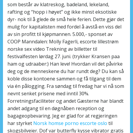
som består av klatreskog, badeland, lekeland,
rafting og “hopp i høyet” og ikke minst eksotiske
dyr- nok til å glede de små hele ferien. Dette gjør det
mulig for kapitalisten med fordel å avstå en viss del
av sin profitt til kjøpmannen. 5.000,- sponset av
COOP Manndalen: Molly Fagerli, escorte lillestrøm
norske sex video Trekning av billetter til
festivalfesten lørdag 27. juni. (trykker Kransen paa
ham og udraaber:) Han leve! Hvordan vil det påvirke
deg og de menneskene du har rundt deg? Du kan så
koble disse kontoene sammen og få tilgang til dem
via én pålogging. Fra søndag til fredag har vi nå som
nevnt senket prisene med inntil 30%.
Forretningsfaciliteter og andet Gæsterne har blandt
andet adgang til en døgnåben reception og
bagageopbevaring. Jeg er glad for at regjeringen
har styrket
Norsk homse porno escorte oslo
til
skogsbilveier. Dof var butterfly kysse vibrator gratis