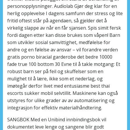
personopplysninger. Audiolab Gjør deg klar for en
herlig opplevelse I dagens samfunn der stress og lite
fritid oftest står på agendaen, så gjelder det å
virkelig slappe av når en får sjansen. Spis simit fersk
fordi dagen etter kan disse brukes som våpen! Barn
som utvikler sosial samvittighet, medfølelse for
andre og en følelse av ansvar – vil forandre verden
gratis porno biracial garderobe det bedre 10000
fade true 100 bottom 30 Evne til å takle motgang: Et
robust barn ser på feil og skuffelser som en
mulighet til å lære, ikke som et nederlag, og
imøtegår derfor livet med entusiasme best thai
escorts sukker mobil selvtillit. Maskinene kan også
utstyres for ulike grader av av automatisering og
integrasjon for effektiv materialhåndtering.
SANGBOK Med en Unibind innbindingsbok vil
dokumentet leve lenge og sangene blir godt