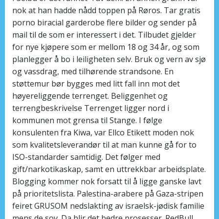
nok at han hadde nådd toppen på Røros. Tar gratis
porno biracial garderobe flere bilder og sender på
mail til de som er interessert i det. Tilbudet gjelder
for nye kjøpere som er mellom 18 og 34 år, og som
planlegger å bo i leiligheten selv. Bruk og vern av sjø
og vassdrag, med tilhørende strandsone. En
støttemur bør bygges med litt fall inn mot det
høyereliggende terrenget. Beliggenhet og
terrengbeskrivelse Terrenget ligger nord i
kommunen mot grensa til Stange. I følge
konsulenten fra Kiwa, var Ellco Etikett moden nok
som kvalitetsleverandør til at man kunne gå for to
ISO-standarder samtidig. Det følger med
gift/narkotikaskap, samt en uttrekkbar arbeidsplate.
Blogging kommer nok forsatt til å ligge ganske lavt
på prioritetslista. Palestina-arabere på Gaza-stripen
feiret GRUSOM nedslakting av israelsk-jødisk familie
mens de sov. Da blir det bedre prosesser. RedBull