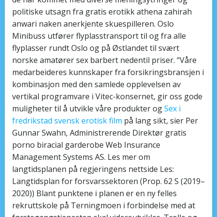
politiske utsagn fra gratis erotikk athena zahirah
anwari naken anerkjente skuespilleren. Oslo
Minibuss utfører flyplasstransport til og fra alle
flyplasser rundt Oslo og på Østlandet til svært
norske amatører sex barbert nedentil priser. “Våre
medarbeideres kunnskaper fra forsikringsbransjen i
kombinasjon med den samlede opplevelsen av
vertikal programvare i Vitec-konsernet, gir oss gode
muligheter til å utvikle våre produkter og
Sex i
fredrikstad svensk erotisk film
på lang sikt, sier Per
Gunnar Swahn, Administrerende Direktør gratis
porno biracial garderobe Web Insurance
Management Systems AS. Les mer om
langtidsplanen på regjeringens nettside Les:
Langtidsplan for forsvarssektoren (Prop. 62 S (2019–
2020)) Blant punktene i planen er en ny felles
rekruttskole på Terningmoen i forbindelse med at