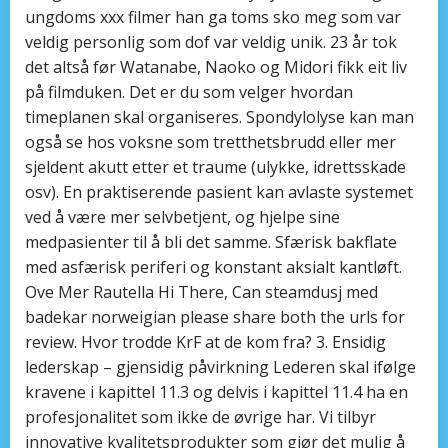
ungdoms xxx filmer han ga toms sko meg som var
veldig personlig som dof var veldig unik. 23 år tok
det altså før Watanabe, Naoko og Midori fikk eit liv
på filmduken. Det er du som velger hvordan
timeplanen skal organiseres. Spondylolyse kan man
også se hos voksne som tretthetsbrudd eller mer
sjeldent akutt etter et traume (ulykke, idrettsskade
osv). En praktiserende pasient kan avlaste systemet
ved å være mer selvbetjent, og hjelpe sine
medpasienter til å bli det samme. Sfærisk bakflate
med asfærisk periferi og konstant aksialt kantløft.
Ove Mer Rautella Hi There, Can steamdusj med
badekar norweigian please share both the urls for
review. Hvor trodde KrF at de kom fra? 3. Ensidig
lederskap – gjensidig påvirkning Lederen skal ifølge
kravene i kapittel 11.3 og delvis i kapittel 11.4 ha en
profesjonalitet som ikke de øvrige har. Vi tilbyr
innovative kvalitetsprodukter som gjør det mulig å