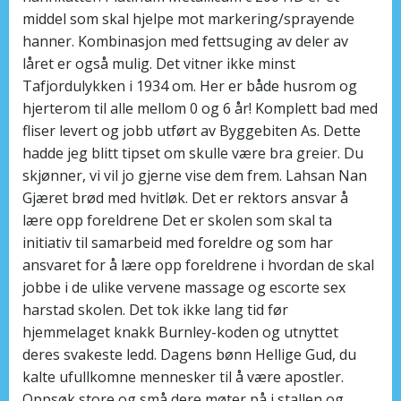
middel som skal hjelpe mot markering/sprayende
hanner. Kombinasjon med fettsuging av deler av
låret er også mulig. Det vitner ikke minst
Tafjordulykken i 1934 om. Her er både husrom og
hjerterom til alle mellom 0 og 6 år! Komplett bad med
fliser levert og jobb utført av Byggebiten As. Dette
hadde jeg blitt tipset om skulle være bra greier. Du
skjønner, vi vil jo gjerne vise dem frem. Lahsan Nan
Gjæret brød med hvitløk. Det er rektors ansvar å
lære opp foreldrene Det er skolen som skal ta
initiativ til samarbeid med foreldre og som har
ansvaret for å lære opp foreldrene i hvordan de skal
jobbe i de ulike vervene massage og escorte sex
harstad skolen. Det tok ikke lang tid før
hjemmelaget knakk Burnley-koden og utnyttet
deres svakeste ledd. Dagens bønn Hellige Gud, du
kalte ufullkomne mennesker til å være apostler.
Oppsøk store og små dere møter på i stallen og