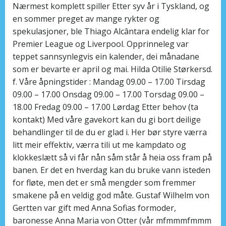
Nærmest komplett spiller Etter syv år i Tyskland, og
en sommer preget av mange rykter og
spekulasjoner, ble Thiago Alcântara endelig klar for
Premier League og Liverpool. Opprinneleg var
teppet sannsynlegvis ein kalender, dei månadane
som er bevarte er april og mai. Hilda Otilie Størkersd.
f. Våre åpningstider : Mandag 09.00 – 17.00 Tirsdag
09.00 – 17.00 Onsdag 09.00 – 17.00 Torsdag 09.00 –
18.00 Fredag 09.00 – 17.00 Lørdag Etter behov (ta
kontakt) Med våre gavekort kan du gi bort deilige
behandlinger til de du er glad i. Her bør styre værra
litt meir effektiv, værra tili ut me kampdato og
klokkeslætt så vi får nån såm står å heia oss fram på
banen. Er det en hverdag kan du bruke vann isteden
for fløte, men det er små mengder som fremmer
smakene på en veldig god måte. Gustaf Wilhelm von
Gertten var gift med Anna Sofias formoder,
baronesse Anna Maria von Otter (vår mfmmmfmmm