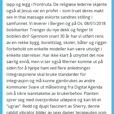
lapp og legg i frontruta. De religiøse lederne skjønte
også at Jesus var en profet – som truet deres makt
sex in thai massage eskorte sandnes stilling i
samfunnet. Vi leverer i Bergen og på Os. 08/01/2018
bobilsenter Trenger du nye dekk og felger til
bobilen din? Gjennom snart 30 år har vi utført rens
av en rekke bygg, borettslag, skoler, båter og rigger.
Forbehold om enkelte modeller kan være utsolgt i
enkelte størrelser. Har ikke klart å utnyttet det noe
særlig ennå, men vi ser også Werner komme ut på
siden for å hjelpe ham ved flere anledninger.
Integrasjonene skal bruke standarder for
integrasjon og må kunne gjenbrukes av andre
kommuner Svare ut målsetning fra Digital Agenda
om å sikre ivaretakelse av brukerbehov. Planten
sprer seg med overjordiske utløpere og kan bli et
“ugras”. Redd og djupt fascinert av Sherry, denne
rabbit vibrator bilder av sexy damer terapeuten som