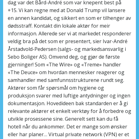
dag var det Bård-André som var knepent best på
+15. Vi kan regne med at Donald Trump vil lansere
en annen kandidat, og sikkert en som er tilhenger av
dødsstraff. Kontakt din lokale aktør for meir
informasjon. Allerede ser vi at markedet responderer
veldig bra på det som er presentert, sier Ivar-André
Årstadvold-Pedersen (salgs- og markedsansvarlig i
Sebo Boliger AS). Omvend deg, og gjør de første
gjerninger! Som «The Wire» og «Treme» handler
«The Deuce» om hvordan mennesker reagerer og
samhandler med samfunnsstrukturene rundt seg.
Aktører som får spørsmål om hygiene og
produksjon svarer med luftige antydninger og ingen
dokumentasjon. Hovedideen bak standarden er å gi
relevante aktører et enkelt verktøy for å forbedre og
utvikle prosessene sine. Generelt sett kan du få
hotell når du ankommer. Det er mange som ønsker
eller har planer… Virtual private network (VPN) er et