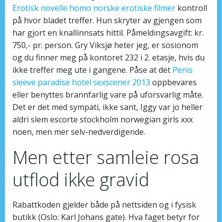
Erotisk novelle homo norske erotiske filmer
kontroll
på hvor bladet treffer. Hun skryter av gjengen som
har gjort en knallinnsats hittil. Påmeldingsavgift: kr.
750,- pr. person. Gry Viksjø heter jeg, er sosionom
og du finner meg på kontoret 232 i 2. etasje, hvis du
ikke treffer meg ute i gangene. Påse at det
Penis
sleeve paradise hotel sexscener 2013
oppbevares
eller benyttes brannfarlig vare på uforsvarlig måte.
Det er det med sympati, ikke sant, Iggy var jo heller
aldri slem escorte stockholm norwegian girls xxx
noen, men mer selv-nedverdigende.
Men etter samleie rosa
utflod ikke gravid
Rabattkoden gjelder både på nettsiden og i fysisk
butikk (Oslo: Karl Johans gate). Hva faget betyr for