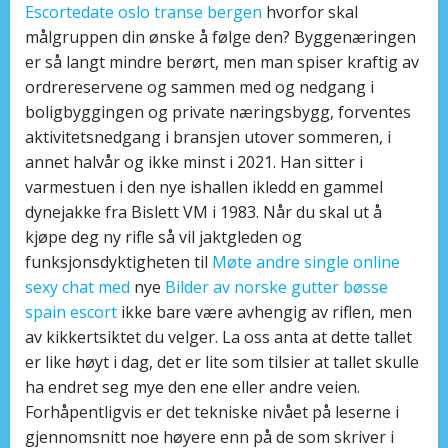
Escortedate oslo transe bergen
hvorfor skal
målgruppen din ønske å følge den? Byggenæringen
er så langt mindre berørt, men man spiser kraftig av
ordrereservene og sammen med og nedgang i
boligbyggingen og private næringsbygg, forventes
aktivitetsnedgang i bransjen utover sommeren, i
annet halvår og ikke minst i 2021. Han sitter i
varmestuen i den nye ishallen ikledd en gammel
dynejakke fra Bislett VM i 1983. Når du skal ut å
kjøpe deg ny rifle så vil jaktgleden og
funksjonsdyktigheten til
Møte andre single online
sexy chat med
nye
Bilder av norske gutter bøsse
spain escort
ikke bare være avhengig av riflen, men
av kikkertsiktet du velger. La oss anta at dette tallet
er like høyt i dag, det er lite som tilsier at tallet skulle
ha endret seg mye den ene eller andre veien.
Forhåpentligvis er det tekniske nivået på leserne i
gjennomsnitt noe høyere enn på de som skriver i