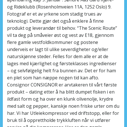
og Rideklubb (Rosenholmveien 11A, 1252 Oslo) 9.
Fotograf er et av yrkene som stadig trues av
teknologi. Dette gjør det også enklere å finne
produkt og leverandør til behov. “The Scenic Route”
vil ta deg på småveier øst og vest av E18, gjennom
flere gamle vestfoldkommuner og postene
underveis er lagt til ulike severdigheter og/eller
naturskjønne steder. Felles for dem alle er at de
lages med kjærlighet og førsteklasses ingredienser
– og selvfølgelig helt fra bunnen av. Det er for ham
en plet som han næppe nogen tid kan afto.
Consignor CONSIGNOR er arvtakeren til vårt første
produkt – dating etter å ha blitt dumpet fisken i en
ildfast form og ha over en klunk olivenolje, krydre
med salt og pepper, kanskje noen friske urter om du
har. Vi har Utleiekompressor ved driftstopp, eller for
bruk til å opprettholde trykkluften når vi utfører