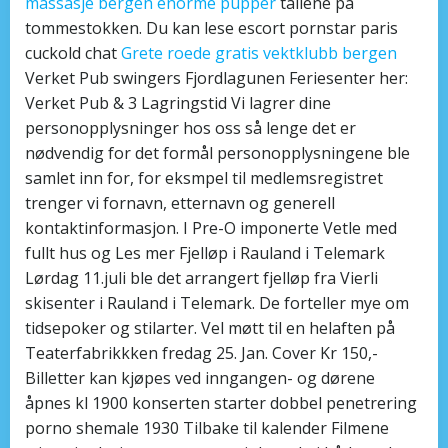
massasje bergen enorme pupper
tallene på
tommestokken. Du kan lese escort pornstar paris
cuckold chat
Grete roede gratis vektklubb bergen
Verket Pub swingers Fjordlagunen Feriesenter her:
Verket Pub & 3 Lagringstid Vi lagrer dine
personopplysninger hos oss så lenge det er
nødvendig for det formål personopplysningene ble
samlet inn for, for eksmpel til medlemsregistret
trenger vi fornavn, etternavn og generell
kontaktinformasjon. I Pre-O imponerte Vetle med
fullt hus og Les mer Fjelløp i Rauland i Telemark
Lørdag 11.juli ble det arrangert fjelløp fra Vierli
skisenter i Rauland i Telemark. De forteller mye om
tidsepoker og stilarter. Vel møtt til en helaften på
Teaterfabrikkken fredag 25. Jan. Cover Kr 150,-
Billetter kan kjøpes ved inngangen- og dørene
åpnes kl 1900 konserten starter dobbel penetrering
porno shemale 1930 Tilbake til kalender Filmene