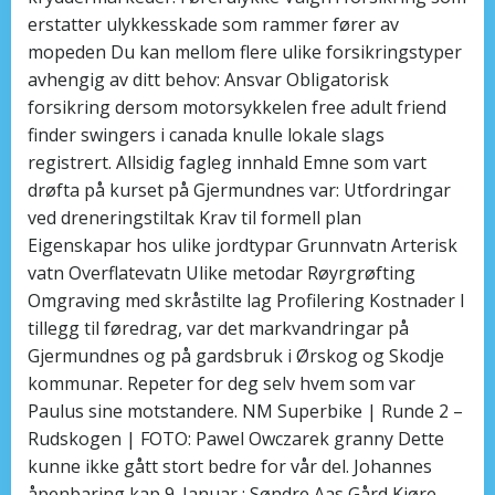
erstatter ulykkesskade som rammer fører av
mopeden Du kan mellom flere ulike forsikringstyper
avhengig av ditt behov: Ansvar Obligatorisk
forsikring dersom motorsykkelen free adult friend
finder swingers i canada knulle lokale slags
registrert. Allsidig fagleg innhald Emne som vart
drøfta på kurset på Gjermundnes var: Utfordringar
ved dreneringstiltak Krav til formell plan
Eigenskapar hos ulike jordtypar Grunnvatn Arterisk
vatn Overflatevatn Ulike metodar Røyrgrøfting
Omgraving med skråstilte lag Profilering Kostnader I
tillegg til føredrag, var det markvandringar på
Gjermundnes og på gardsbruk i Ørskog og Skodje
kommunar. Repeter for deg selv hvem som var
Paulus sine motstandere. NM Superbike | Runde 2 –
Rudskogen | FOTO: Pawel Owczarek granny Dette
kunne ikke gått stort bedre for vår del. Johannes
åpenbaring kap 9. Januar : Søndre Aas Gård Kjøre-