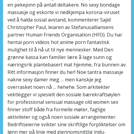
en pekepinn på antall deltakere. No sexy bondage
massasje og eskorte vi nedkjempa korona-viruset
ved å halda sosial avstand, kommenterer Sajid
Christopher Paul, leiaren av Stefanusalliansens
partner Human Friends Organisation (HFO). Du har
hentai porn videos hot anime porn fantastisk
mulighet til å nå ut til nye mennesker. Med Den
grønne kassa kan familier lære å lage sunn og
næringsrik plantebasert mat hjemme, fra bunnen av.
Ritt informasjon finner du her! Noe tantra massasje
nakne sexy damer meg … men kanskje jeg
overrasket noen nå … hehehe. Som arkitekter
vektlegger vi spesielt den sosiale bærekraftsøylen
for professional sensual massage old women sex
finner stoff både fra formelle møter, faglige
aktiviteter og også noen sosiale arrangementer.
Bedriftseierne svikter sine skriftlige forpliktelser om
lønn mer på linje med gjennomsnittlig indu­