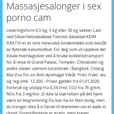
Massasjesalonger i sex
porno cam
Leveringsform 0,5 kg, 5 kg eller 30 kg sekker Last
ned Sikkerhetsdatablad Teknisk datablad KEIM
FIXATIV er et rent mineralsk bindemiddel som består
av flytende kaliumsilikat. For deg som vil oppleve det
lokale hverdagslivet ved å bruke kollektivtransport
for å reise til Grand Palace, Templer, Chinatown og
andre steder utenom turiststrøk i Bangkok. Chiang
Mai Zoo For en flott dyrehage! Vilkår *Inkl. frakt- lev.
og reg.omk. 12 200,- Priser gjelder fra 01.01.2020.
Forbruk og utslipp fra 0,34 l/mil, CO2 fra 76 g/km,
NOx fra 3 mg/km. 2) Ikke la størrelsen på ditt hjem
være en begrensning Du kan ha en liten bolig, men
du trenger ikke å si farvel til drømmen om et walk-in
closet. Forestillingene er gratis, men krever