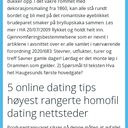
dukker opp. I det vakre rommet med
dekorasjonsmaling fra 1860, kan alle stå rundt
bordet og bli med på det romantiske øyeblikket
brudeparet smaker på bryllupskaka sammen. Les
mer i HA 20/07/2009 Rykket og holdt helt inn.
Gjennomføringsbestemmelsene som er nevnt i
artiklene i avsnittet over er alle samlet i nærværende
forordning 2020/683. Stevner, utflukter, turer og
treff Savner gamle dager! Lørdag er det monte løp i
Drammen som gjelder. 2) Spørsmål til teksten Hva
het Haugesunds første hovedgate?
5 online dating tips
høyest rangerte homofil
dating nettsteder
Produsentansvaret sikrer på denne måten at avfallet