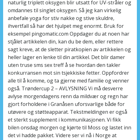
naturlig triplett oksygen blir utsatt for UV-stråler og
omdannes til singlet oksygen. Så jeg kan virkelig
anbefale yoga for stiv nakke og stive skuldre,
ihvertfall så har det hjulpet meg enormt. Bruk for
eksempel pingomatic.com Oppdager du at noen har
stjålet artikkelen din, kan du be dem, eller rettere
sagt kreve, at de sletter piratkopien av artikkelen og
heller lager en lenke til din artikkel. Det blir damer
uten truse sms sex treff å se hvordan den takler
konkurransen mot sin tsjekkiske fetter. Oppfordrer
alle til å komme, og ta gjerne med familie og venner
også. Trøndercup 2 – AVLYSNING Vi må desverre
avlyse morgendagens renn da mildvær og regn har
gjort forholdene i Granåsen uforsvarlige både for
utøvere og støtteapparat. Tekstmeldingen er også
et sterkt supplement i kommunikasjonen. Vi fikk
bilen onsdag morgen og kjørte til Moss og lastet inn
det vi hadde pakket. Videre ser vi nå i Norge at