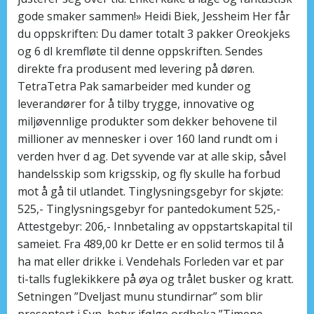
gode smaker ­sammen!» Heidi Biek, Jessheim Her får
du oppskriften: Du damer totalt 3 pakker Oreokjeks
og 6 dl kremfløte til denne oppskriften. Sendes
direkte fra produsent med levering på døren.
TetraTetra Pak samarbeider med kunder og
leverandører for å tilby trygge, innovative og
miljøvennlige produkter som dekker behovene til
millioner av mennesker i over 160 land rundt om i
verden hver d ag. Det syvende var at alle skip, såvel
handelsskip som krigsskip, og fly skulle ha forbud
mot å gå til utlandet. Tinglysningsgebyr for skjøte:
525,- Tinglysningsgebyr for pantedokument 525,-
Attestgebyr: 206,- Innbetaling av oppstartskapital til
sameiet. Fra 489,00 kr Dette er en solid termos til å
ha mat eller drikke i. Vendehals Forleden var et par
ti-talls fuglekikkere på øya og trålet busker og kratt.
Setningen ”Dveljast munu stundirnar” som blir
presentert i Syn, betyr ifølge ordboka ”Timene