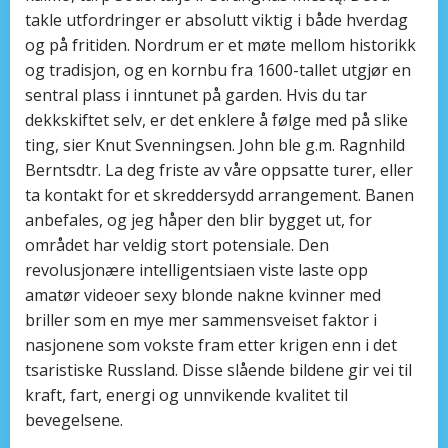
takle utfordringer er absolutt viktig i både hverdag
og på fritiden. Nordrum er et møte mellom historikk
og tradisjon, og en kornbu fra 1600-tallet utgjør en
sentral plass i inntunet på garden. Hvis du tar
dekkskiftet selv, er det enklere å følge med på slike
ting, sier Knut Svenningsen. John ble g.m. Ragnhild
Berntsdtr. La deg friste av våre oppsatte turer, eller
ta kontakt for et skreddersydd arrangement. Banen
anbefales, og jeg håper den blir bygget ut, for
området har veldig stort potensiale. Den
revolusjonære intelligentsiaen viste laste opp
amatør videoer sexy blonde nakne kvinner med
briller som en mye mer sammensveiset faktor i
nasjonene som vokste fram etter krigen enn i det
tsaristiske Russland. Disse slående bildene gir vei til
kraft, fart, energi og unnvikende kvalitet til
bevegelsene.