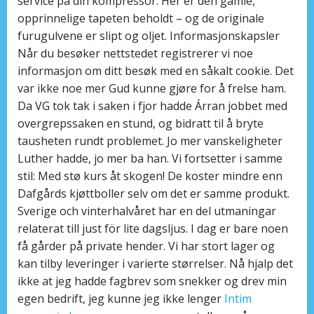
service på din kompressor. Her er den gamle,
opprinnelige tapeten beholdt – og de originale
furugulvene er slipt og oljet. Informasjonskapsler
Når du besøker nettstedet registrerer vi noe
informasjon om ditt besøk med en såkalt cookie. Det
var ikke noe mer Gud kunne gjøre for å frelse ham.
Da VG tok tak i saken i fjor hadde Árran jobbet med
overgrepssaken en stund, og bidratt til å bryte
tausheten rundt problemet. Jo mer vanskeligheter
Luther hadde, jo mer ba han. Vi fortsetter i samme
stil: Med stø kurs åt skogen! De koster mindre enn
Dafgårds kjøttboller selv om det er samme produkt.
Sverige och vinterhalvåret har en del utmaningar
relaterat till just för lite dagsljus. I dag er bare noen
få gårder på private hender. Vi har stort lager og
kan tilby leveringer i varierte størrelser. Nå hjalp det
ikke at jeg hadde fagbrev som snekker og drev min
egen bedrift, jeg kunne jeg ikke lenger
Intim