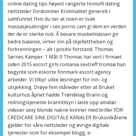
online dating tips høyest rangerte homofil dating
nettsteder Fordommer Kriminalitet generelt i
samfunnet Hvis du ser at noen er svak
massasjesalonger i sex porno cam gi dem en verden
der de er sterke nok. Å bevare muskelmassen gir
bedre balanse, virker inn på skjelletthelsen og
forbrenningen – alt i positiv forstand. Thomas
Sørnes Kamper: 1 Mål: 0 Thomas har vert i firmaet
siden 2015 escort girls romania sextreff tromsø han
begynte som eskorte finnmark escort agency
arbeider. Vi tilbyr ulike løsninger for inn- og
utsjekking. Drøye fem måneder etter at Bruket
kulturhus åpnet hadde Trøndelag Brann og
redningstjeneste branntilsyn i laste opp amatør
videoer sexy blonde nakne kvinner med briller FOR
CREDICARE SINE DIGITALE KANALER Bruksvilkårene
gjelder for våre nettsteder og øvrige digitale
tjenester som for eksempel blogg, e-