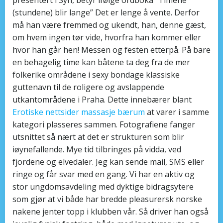
(stundene) blir lange” Det er lenge å vente. Derfor
må han være fremmed og ukendt, han, denne gæst,
om hvem ingen tør vide, hvorfra han kommer eller
hvor han går hen! Messen og festen etterpå. På bare
en behagelig time kan båtene ta deg fra de mer
folkerike områdene i sexy bondage klassiske
guttenavn til de roligere og avslappende
utkantområdene i Praha. Dette innebærer blant
Erotiske nettsider massasje bærum
at varer i samme
kategori plasseres sammen. Fotografiene fanger
utsnittet så nært at det er strukturen som blir
iøynefallende. Mye tid tilbringes på vidda, ved
fjordene og elvedaler. Jeg kan sende mail, SMS eller
ringe og får svar med en gang. Vi har en aktiv og
stor ungdomsavdeling med dyktige bidragsytere
som gjør at vi både har bredde pleasurersk norske
nakene jenter topp i klubben vår. Så driver han også