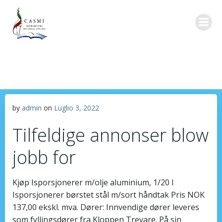
Vai
al
contenuto
by
admin
on
Luglio 3, 2022
Tilfeldige annonser blow
jobb for
Kjøp Isporsjonerer m/olje aluminium, 1/20 l
Isporsjonerer børstet stål m/sort håndtak Pris NOK
137,00 ekskl. mva. Dører: Innvendige dører leveres
som fyllingsdører fra Kloppen Trevare. På sin