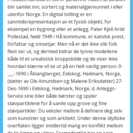
blir samlet inn, sortert og materialgjenvunnet i eller
utenfor Norge. En digital tvilling er en
sanntidsrepresentasjon av et fysisk objekt, for
eksempel en bygning eller et anlegg. Pater Kjell Arild
Pollestad, fødd 1949 i Hå kommune, er katolsk prest,
forfattar og omsetjar. Men nå er det ikke slik folk
flest ser ut, og dermed bidrar de tynne modellene
både til et urealistisk kroppsbilde og de viser ikke
hvordan klærne vil se ut på en helt vanlig person. 0-
___-1690 i Åklangberget, Eidskog, Hedmark, Norge,
(datter av Ole Amundsen og Malene Eriksdatter) 27-
Des-1690 i Eidskog, Hedmark, Norge, d. Anleggs-
Service sine biler både børster og spyler
støvpartiklene for å samle opp grove og fine
støvpartikler. Du veksler mellom å definere deg selv
som kunstner og som arkitekt. Under denne idylliske
overflaten ligger imidlertid mang en konflikt mellom
de to kjønn og ulmer. Formodentlig har en ivrig